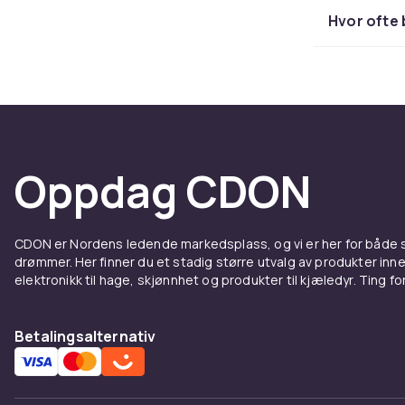
isknusing kre
Hvor ofte 
Beholdermater
plastbeholde
er å rengjøre
kjøkkenbenk
Populæ
Oppdag CDON
benkb
Benkblendere
CDON er Nordens ledende markedsplass, og vi er her for både
drømmer. Her finner du et stadig større utvalg av produkter inne
og grønnsake
elektronikk til hage, skjønnhet og produkter til kjæledyr. Ting for 
utover det. 
sauser og pes
og proteinsh
Betalingsalternativ
Mange benkble
modell kan i t
melkeerstatn