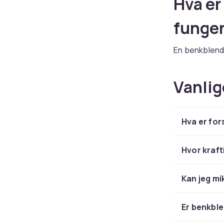
Hva er
funger
En benkblend
beholder som 
knuser ingred
Vanlig
fri plast, og 
mikse smoothi
Den stabile k
Hva er for
og hardere gr
hastighetsinn
Hvor kraft
Velg r
Kan jeg mi
Når du velger
måles i watt 
Er benkbl
ingredienser. 
smoothieprod