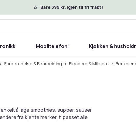
Bare 399 kr. igjen til fri frakt!
tronikk
Mobiltelefoni
Kjøkken & hushold
Forberedelse & Bearbeiding
Blendere & Miksere
Benkblen
t enkelt å lage smoothies, supper, sauser
ndere fra kjente merker, tilpasset alle