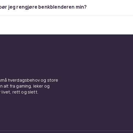
ver minst 1000 watt.
bør jeg rengjøre benkblenderen min?
ialet er også viktig. Glassbeholdere er holdbare og luktfri
re er lettere og mer støtsterke. Tenk også på hvor enkel m
, om deler er oppvaskmaskinssikre og hvor mye plass den ta
en.
re bruksområder for
lendere
 er utrolig fleksible kjøkkenredskaper. Morgensmoothen me
 små hverdagsbehov og store
n alt fra gaming, leker og
r er et klassisk bruksområde, men mulighetene strekker se
livet, rett og slett.
Du kan lage kremede supper direkte i beholderen, lage hjem
to, mikse ingredienser til bakevarer eller forberede energi
aker.
ndere tåler også å knuse is til frappeer og frosne drinker. 
illegg brukes til å male nøtter til nøttesmør eller lage plante
inger som havremelk og mandelmelk.