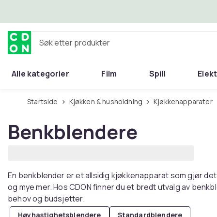
Hopp til hovedinnhold
Søk etter produkter
Alle kategorier
Film
Spill
Elek
Startside
Kjøkken & husholdning
Kjøkkenapparater
Benkblendere
En benkblender er et allsidig kjøkkenapparat som gjør de
og mye mer. Hos CDON finner du et bredt utvalg av benkble
behov og budsjetter.
Høyhastighetsblendere
Standardblendere