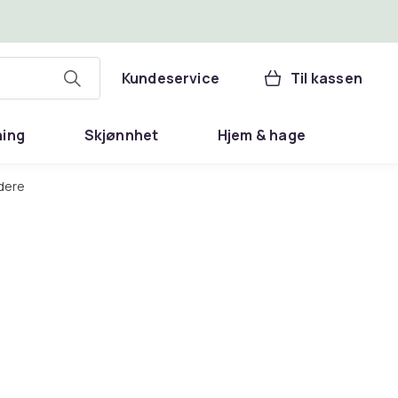
Kundeservice
Til kassen
ning
Skjønnhet
Hjem & hage
dere