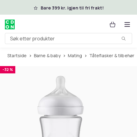
Hopp til hovedinnhold
Bare 399 kr. igjen til fri frakt!
Søk etter produkter
Startside
Barne & baby
Mating
Tåteflasker & tilbehør
-32 %