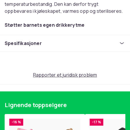
temperaturbestandig. Den kan derfor trygt
oppbevares i kjøleskapet, varmes opp og steriliseres.
Støtter barnets egen drikkerytme
Philips Avent Natural Response-glassflasken er laget
av borosilikatglass av høy kvalitet og er
Spesifikasjoner
motstandsdyktig mot varme og temperaturendringer.
Den kan derfor trygt oppbevares i kjøleskapet, varmes
opp og steriliseres. Flaskens spesielle smokkdel følger
barnets naturlige spiserytme, noe som gjør det enkelt
å kombinere bryst- og flaskemating. Flaskesmokken
Rapporter et juridisk problem
har en unik åpning som bare slipper ut melk når barnet
drikker aktivt. Melken slutter å komme inn når barnet
slutter å drikke, slik at det kan svelge og puste i fred.
Den brede, myke og fleksible flaskesmokken har
Lignende toppselgere
samme form og følelse som det høyre brystet, noe
som gjør det lettere for barnet å gripe om den.
Flaskens antikolikkventil hindrer luft i å komme inn i
-16 %
-17 %
barnets mage under mating, noe som reduserer kolikk