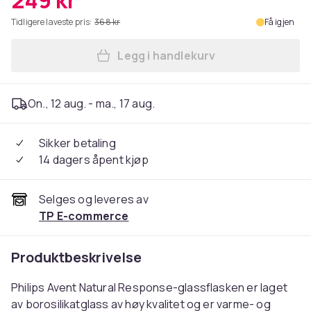
249 kr
Tidligere laveste pris:
368 kr
Få igjen
Legg i handlekurv
Legg Philips Avent SCY933/0
On., 12 aug. - ma., 17 aug.
Sikker betaling
14 dagers åpent kjøp
Selges og leveres av
TP E-commerce
Produktbeskrivelse
Philips Avent Natural Response-glassflasken er laget
av borosilikatglass av høy kvalitet og er varme- og