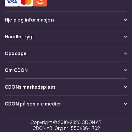
Hjelp og informasjon
Vanlige spørsmål
Handle trygt
Spor pakke
Betaling
Oppdage
Angre & returner her
Levering
Kategorier
Kontakt oss
Om CDON
Vilkår & policy
Varemerker
Om oss
Tilbakekallinger
CDONs markedsplass
Guider
Kundeanmeldelser
Merchant Help Center
CDON på sosiale medier
Jobbe på CDON
Investor relations
Copyright © 2010-2026 CDON AB
CDON AB, Org.nr: 556406-1702
Tilgjengelighet