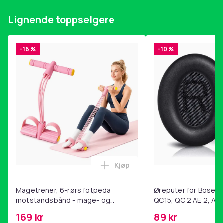
Lignende toppselgere
-16 %
-10 %
Kjøp
Legg Magetrener, 6-rørs fotp
Magetrener, 6-rørs fotpedal
Øreputer for Bose QC
motstandsbånd - mage- og
QC15, QC 2 AE 2, AE 
kjernetrening, yoga og
SoundTrue, SoundLin
169 kr
89 kr
hjemmegymnastikk Pink