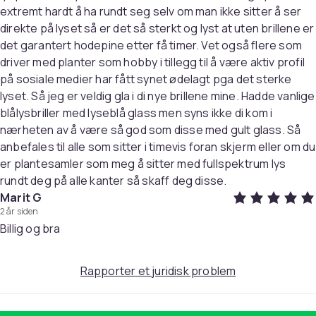
extremt hardt å ha rundt seg selv om man ikke sitter å ser
Specifikation
- Materiale: Linser af høj kvalitet med
direkte på lyset så er det så sterkt og lyst at uten brillene er
filter mod blåt lys - Farve på linser: Gul - Type:
det garantert hodepine etter få timer. Vet også flere som
Terminalbriller uden styrke
driver med planter som hobby i tillegg til å være aktiv profil
Artikkel nr.
på sosiale medier har fått synet ødelagt pga det sterke
ca3dda1f-b999-44c7-9173-60f4d04733b7
lyset. Så jeg er veldig gla i di nye brillene mine. Hadde vanlige
blålysbriller med lyseblå glass men syns ikke di kom i
Produktsikkerhetsinformasjon
nærheten av å være så god som disse med gult glass. Så
anbefales til alle som sitter i timevis foran skjerm eller om du
er plantesamler som meg å sitter med fullspektrum lys
rundt deg på alle kanter så skaff deg disse.
Marit G
2 år siden
Billig og bra
Rapporter et juridisk problem