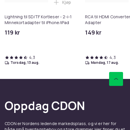
Kjøp
Legg Lightning til SD/TF Kortles
Lightning til SD/TF Kortleser - 2-i-1
RCA til HDMI Converter
Minnekortadapter til iPhone/iPad
Adapter
119 kr
149 kr
4,3
4,3
torsdag, 13 aug.
mandag, 17 aug.
Oppdag CDON
CDON er Nordens ledende markedsplass, og vi er her for
både små hverdagsbehov og store drømmer. Her finner du et