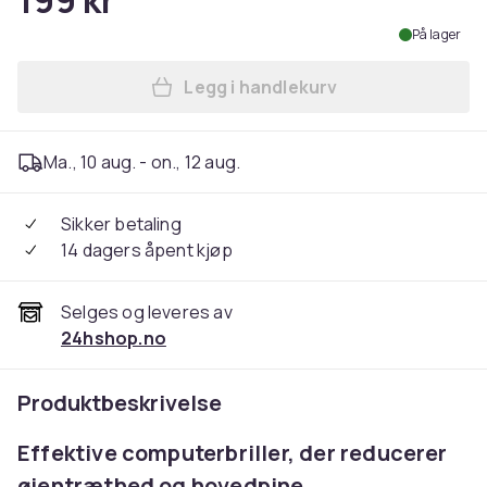
199 kr
På lager
Legg i handlekurv
Legg Pemtura-briller med blå
Ma., 10 aug. - on., 12 aug.
Sikker betaling
14 dagers åpent kjøp
Selges og leveres av
24hshop.no
Produktbeskrivelse
Effektive computerbriller, der reducerer
øjentræthed og hovedpine