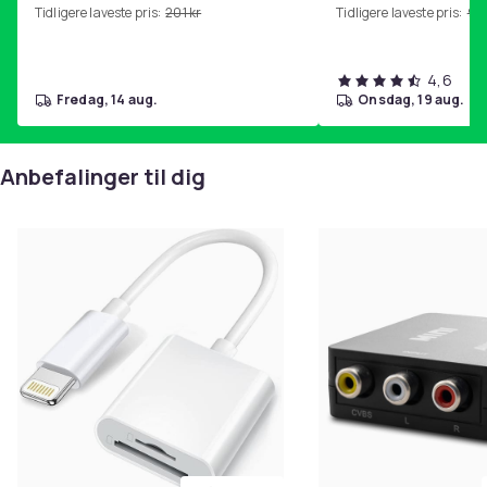
Tidligere laveste pris:
201 kr
Tidligere laveste pris:
99 
4,6
fredag, 14 aug.
onsdag, 19 aug.
Anbefalinger til dig