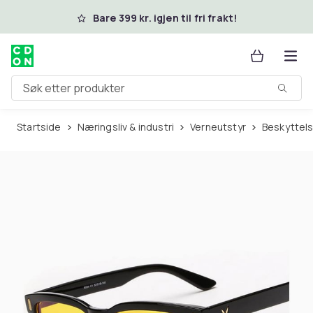
Hopp til hovedinnhold
Bare 399 kr. igjen til fri frakt!
Søk etter produkter
Startside
Næringsliv & industri
Verneutstyr
Beskyttels