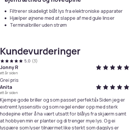
Filtrerer skadeligt blåt lys fra elektroniske apparater
Hjælper øjnene med at slappe af med gule linser
Terminalbriller uden strøm
Oplev en markant forbedring af din øjenkomfort med
Pemturas filterbriller mod blåt lys. Disse
Kundevurderinger
computerbriller er designet til at reducere træthed,
hovedpine og anstrengte øjne, som kan opstå efter
5,0
(3)
mange timer foran computerskærme, smartphones,
Jonny R
tv'er og andre elektroniske enheder. De gule linser
ett år siden
filtrerer skadeligt blåt lys fra, så dine øjne kan slappe af
Grei pris
og føle sig bedre tilpas.
Anita
Forbedr dit arbejdsmiljø
ett år siden
Kjempe gode briller og som passet perfekt👍 Siden jeg er
Pemturas filterbriller mod blåt lys er perfekte til dem,
extremt lyssensitiv og som regel ender opp med sterk
der tilbringer meget tid foran en skærm, uanset om det
hodepine etter å ha vært utsatt for blålys fra skjærm samt
er på arbejdet eller derhjemme. Med et stilfuldt design
at hobbyen min er planter og di trenger mye lys. Og ei
uden recept passer de til alle brugere og hjælper med
lyspære som lyser tilnærmet like sterkt som dagslys er
at skabe et mere ergonomisk og sundt arbejdsmiljø.