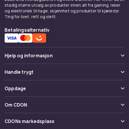
stadig større utvalg av produkter innen alt fra gaming, leker
og elektronikk til hage, skjønnhet og produkter til kjæledyr.
Ting for livet, rett og slett.
Betalingsalternativ
Hjelp og informasjon
Vanlige spørsmål
Handle trygt
Spor pakke
Betaling
Oppdage
Angre & returner her
Levering
Kategorier
Kontakt oss
Om CDON
Vilkår & policy
Varemerker
Om oss
Tilbakekallinger
CDONs markedsplass
Guider