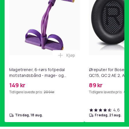
78e986fc-161b-5116-8d61-f29b51b38f49
Produktsikkerhetsinformasjon
Kjøp
Legg Magetrener, 6-rørs fotp
Magetrener, 6-rørs fotpedal
Øreputer for Bose QC
motstandsbånd - mage- og
QC15, QC 2 AE 2, AE 
kjernetrening, yoga og
SoundTrue, SoundLin
149 kr
89 kr
hjemmegymnastikk Purple
Tidligere laveste pris:
209 kr
Tidligere laveste pris:
99 
4,6
tirsdag, 18 aug.
fredag, 21 aug.