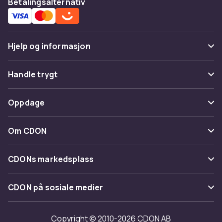
Betalingsalternativ
Hjelp og informasjon
Vanlige spørsmål
Handle trygt
Spor pakke
Betaling
Oppdage
Angre & returner her
Levering
Kategorier
Kontakt oss
Om CDON
Vilkår & policy
Varemerker
Om oss
Tilbakekallinger
CDONs markedsplass
Guider
Kundeanmeldelser
Merchant Help Center
CDON på sosiale medier
Jobbe på CDON
Investor relations
Copyright © 2010-2026 CDON AB