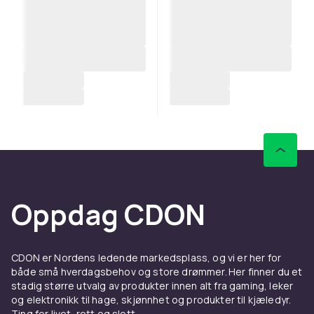
Oppdag CDON
CDON er Nordens ledende markedsplass, og vi er her for
både små hverdagsbehov og store drømmer. Her finner du et
stadig større utvalg av produkter innen alt fra gaming, leker
og elektronikk til hage, skjønnhet og produkter til kjæledyr.
Ting for livet, rett og slett.