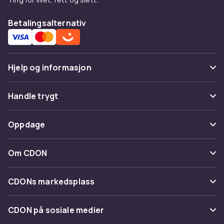
Betalingsalternativ
Hjelp og informasjon
Vanlige spørsmål
Handle trygt
Spor pakke
Betaling
Oppdage
Angre & returner her
Levering
Kategorier
Kontakt oss
Om CDON
Vilkår & policy
Varemerker
Om oss
Tilbakekallinger
CDONs markedsplass
Guider
Kundeanmeldelser
Merchant Help Center
CDON på sosiale medier
Jobbe på CDON