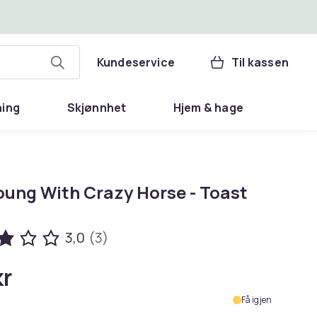
Kundeservice
Til kassen
ning
Skjønnhet
Hjem & hage
Young With Crazy Horse - Toast
3,0
(3)
kr
Få igjen