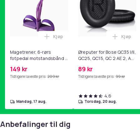
Kjøp
Kjøp
Legg Magetrener, 6-rørs fotpedal mot
Legg Øre
Magetrener, 6-rørs
Øreputer for Bose QC35 I/II,
fotpedal motstandsbånd -
QC25, QC15, QC 2 AE 2, AE
mage- og kjernetrening,
2i, AE 2w, SoundTrue,
149 kr
89 kr
yoga og
SoundLink Black
Tidligere laveste pris:
209 kr
Tidligere laveste pris:
99 kr
hjemmegymnastikk Purple
4,6
mandag, 17 aug.
torsdag, 20 aug.
Anbefalinger til dig