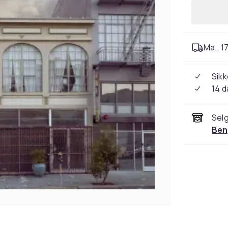
Ma., 17
Sikk
14 d
Selg
Ben