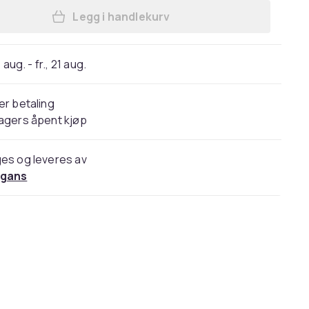
Legg i handlekurv
Legg Neil Young With Crazy Horse -
 aug. - fr., 21 aug.
er betaling
agers åpent kjøp
es og leveres av
gans