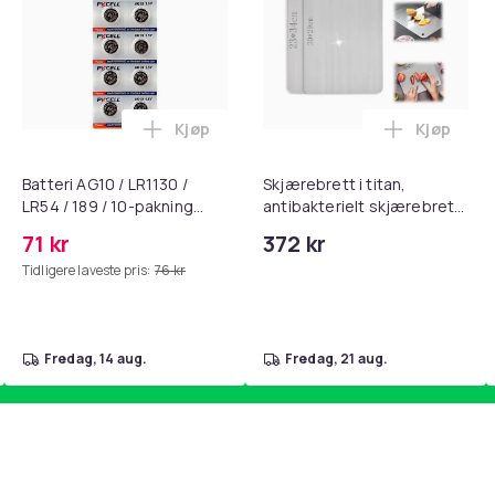
Kjøp
Kjøp
standsbånd - mage- og kjernetrening, yoga og hjemmegymnast
puter for Bose QC35 I/II, QC25, QC15, QC 2 AE 2, AE 2i, AE 2w,
Legg Batteri AG10 / LR1130 / LR54 / 189 
Legg Skjær
Batteri AG10 / LR1130 /
Skjærebrett i titan,
LR54 / 189 / 10-pakning
antibakterielt skjærebrett,
PKcell
skjærebrett i rustfritt stål,
71 kr
372 kr
BPA-fri (2 stk.)
Tidligere laveste pris:
76 kr
fredag, 14 aug.
fredag, 21 aug.