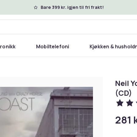
Bare 399 kr. igjen til fri frakt!
tronikk
Mobiltelefoni
Kjøkken & hushold
Neil 
(CD)
281 