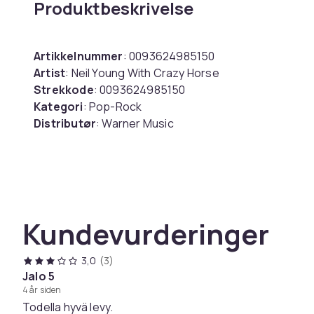
Produktbeskrivelse
Artikkelnummer
: 0093624985150
Artist
: Neil Young With Crazy Horse
Strekkode
: 0093624985150
Kategori
: Pop-Rock
Distributør
: Warner Music
Etikett
: REPRISE
Medium
: CD
Utgivelsesdato
: 2022-07-08
Spor
:
1. QUIT
Kundevurderinger
2. STANDING IN THE LIGHT OF LOVE
3. GOIN' HOME
3,0
(3)
4. TIMBERLINE
Jalo 5
5. GATEWAY OF LOVE
4 år siden
6. HOW YA DOIN'?
Todella hyvä levy.