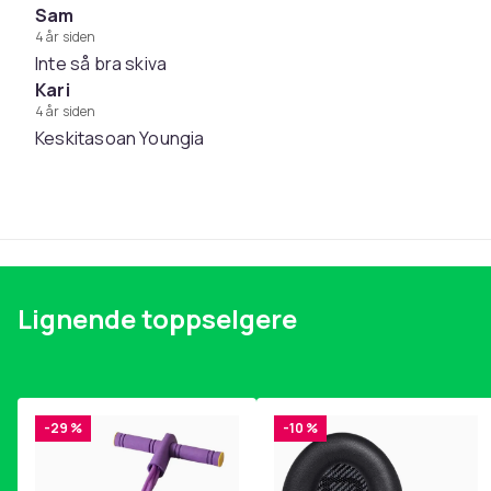
7. BOOM BOOM BOOM
Sam
4 år siden
Enheter i pakken
: 1
Inte så bra skiva
Kari
Artikkel nr.
4 år siden
Keskitasoan Youngia
Produktsikkerhetsinformasjon
Lignende toppselgere
-29 %
-10 %