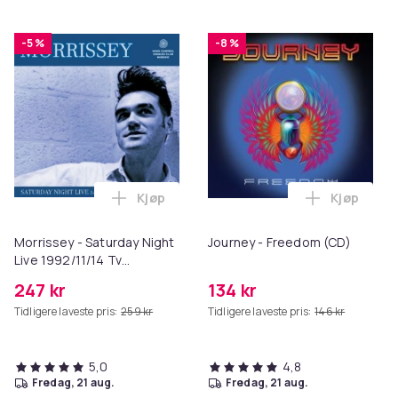
-5 %
-8 %
Kjøp
Kjøp
Legg Morrissey - Saturday Night Live 199
Legg Jour
Morrissey - Saturday Night
Journey - Freedom (CD)
Live 1992/11/14 Tv
(Vinylsingel)
247 kr
134 kr
Tidligere laveste pris:
259 kr
Tidligere laveste pris:
146 kr
5,0
4,8
fredag, 21 aug.
fredag, 21 aug.