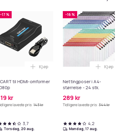
-17 %
-16 %
-
Kjøp
Kjøp
ck & Dangerous (CD) i handlekurven
th - Razamanaz (LP) i handlekurven
Legg SCART til HDMI-omformer 1080p i han
Legg Nettingpo
CART til HDMI-omformer
Nettingposer i A4-
Hu
1080p
størrelse - 24 stk.
Po
Po
119 kr
289 kr
19
idligere laveste pris:
143 kr
Tidligere laveste pris:
344 kr
Tid
3,7
4,2
torsdag, 20 aug.
mandag, 17 aug.