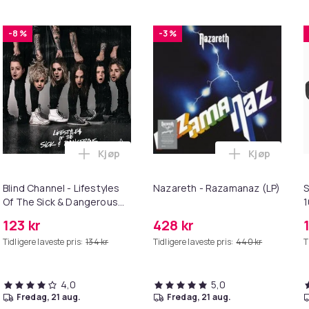
-8 %
-3 %
Kjøp
Kjøp
2/11/14 Tv (Vinylsingel) i handlekurven
ney - Freedom (CD) i handlekurven
Legg Blind Channel - Lifestyles Of The Si
Legg Nazare
Blind Channel - Lifestyles
Nazareth - Razamanaz (LP)
S
Of The Sick & Dangerous
(CD)
123 kr
428 kr
Tidligere laveste pris:
134 kr
Tidligere laveste pris:
440 kr
T
4,0
5,0
fredag, 21 aug.
fredag, 21 aug.