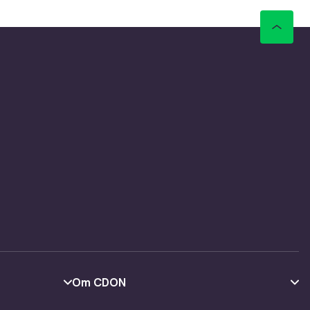
Om CDON
Om oss