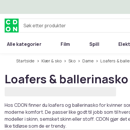
Hopp til hovedinnhold
Søk etter produkter
Alle kategorier
Film
Spill
Elek
Startside
Klær & sko
Sko
Dame
Loafers & ball
Loafers & ballerinasko
Hos CDON finner du loafers og ballerinasko for kvinner s
moderne komfort. De passer like godt til jobb som til hverd
modeller i skinn, semsket skinn eller stoff. CDON gjør det
like tidløse som de er trendy.