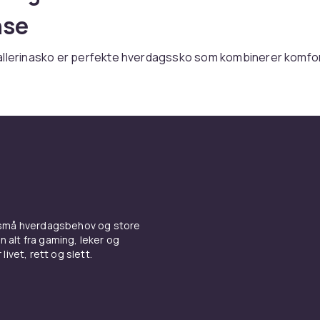
nse
allerinasko er perfekte hverdagssko som kombinerer komfo
 tilbyr vi et bredt utvalg i lær, mokka og tekstil. Rask levering
 til en klassisk look
 er tidløse. Tassel-loafers gir britisk stil. Chunky loafers m
tor trend. Lærloafers passer kontoret, mokka passer somme
inasko til feminin komfort
 små hverdagsbehov og store
er kanskje den mest komfortable skotypen som fortsatt ser
n alt fra gaming, leker og
ler er festfine. Canvasmodeller er lette hverdagssko.
livet, rett og slett.
ner med
sneakers
til aktive dager og
lakksko
til kvelder som krever e