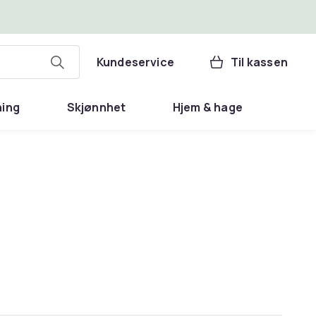
Kundeservice
Til kassen
ning
Skjønnhet
Hjem & hage