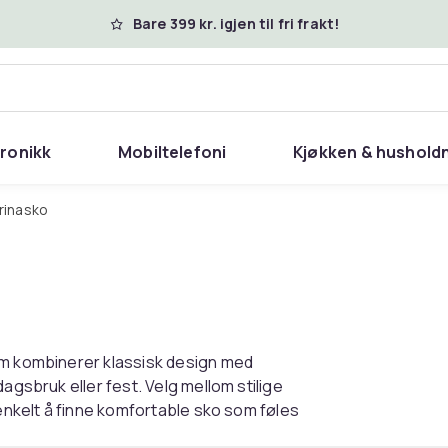
Bare 399 kr. igjen til fri frakt!
tronikk
Mobiltelefoni
Kjøkken & hushold
erinasko
om kombinerer klassisk design med
agsbruk eller fest. Velg mellom stilige
 enkelt å finne komfortable sko som føles