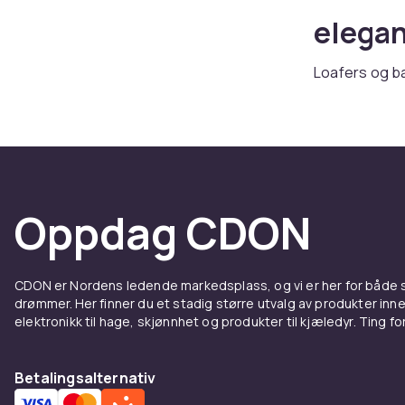
elega
Loafers og b
stil. Hos CDON
Loafers
Penny loafers
såle er en s
Oppdag CDON
Baller
CDON er Nordens ledende markedsplass, og vi er her for både
Ballerinasko 
drømmer. Her finner du et stadig større utvalg av produkter inne
ut. Lakkmodel
elektronikk til hage, skjønnhet og produkter til kjæledyr. Ting for 
Kombi
Betalingsalternativ
Suppler med