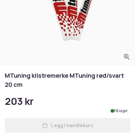
MTuning klistremerke MTuning rød/svart
20 cm
203 kr
På lager
Legg i handlekurv
Legg MTuning klistremerke 