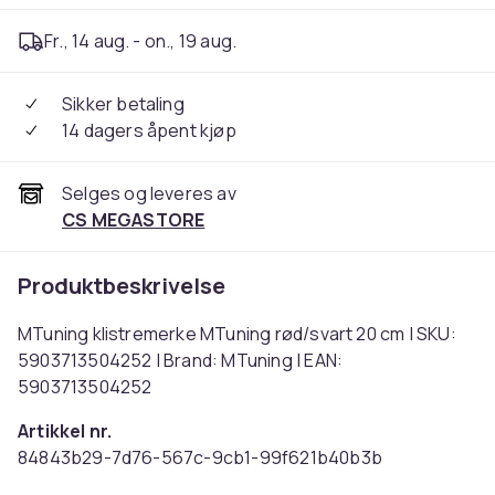
Fr., 14 aug. - on., 19 aug.
Sikker betaling
14 dagers åpent kjøp
Selges og leveres av
CS MEGASTORE
Produktbeskrivelse
MTuning klistremerke MTuning rød/svart 20 cm | SKU:
5903713504252 | Brand: MTuning | EAN:
5903713504252
Artikkel nr.
84843b29-7d76-567c-9cb1-99f621b40b3b