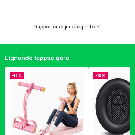
Produktsikkerhetsinformasjon
Rapporter et juridisk problem
Lignende toppselgere
-16 %
-10 %