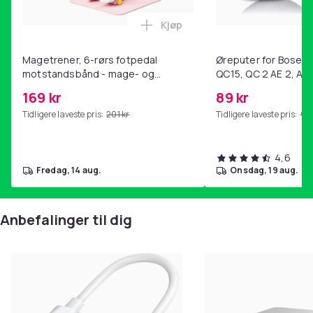
Kjøp
Legg Magetrener, 6-rørs fotp
Magetrener, 6-rørs fotpedal
Øreputer for Bose QC
motstandsbånd - mage- og
QC15, QC 2 AE 2, AE 
kjernetrening, yoga og
SoundTrue, SoundLin
169 kr
89 kr
hjemmegymnastikk Pink
Tidligere laveste pris:
201 kr
Tidligere laveste pris:
99 
4,6
fredag, 14 aug.
onsdag, 19 aug.
Anbefalinger til dig