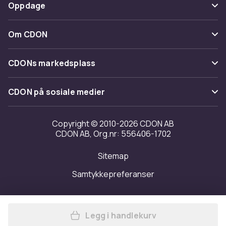
Betaling
Oppdage
Angre & returner her
Levering
Kategorier
Kontakt oss
Om CDON
Vilkår & policy
Varemerker
Om oss
Tilbakekallinger
CDONs markedsplass
Guider
Kundeanmeldelser
Merchant Help Center
CDON på sosiale medier
Jobbe på CDON
Investor relations
Copyright © 2010-2026 CDON AB
CDON AB, Org.nr: 556406-1702
Tilgjengelighet
Sitemap
Samtykkepreferanser
Legg i handlekurv
Legg MTuning klistremerke 