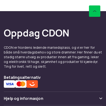
Sammenlign produkter og les
kundeanmeldelser for å finne beste leketøy. Vi
har et stort sortiment til alle budsjetter.
Hos CDON finner du dyr & dinosaurier fra LEGO,
Barbie og Schleich til konkurransedyktige
Oppdag CDON
priser med rask levering og enkel retur.
Sammenlign produkter og les
kundeanmeldelser for å finne beste leketøy. Vi
CDON er Nordens ledende markedsplass, og vi er her for
har et stort sortiment til alle budsjetter.
både små hverdagsbehov og store drømmer. Her finner du et
stadig større utvalg av produkter innen alt fra gaming, leker
Hos CDON finner du dyr & dinosaurier fra LEGO,
og elektronikk til hage, skjønnhet og produkter til kjæledyr.
Barbie og Schleich til konkurransedyktige
Ting for livet, rett og slett.
priser med rask levering og enkel retur.
Betalingsalternativ
Sammenlign produkter og les
kundeanmeldelser for å finne beste leketøy. Vi
har et stort sortiment til alle budsjetter.
Hos CDON finner du dyr & dinosaurier fra LEGO,
Hjelp og informasjon
Barbie og Schleich til konkurransedyktige