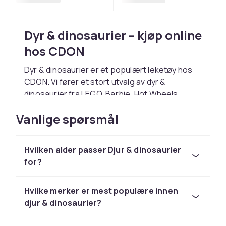
Dyr & dinosaurier – kjøp online
hos CDON
Dyr & dinosaurier er et populært leketøy hos
CDON. Vi fører et stort utvalg av dyr &
dinosaurier fra LEGO, Barbie, Hot Wheels,
Playmobil og Schleich til konkurransedyktige
Vanlige spørsmål
priser.
Velg dyr & dinosaurier basert på barnets alder
og interesser. Hos CDON handler du trygt med
Hvilken alder passer Djur & dinosaurier
rask levering og enkel retur.
for?
Utforsk hele lekesortimentet hos CDON.
Hos CDON finner du dyr & dinosaurier fra LEGO,
Hvilke merker er mest populære innen
Barbie og Schleich til konkurransedyktige
djur & dinosaurier?
priser med rask levering og enkel retur.