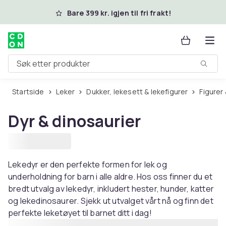
Hopp til hovedinnhold
Bare 399 kr. igjen til fri frakt!
Søk etter produkter
Startside
Leker
Dukker, lekesett & lekefigurer
Figurer
Dyr & dinosaurier
Lekedyr er den perfekte formen for lek og
underholdning for barn i alle aldre. Hos oss finner du et
bredt utvalg av lekedyr, inkludert hester, hunder, katter
og lekedinosaurer. Sjekk ut utvalget vårt nå og finn det
perfekte leketøyet til barnet ditt i dag!