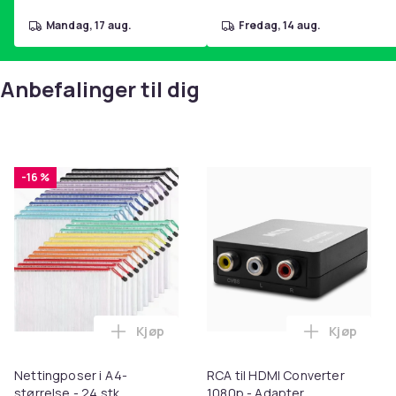
mandag, 17 aug.
fredag, 14 aug.
Anbefalinger til dig
-16 %
Kjøp
Kjøp
Legg Nettingposer i A4-størrelse - 24 stk
Legg RCA t
Nettingposer i A4-
RCA til HDMI Converter
størrelse - 24 stk.
1080p - Adapter