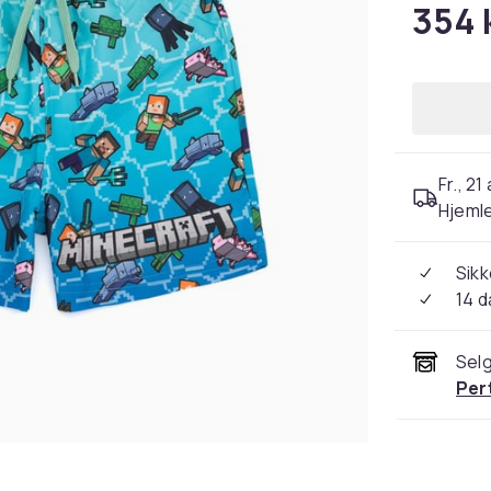
354 
Fr., 21
Hjeml
Sikk
14 d
Selg
Per