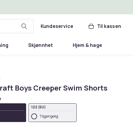
Kundeservice
Til kassen
ning
Skjønnhet
Hjem & hage
t
raft Boys Creeper Swim Shorts
e
122 (EU)
Tilgjengelig