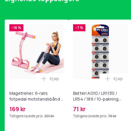
-16 %
-7 %
Kjøp
Kjøp
Legg Magetrener, 6-rørs fotpedal mot
Legg Bat
Magetrener, 6-rørs
Batteri AG10 / LR1130 /
fotpedal motstandsbånd -
LR54 / 189 / 10-pakning
mage- og kjernetrening,
PKcell
169 kr
71 kr
yoga og
Tidligere laveste pris:
201 kr
Tidligere laveste pris:
76 kr
hjemmegymnastikk Pink