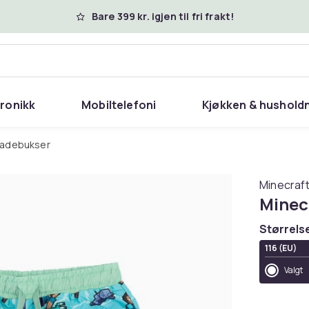
Bare 399 kr. igjen til fri frakt!
tronikk
Mobiltelefoni
Kjøkken & hushold
Badebukser
Minecraf
Minec
Størrels
116 (EU)
Valgt