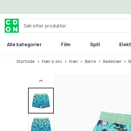
Hopp til hovedinnhold
Søk etter produkter
Alle kategorier
Film
Spill
Elek
Startside
Klær & sko
Klær
Barne
Badeklær