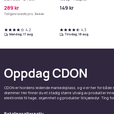
289 kr
149 kr
Tidligere laveste pris:
344 kr
4,2
4,3
mandag, 17 aug.
tirsdag, 18 aug.
Oppdag CDON
CDON er Nordens ledende markedsplass, og vi er her for både
drømmer. Her finner du et stadig større utvalg av produkter inne
elektronikk til hage, skjønnhet og produkter til kjæledyr. Ting for 
Betalingsalternativ