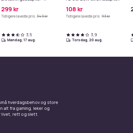
MagSafe Gen 2 - 45W
+ Kabel
299 kr
108 kr
Tidligere laveste pris:
349 kr
Tidligere laveste pris:
113 kr
3,5
3,9
mandag, 17 aug.
torsdag, 20 aug.
 små hverdagsbehov og store
n alt fra gaming, leker og
livet, rett og slett.