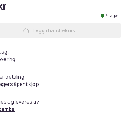
kr
På lager
Legg i handlekurv
Legg Minecraft Boys Creeper Swim 
 aug.
evering
er betaling
agers åpent kjøp
es og leveres av
temba