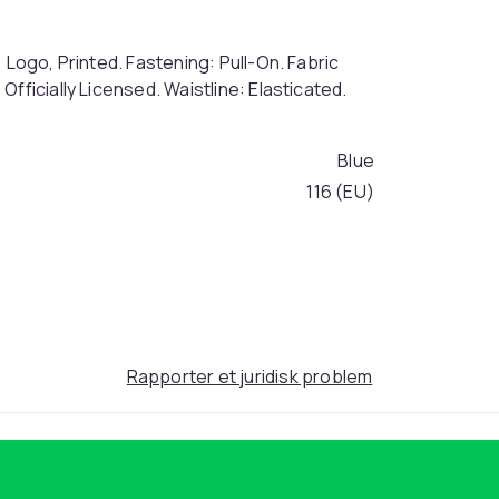
 Logo, Printed. Fastening: Pull-On. Fabric
fficially Licensed. Waistline: Elasticated.
Blue
116 (EU)
4b840d1c-f6c8-573f-bd41-143ef19a4f98
Rapporter et juridisk problem