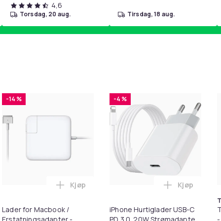
4,6
torsdag, 20 aug.
tirsdag, 18 aug.
-14 %
-4 %
Kjøp
Kjøp
. i handlekurven
il HDMI Converter 1080p - Adapter i handlekurven
Legg Lader for Macbook / Erstatningsadap
Legg iPhone
T
Lader for Macbook /
iPhone Hurtiglader USB-C
T
Erstatningsadapter -
PD 3.0. 20W Strømadapter
-