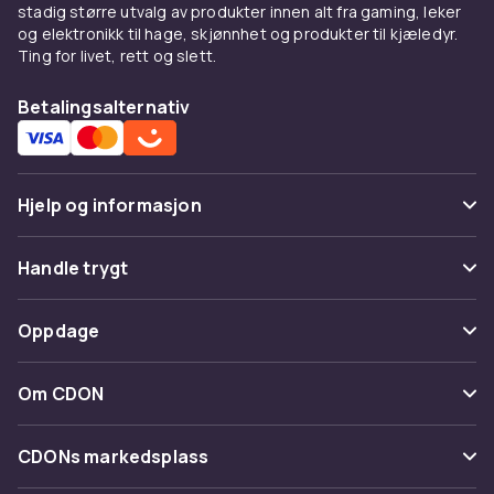
stadig større utvalg av produkter innen alt fra gaming, leker
og elektronikk til hage, skjønnhet og produkter til kjæledyr.
Ting for livet, rett og slett.
Betalingsalternativ
Hjelp og informasjon
Vanlige spørsmål
Handle trygt
Spor pakke
Betaling
Oppdage
Angre & returner her
Levering
Kategorier
Kontakt oss
Om CDON
Vilkår & policy
Varemerker
Om oss
Tilbakekallinger
CDONs markedsplass
Guider
Kundeanmeldelser