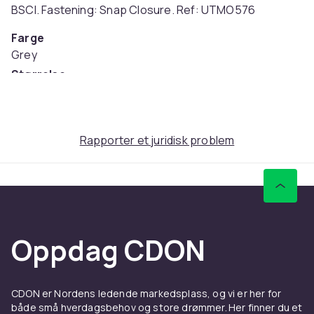
BSCI. Fastening: Snap Closure. Ref: UTMO576
Farge
Grey
Størrelse
Einheitsgröße (EU)
Artikkel nr.
01d917ef-a3dc-5d16-aee9-d511fb6fbb6f
Rapporter et juridisk problem
Produktsikkerhetsinformasjon
Oppdag CDON
CDON er Nordens ledende markedsplass, og vi er her for
både små hverdagsbehov og store drømmer. Her finner du et