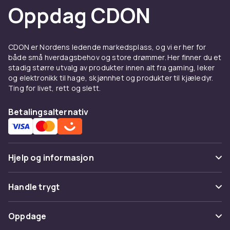
Oppdag CDON
CDON er Nordens ledende markedsplass, og vi er her for
både små hverdagsbehov og store drømmer. Her finner du et
stadig større utvalg av produkter innen alt fra gaming, leker
og elektronikk til hage, skjønnhet og produkter til kjæledyr.
Ting for livet, rett og slett.
Betalingsalternativ
Hjelp og informasjon
Vanlige spørsmål
Handle trygt
Spor pakke
Betaling
Oppdage
Angre & returner her