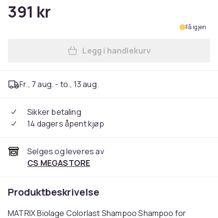
391 kr
Få igjen
Legg i handlekurv
Legg MATRIX Biolage Colorl
Fr., 7 aug. - to., 13 aug.
Sikker betaling
14 dagers åpent kjøp
Selges og leveres av
CS MEGASTORE
Produktbeskrivelse
MATRIX Biolage Colorlast Shampoo Shampoo for