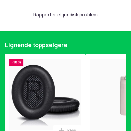
Rapporter et juridisk problem
Lignende toppselgere
-10 %
Kjøp