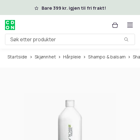
Hopp til hovedinnhold
Bare 399 kr. igjen til fri frakt!
Søk etter produkter
Startside
Skjønnhet
Hårpleie
Shampo & balsam
S