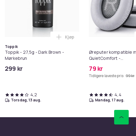
Kjøp
Legg Toppik - 27,5g - Dark Brow
Toppik
Toppik - 27,5g - Dark Brown -
Øreputer kompatible 
Mørkebrun
QuietComfort -
QC35/QC25/QC15/AE2 
299 kr
79 kr
Tidligere laveste pris:
99 kr
4,2
4,4
torsdag, 13 aug.
mandag, 17 aug.