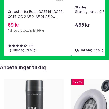
Legg Øreputer for Bose QC35 I/
Stanley
Øreputer for Bose QC35 I/II, QC25,
Stanley trakte 0,7 l,
QC15, QC 2 AE 2, AE 2i, AE 2w,
SoundTrue, SoundLink Black
89 kr
468 kr
Tidligere laveste pris:
99 kr
4,6
onsdag, 19 aug.
torsdag, 13 aug.
Anbefalinger til dig
-20 %