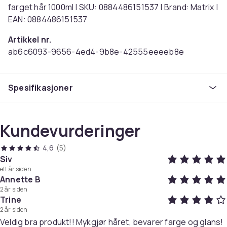
farget hår 1000ml | SKU: 0884486151537 | Brand: Matrix |
EAN: 0884486151537
Artikkel nr.
ab6c6093-9656-4ed4-9b8e-42555eeeeb8e
Produktsikkerhetsinformasjon
Spesifikasjoner
Kundevurderinger
4,6
(5)
Siv
ett år siden
Annette B
2 år siden
Trine
2 år siden
Veldig bra produkt!! Mykgjør håret, bevarer farge og glans!