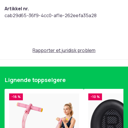
Artikkel nr.
cab29d65-36f9-4cc0-af1e-262eefa35a28
Produktsikkerhetsinformasjon
Rapporter et juridisk problem
Lignende toppselgere
-16 %
-10 %