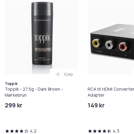
Kjøp
Legg Toppik - 27,5g - Dark Brow
Toppik
Toppik - 27,5g - Dark Brown -
RCA til HDMI Converter
Mørkebrun
Adapter
299 kr
149 kr
4,2
4,3