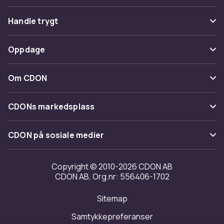
Vanlige spørsmål
Handle trygt
Spor pakke
Betaling
Oppdage
Angre & returner her
Levering
Kategorier
Kontakt oss
Om CDON
Vilkår & policy
Varemerker
Om oss
Tilbakekallinger
CDONs markedsplass
Guider
Kundeanmeldelser
Merchant Help Center
CDON på sosiale medier
Jobbe på CDON
Investor relations
Copyright © 2010-2026 CDON AB
CDON AB, Org.nr: 556406-1702
Tilgjengelighet
Sitemap
Samtykkepreferanser