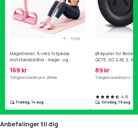
Kjøp
Legg Magetrener, 6-rørs fotp
Magetrener, 6-rørs fotpedal
Øreputer for Bose QC
motstandsbånd - mage- og
QC15, QC 2 AE 2, AE 
kjernetrening, yoga og
SoundTrue, SoundLin
169 kr
89 kr
hjemmegymnastikk Pink
Tidligere laveste pris:
201 kr
Tidligere laveste pris:
99 
4,6
fredag, 14 aug.
onsdag, 19 aug.
Anbefalinger til dig