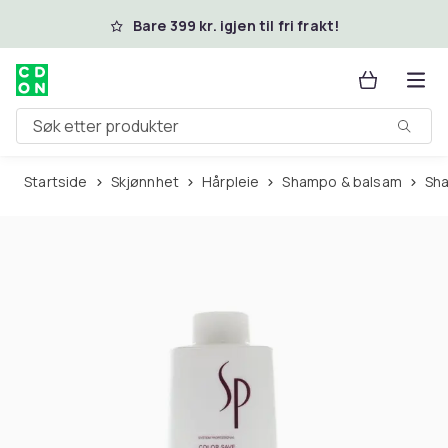
Hopp til hovedinnhold
Bare 399 kr. igjen til fri frakt!
Søk etter produkter
Startside
Skjønnhet
Hårpleie
Shampo & balsam
S