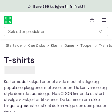
Hopp til hovedinnhold
Bare 399 kr. igjen til fri frakt!
Søk etter produkter
Startside
Klær & sko
Klær
Dame
Topper
T-shirt
T-shirts
Kortermede t-skjorter er et av de mest allsidige og
populære plaggene i moteverdenen. Du kan variere og
style dem i det uendelige. Hos CDON finner du et stort
utvalg av t-skjorter til kvinner. De kommer i en rekke
farger og mønstre, slik at du kan velge den som passer
din stil.