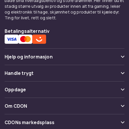
både små hverdagsbehov og store drømmer. Her finner du et
stretch.
stadig større utvalg av produkter innen alt fra gaming, leker
og elektronikk til hage, skjønnhet og produkter til kjæledyr.
Kombiner med
Ting for livet, rett og slett.
Under en
blazer
for smart casual. Med
jeans
Betalingsalternativ
og
skjørt
.
Kjøp på CDON
Hjelp og informasjon
Utforsk
topper
og
dameklær
. Trygt kjøp.
Vanlige spørsmål
Handle trygt
Spor pakke
Betaling
Oppdage
Angre & returner her
Levering
Kategorier
Kontakt oss
Om CDON
Vilkår & policy
Varemerker
Om oss
Tilbakekallinger
CDONs markedsplass
Guider