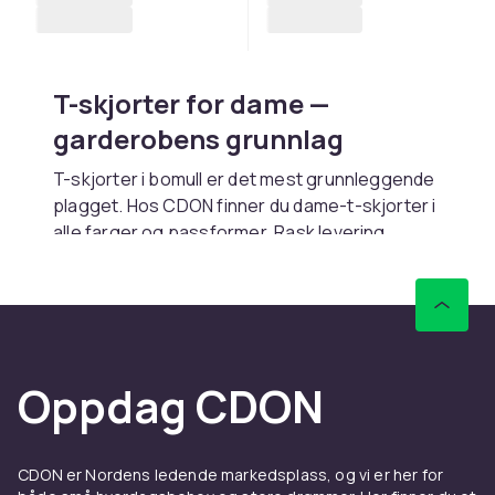
T-skjorter for dame —
garderobens grunnlag
T-skjorter i bomull er det mest grunnleggende
plagget. Hos CDON finner du dame-t-skjorter i
alle farger og passformer. Rask levering.
Passformer og stiler
Regular fit gir avslappet passform. Slim fit
sitter tettere. Oversized gir streetwear-look.
V-hals gir oppkledd inntrykk.
Oppdag CDON
Materiale
Bomull gir mykhet og pusteevne. Økologisk
CDON er Nordens ledende markedsplass, og vi er her for
bomull er bærekraftig. Bomull-elastan gir