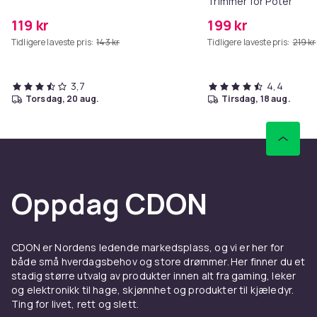
Trimmer for Poter
119 kr
199 kr
Tidligere laveste pris:
143 kr
Tidligere laveste pris:
219 kr
3,7
4,4
torsdag, 20 aug.
tirsdag, 18 aug.
Oppdag CDON
CDON er Nordens ledende markedsplass, og vi er her for
både små hverdagsbehov og store drømmer. Her finner du et
stadig større utvalg av produkter innen alt fra gaming, leker
og elektronikk til hage, skjønnhet og produkter til kjæledyr.
Ting for livet, rett og slett.