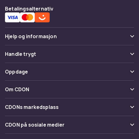
Betalingsalternativ
Hjelp og informasjon
Vanlige spørsmål
Handle trygt
Spor pakke
Betaling
Oppdage
Angre & returner her
Levering
Kategorier
Kontakt oss
Om CDON
Vilkår & policy
Varemerker
Om oss
Tilbakekallinger
CDONs markedsplass
Guider
Kundeanmeldelser
Merchant Help Center
CDON på sosiale medier
Jobbe på CDON