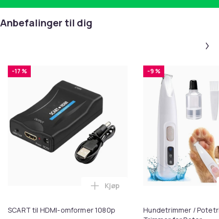
nederlandsk
Anbefalinger til dig
Språk på omslaget:
Engelsk
Denne teksten er automatisk oversatt, og det kan
forekomme feil.
Batteritid (minutter)
-17 %
-9 %
157
Artikkel nr.
7b60708b-ac18-59c3-974a-04e935c74e9e
Produktsikkerhetsinformasjon
Kjøp
Legg SCART til HDMI-omformer 1
SCART til HDMI-omformer 1080p
Hundetrimmer / Potetr