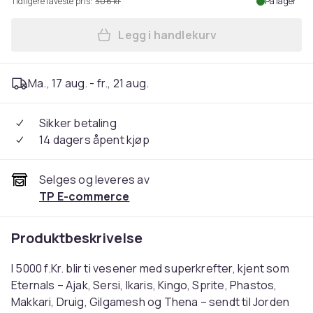
Tidligere laveste pris:
306 kr
På lager
Legg i handlekurv
Legg Marvel Eternals (Blu-r
Ma., 17 aug. - fr., 21 aug.
Sikker betaling
14 dagers åpent kjøp
Selges og leveres av
TP E-commerce
Produktbeskrivelse
I 5000 f.Kr. blir ti vesener med superkrefter, kjent som
Eternals – Ajak, Sersi, Ikaris, Kingo, Sprite, Phastos,
Makkari, Druig, Gilgamesh og Thena – sendt til Jorden