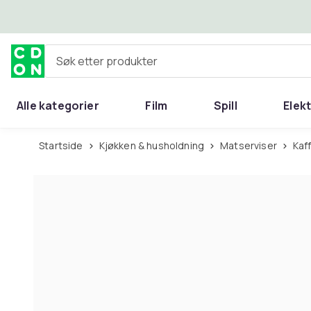
Hopp til hovedinnhold
Søk etter produkter
Alle kategorier
Film
Spill
Elek
Startside
Kjøkken & husholdning
Matserviser
Ka