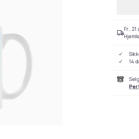
Fr., 21
Hjeml
Sikk
14 d
Selg
Per