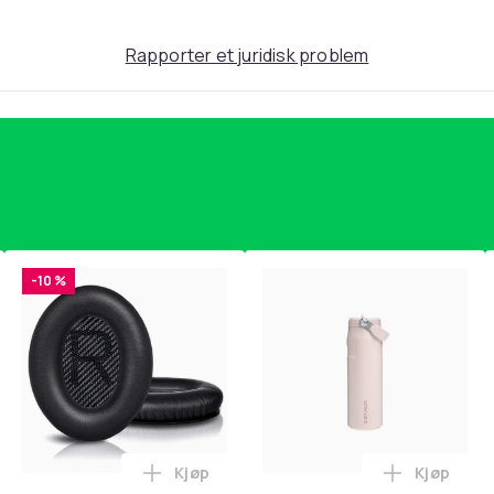
Rapporter et juridisk problem
-10 %
Kjøp
Kjøp
standsbånd - mage- og kjernetrening, yoga og hjemmegymnast
teri AG10 / LR1130 / LR54 / 189 / 10-pakning PKcell i handlekur
Legg Øreputer for Bose QC35 I/II, QC25, 
Legg Stanl