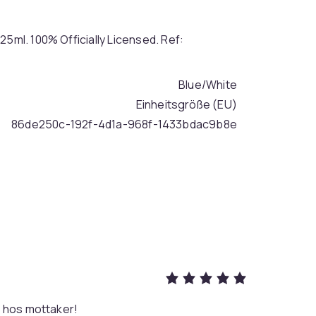
25ml. 100% Officially Licensed. Ref:
Blue/White
Einheitsgröße (EU)
86de250c-192f-4d1a-968f-1433bdac9b8e
k hos mottaker!