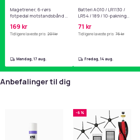
Magetrener, 6-rørs
Batteri AG10 / LR1130 /
fotpedal motstandsbånd -
LR54 / 189 / 10-pakning
mage- og kjernetrening,
PKcell
169 kr
71 kr
yoga og
Tidligere laveste pris:
201 kr
Tidligere laveste pris:
76 kr
hjemmegymnastikk Pink
mandag, 17 aug.
fredag, 14 aug.
Anbefalinger til dig
-6 %