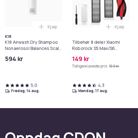
Kjøp
Kjøp
Legg K18 Airwash Dry Shampoo Nonaerosol
Legg Tilb
K18
K18 Airwash Dry Shampoo
Tilbehør 8 deler Xiaomi
Nonaerosol Balances Scalp
Roborock S5 Max/S6
& Controls Excess Oil
Pure/S6
594 kr
149 kr
MAXV/S50/S51/S55/S5/S60/S65
Tidligere laveste pris:
159 kr
5,0
4,3
fredag, 14 aug.
mandag, 17 aug.
Oppdag CDON