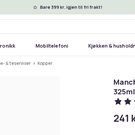
Bare 399 kr. igjen til fri frakt!
tronikk
Mobiltelefoni
Kjøkken & hushold
ffe- & teserviser
Kopper
Manch
325ml
241 