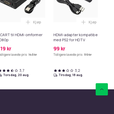
Kjøp
Kjøp
1/S55/S5/S60/S65/S6 i handlekurven
run i handlekurven
for Macbook / Erstatningsadapter - MagSafe Gen 2 - 45W i ha
Legg SCART til HDMI-omformer 1080p i han
Legg HDMI-ad
CART til HDMI-omformer
HDMI-adapter kompatibel
Sl
1080p
med PS2 for HDTV
119 kr
99 kr
22
idligere laveste pris:
143 kr
Tidligere laveste pris:
119 kr
Tid
3,7
3,2
torsdag, 20 aug.
tirsdag, 18 aug.