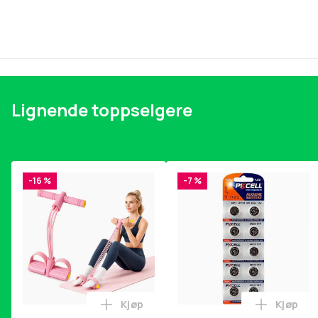
Lignende toppselgere
-16 %
-7 %
Kjøp
Kjøp
Legg Magetrener, 6-rørs fotpedal mot
Legg Bat