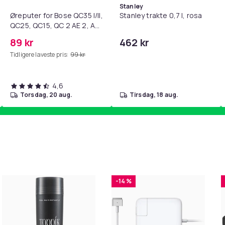
Stanley
Øreputer for Bose QC35 I/II,
Stanley trakte 0,7 l, rosa
QC25, QC15, QC 2 AE 2, AE
2i, AE 2w, SoundTrue,
89 kr
462 kr
SoundLink Black
Tidligere laveste pris:
99 kr
4,6
torsdag, 20 aug.
tirsdag, 18 aug.
-14 %