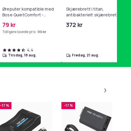
Øreputer kompatible med
Skjærebrett i titan,
Bose QuietComfort -
antibakterielt skjærebrett,
QC35/QC25/QC15/AE2 -
skjærebrett i rustfritt stål,
79 kr
372 kr
Grå
BPA-fri (2 stk.)
Tidligere laveste pris:
99 kr
4,4
tirsdag, 18 aug.
fredag, 21 aug.
Panel 1 a
-17 %
-17 %
-