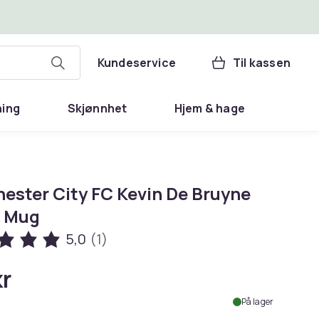
Kundeservice
Til kassen
ning
Skjønnhet
Hjem & hage
ester City FC Kevin De Bruyne
 Mug
5,0
(1)
kr
På lager