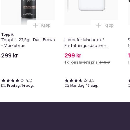
Kjøp
Kjøp
 Balances Scalp & Controls Excess Oil i handlekurven
ehør 8 deler Xiaomi Roborock S5 Max/S6 Pure/S6 MAXV/S50/S5
Legg Toppik - 27,5g - Dark Brown - Mørkeb
Legg Lader 
Toppik
Toppik - 27,5g - Dark Brown
Lader for Macbook /
S
- Mørkebrun
Erstatningsadapter -
MagSafe Gen 2 - 45W
299 kr
299 kr
/S6
Tidligere laveste pris:
349 kr
T
4,2
3,5
fredag, 14 aug.
mandag, 17 aug.