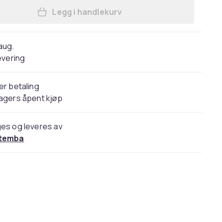
Legg i handlekurv
Legg Manchester City FC Kevin De 
 aug.
evering
er betaling
agers åpent kjøp
es og leveres av
temba