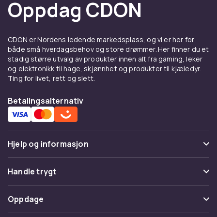
Oppdag CDON
CDON er Nordens ledende markedsplass, og vi er her for
både små hverdagsbehov og store drømmer. Her finner du et
stadig større utvalg av produkter innen alt fra gaming, leker
og elektronikk til hage, skjønnhet og produkter til kjæledyr.
Ting for livet, rett og slett.
Betalingsalternativ
Hjelp og informasjon
Vanlige spørsmål
Handle trygt
Spor pakke
Betaling
Oppdage
Angre & returner her
Levering