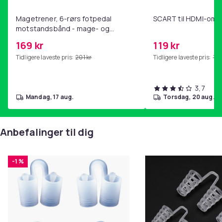
Magetrener, 6-rørs fotpedal
SCART til HDMI-omf
motstandsbånd - mage- og
kjernetrening, yoga og
169 kr
119 kr
hjemmegymnastikk Pink
Tidligere laveste pris:
201 kr
Tidligere laveste pris:
143
3,7
mandag, 17 aug.
torsdag, 20 aug.
Anbefalinger til dig
-1 %