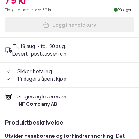
79 kr
Tidligere laveste pris:
89 kr
På lager
Legg i handlekurv
Legg Magnetisk neseklemme
Ti., 18 aug. - to., 20 aug.
Levert i postkassen din
Sikker betaling
14 dagers åpent kjøp
Selges og leveres av
INF Company AB
Produktbeskrivelse
Utvider neseborene og forhindrer snorking:
Det