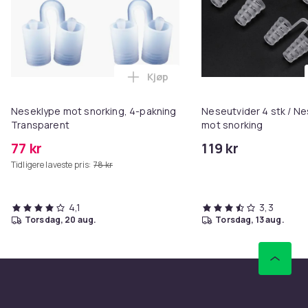
Kjøp
Legg Neseklype mot snorking, 4
Neseklype mot snorking, 4-pakning
Neseutvider 4 stk / N
Transparent
mot snorking
77 kr
119 kr
Tidligere laveste pris:
78 kr
4,1
3,3
torsdag, 20 aug.
torsdag, 13 aug.