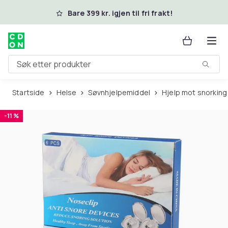
Hopp til hovedinnhold
Bare 399 kr. igjen til fri frakt!
Søk etter produkter
Startside
Helse
Søvnhjelpemiddel
Hjelp mot snorkin
-11 %