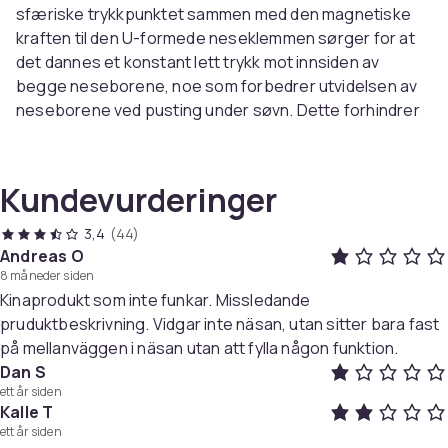
sfæriske trykkpunktet sammen med den magnetiske
kraften til den U-formede neseklemmen sørger for at
det dannes et konstant lett trykk mot innsiden av
begge neseborene, noe som forbedrer utvidelsen av
neseborene ved pusting under søvn. Dette forhindrer
snorking.
Forbedring av luftsirkulasjonen:
Neseklipsen bidrar
også til forbedring av luftsirkulasjonen i neseborene
Kundevurderinger
dine, noe som gjør at du puster lettere, noe som også
fører til forebygging og fullstendig eliminering av
3,4
(44)
snorking.
Andreas O
8 måneder siden
Kompakt og lett design:
Neseklipsen er liten, kompakt
Kinaprodukt som inte funkar. Missledande
og lett. Kjenner nesten ingenting. Kommer i 6-
pruduktbeskrivning. Vidgar inte näsan, utan sitter bara fast
pakninger med en liten oppbevaringsboks til hver. Er
på mellanväggen i näsan utan att fylla någon funktion.
lett å rengjøre og lett å ta med seg hvis du skal på tur.
Dan S
ett år siden
Spesifikasjoner:
Kalle T
Størrelse: 3,5 x 1,8 x 0,5 cm
ett år siden
Materiale: Silikon, magnet