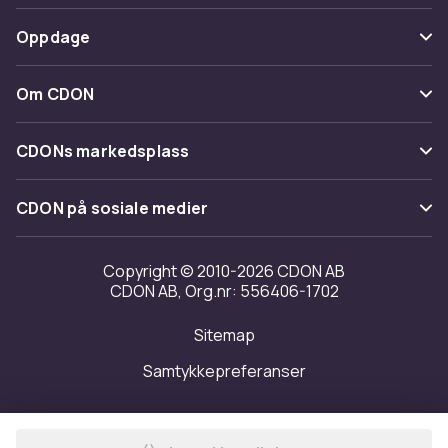
Spor pakke
Betaling
Oppdage
Angre & returner her
Levering
Kategorier
Kontakt oss
Om CDON
Vilkår & policy
Varemerker
Om oss
Tilbakekallinger
CDONs markedsplass
Guider
Kundeanmeldelser
Merchant Help Center
CDON på sosiale medier
Jobbe på CDON
Investor relations
Copyright © 2010-2026 CDON AB
CDON AB, Org.nr: 556406-1702
Tilgjengelighet
Sitemap
Samtykkepreferanser