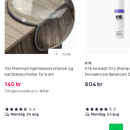
Kjøp
Legg 10x Premium hjørnebeskytt
K18
10x Premium hjørnebeskyttelse og
K18 Airwash Dry Sham
kantbeskyttelse for barn
Nonaerosol Balances S
Controls Excess Oil
140 kr
604 kr
Tidligere laveste pris:
153 kr
4,4
5,0
mandag, 24 aug.
mandag, 24 aug.