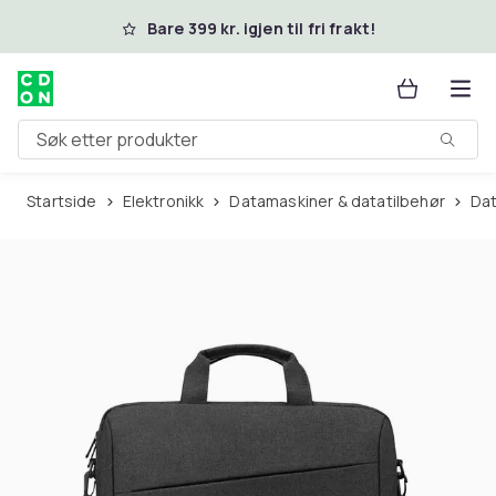
Hopp til hovedinnhold
Bare 399 kr. igjen til fri frakt!
Søk etter produkter
Startside
Elektronikk
Datamaskiner & datatilbehør
Da