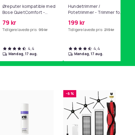
Øreputer kompatible med
Hundetrimmer /
Bose QuietComfort -
Potetrimmer - Trimmer for
QC35/QC25/QC15/AE2 -
Poter
79 kr
199 kr
Grå
Tidligere laveste pris:
99 kr
Tidligere laveste pris:
219 kr
4,4
4,4
mandag, 17 aug.
mandag, 17 aug.
-6 %