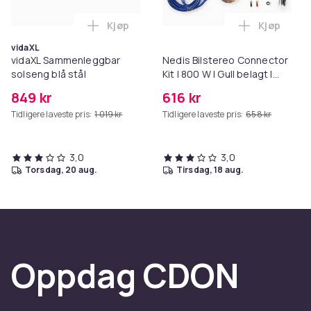
Kjøp
Kjøp
Legg vidaXL Sammenleggbar solseng blå 
Legg Nedis
vidaXL
vidaXL Sammenleggbar
Nedis Bilstereo Connector
solseng blå stål
Kit | 800 W | Gull belagt |
Gaveeske
849 kr
616 kr
Tidligere laveste pris:
1 019 kr
Tidligere laveste pris:
658 kr
3,0
3,0
torsdag, 20 aug.
tirsdag, 18 aug.
Oppdag CDON