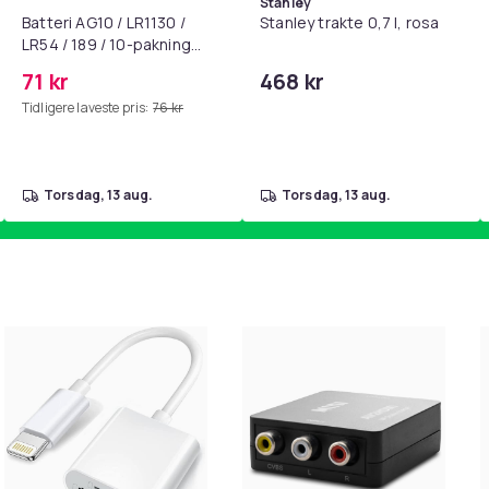
Stanley
Batteri AG10 / LR1130 /
Stanley trakte 0,7 l, rosa
LR54 / 189 / 10-pakning
PKcell
71 kr
468 kr
Tidligere laveste pris:
76 kr
torsdag, 13 aug.
torsdag, 13 aug.