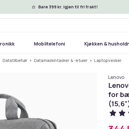
Bare 399 kr. igjen til fri frakt!
tronikk
Mobiltelefoni
Kjøkken & hushold
Datatilbehør
Datamaskintasker & -etuier
Laptopvesker
Lenovo
Lenov
for b
(15,6"