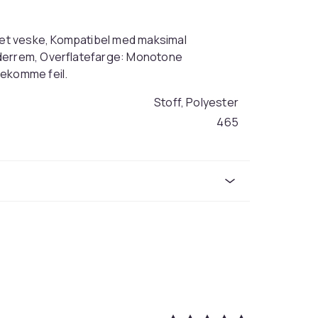
et veske, Kompatibel med maksimal
lderrem, Overflatefarge: Monotone
rekomme feil.
Stoff, Polyester
465
f1e18b62-cf03-44a8-951a-d3b91392814d