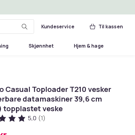
Kundeservice
Til kassen
ning
Skjønnhet
Hjem & hage
o Casual Toploader T210 vesker
ærbare datamaskiner 39,6 cm
) topplastet veske
5,0
(1)