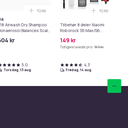
Kjøp
Kjøp
ndlekurven
 Minnekortadapter til iPhone/iPad i handlekurven
l HDMI Converter 1080p - Adapter i handlekurven
Legg K18 Airwash Dry Shampoo Nonaerosol Ba
Legg Tilbehø
18
To
18 Airwash Dry Shampoo
Tilbehør 8 deler Xiaomi
To
onaerosol Balances Scalp
Roborock S5 Max/S6
- 
 Controls Excess Oil
Pure/S6
604 kr
149 kr
29
MAXV/S50/S51/S55/S5/S60/S65/S6
Tidligere laveste pris:
159 kr
5,0
4,3
torsdag, 13 aug.
fredag, 14 aug.