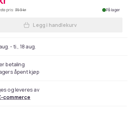
kr
ste pris:
359 kr
På lager
Legg i handlekurv
Legg Lenovo Casual Toploader T210 
 aug. - ti., 18 aug.
er betaling
agers åpent kjøp
es og leveres av
E-commerce