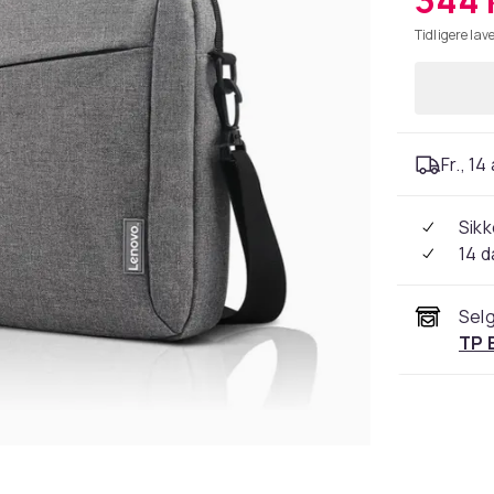
344 
Tidligere lave
Fr., 14
Sikk
14 d
Selg
TP 