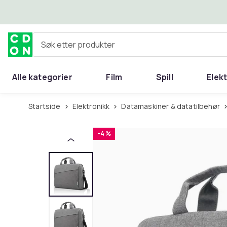
Hopp til hovedinnhold
Søk etter produkter
Alle kategorier
Film
Spill
Elek
Startside
Elektronikk
Datamaskiner & datatilbehør
-4 %