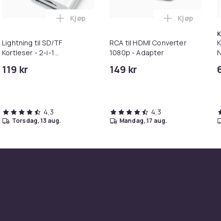
Kjøp
Kjøp
stål i handlekurven
 Bilstereo Connector Kit | 800 W | Gull belagt | Gaveeske i ha
Legg Lightning til SD/TF Kortleser - 2-i-1
Legg RCA ti
K
Lightning til SD/TF
RCA til HDMI Converter
K
Kortleser - 2-i-1
1080p - Adapter
N
Minnekortadapter til
&
119 kr
149 kr
iPhone/iPad
4,3
4,3
torsdag, 13 aug.
mandag, 17 aug.