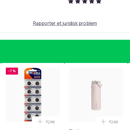
Rapporter et juridisk problem
-7 %
Kjøp
Kjøp
standsbånd - mage- og kjernetrening, yoga og hjemmegymnast
puter for Bose QC35 I/II, QC25, QC15, QC 2 AE 2, AE 2i, AE 2w,
Legg Batteri AG10 / LR1130 / LR54 / 189 
Legg Stanl