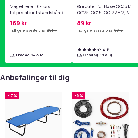
Magetrener, 6-rørs
Øreputer for Bose QC35 I/II,
fotpedal motstandsbånd -
QC25, QC15, QC 2 AE 2, AE
mage- og kjernetrening,
2i, AE 2w, SoundTrue,
169 kr
89 kr
yoga og
SoundLink Black
Tidligere laveste pris:
201 kr
Tidligere laveste pris:
99 kr
hjemmegymnastikk Pink
4,6
fredag, 14 aug.
onsdag, 19 aug.
Anbefalinger til dig
-17 %
-6 %