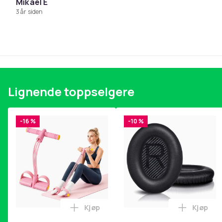
Mikael E
3 år siden
Lignende toppselgere
-16 %
-10 %
Kjøp
Kjøp
Legg Magetrener, 6-rørs fotpedal mot
Legg Øre