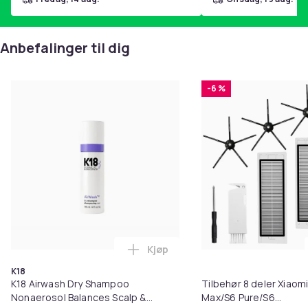
Produktsikkerhetsinformasjon
Anbefalinger til dig
-6 %
Kjøp
Legg K18 Airwash Dry Shampoo No
K18
K18 Airwash Dry Shampoo
Tilbehør 8 deler Xiaom
Nonaerosol Balances Scalp &
Max/S6 Pure/S6