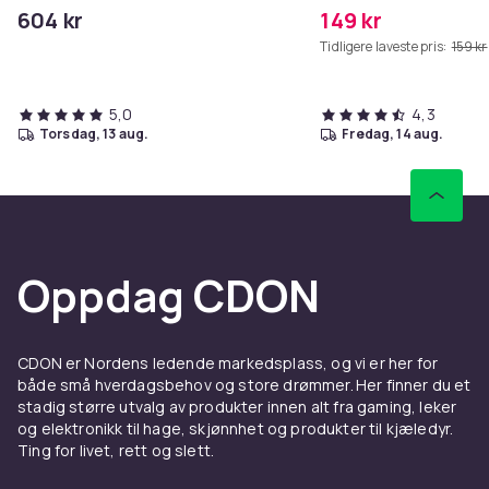
Controls Excess Oil
MAXV/S50/S51/S55/S5
604 kr
149 kr
Tidligere laveste pris:
159 kr
5,0
4,3
torsdag, 13 aug.
fredag, 14 aug.
Oppdag CDON
CDON er Nordens ledende markedsplass, og vi er her for
både små hverdagsbehov og store drømmer. Her finner du et
stadig større utvalg av produkter innen alt fra gaming, leker
og elektronikk til hage, skjønnhet og produkter til kjæledyr.
Ting for livet, rett og slett.