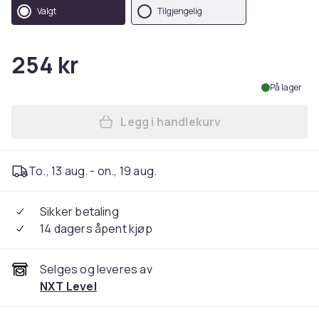
Valgt
Tilgjengelig
254 kr
På lager
Legg i handlekurv
Legg Kompatibelt Lommeboke
To., 13 aug. - on., 19 aug.
Sikker betaling
14 dagers åpent kjøp
Selges og leveres av
NXT Level