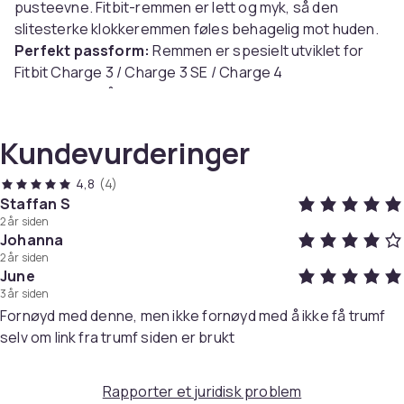
pusteevne. Fitbit-remmen er lett og myk, så den
slitesterke klokkeremmen føles behagelig mot huden.
Perfekt passform:
Remmen er spesielt utviklet for
Fitbit Charge 3 / Charge 3 SE / Charge 4
treningsarmbånd. Med nøyaktig matchende fester for
enkelt og trygt å kunne bytte remmen på din Fitbit.
Fleksibel lengde:
Klokkeremmen kan justeres
Kundevurderinger
individuelt til håndleddets størrelse ved hjelp av
borrelås.
4,8
(4)
Enkelt å bytte:
Det er enkelt å bytte remmen, du
Staffan S
2 år siden
trenger ikke verktøy. Erstatningsremmen har stabile
Johanna
klemmer i begge ender, slik at den sitter presist og
2 år siden
sikkert. Endre stilen på din Fitbit raskt og enkelt!
June
3 år siden
Spesifikasjoner
Fornøyd med denne, men ikke fornøyd med å ikke få trumf
Materiale: Nylon
selv om link fra trumf siden er brukt
Farge: svart (med blå-lilla detaljer på innsiden)
Universell størrelse
Rapporter et juridisk problem
Kompatibel med: Fitbit Charge 3 / Charge 3 SE / Charge