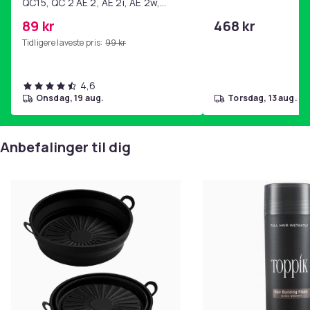
QC15, QC 2 AE 2, AE 2i, AE 2w,
SoundTrue, SoundLink Black
89 kr
468 kr
Tidligere laveste pris:
99 kr
4,6
onsdag, 19 aug.
torsdag, 13 aug.
Anbefalinger til dig