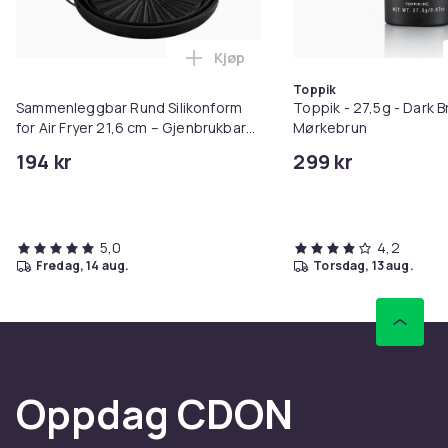
Kjøp
Legg Sammenleggbar Rund Silikon
Toppik
Sammenleggbar Rund Silikonform
Toppik - 27,5g - Dark B
for Air Fryer 21,6 cm – Gjenbrukbar
Mørkebrun
Silikoninnsats, Matgodkjent Black
194 kr
299 kr
21.6 cm
5,0
4,2
fredag, 14 aug.
torsdag, 13 aug.
Oppdag CDON