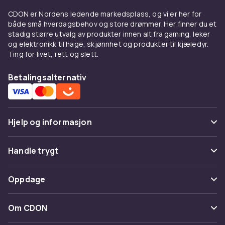
CDON er Nordens ledende markedsplass, og vi er her for
både små hverdagsbehov og store drømmer. Her finner du et
stadig større utvalg av produkter innen alt fra gaming, leker
og elektronikk til hage, skjønnhet og produkter til kjæledyr.
Ting for livet, rett og slett.
Betalingsalternativ
Hjelp og informasjon
Vanlige spørsmål
Handle trygt
Spor pakke
Betaling
Oppdage
Angre & returner her
Levering
Kategorier
Kontakt oss
Om CDON
Vilkår & policy
Varemerker