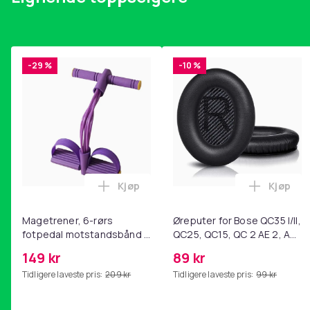
-29 %
-10 %
Kjøp
Kjøp
Legg Magetrener, 6-rørs fotpedal mot
Legg Øre
Magetrener, 6-rørs
Øreputer for Bose QC35 I/II,
fotpedal motstandsbånd -
QC25, QC15, QC 2 AE 2, AE
mage- og kjernetrening,
2i, AE 2w, SoundTrue,
149 kr
89 kr
yoga og
SoundLink Black
Tidligere laveste pris:
209 kr
Tidligere laveste pris:
99 kr
hjemmegymnastikk Purple