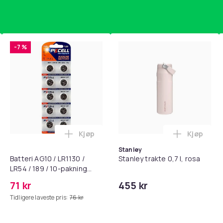
-7 %
Kjøp
Kjøp
standsbånd - mage- og kjernetrening, yoga og hjemmegymnast
puter for Bose QC35 I/II, QC25, QC15, QC 2 AE 2, AE 2i, AE 2w,
Legg Batteri AG10 / LR1130 / LR54 / 189 
Legg Stanl
Stanley
Batteri AG10 / LR1130 /
Stanley trakte 0,7 l, rosa
LR54 / 189 / 10-pakning
PKcell
71 kr
455 kr
Tidligere laveste pris:
76 kr