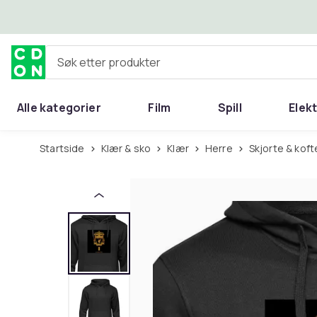
Hopp til hovedinnhold
Søk etter produkter
Alle kategorier
Film
Spill
Elek
Startside
Klær & sko
Klær
Herre
Skjorte & koft