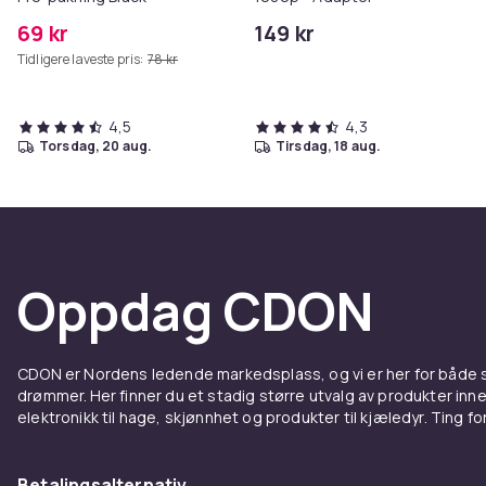
69 kr
149 kr
Tidligere laveste pris:
78 kr
4,5
4,3
torsdag, 20 aug.
tirsdag, 18 aug.
Oppdag CDON
CDON er Nordens ledende markedsplass, og vi er her for både
drømmer. Her finner du et stadig større utvalg av produkter inne
elektronikk til hage, skjønnhet og produkter til kjæledyr. Ting for 
Betalingsalternativ