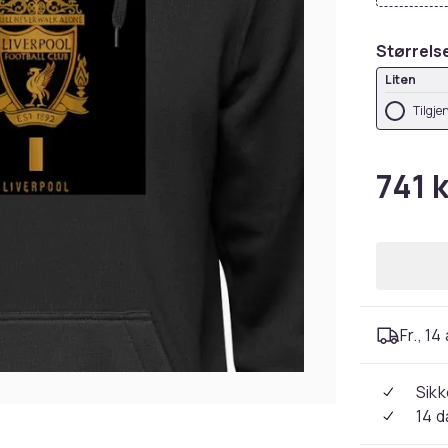
Størrels
Liten
Tilgje
741 k
Fr., 14
Sikk
14 d