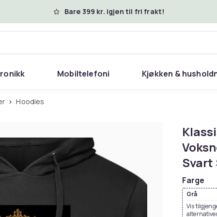
Bare 399 kr. igjen til fri frakt!
tronikk
Mobiltelefoni
Kjøkken & hushold
er
Hoodies
Klassi
Voksne
Svart 
Farge
Grå
Vis tilgjeng
alternative