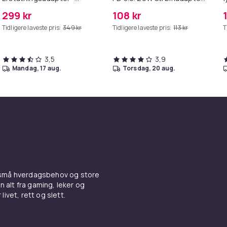
MagSafe Gen 2 - 45W
+ Kabel
4
299 kr
108 kr
Tidligere laveste pris:
349 kr
Tidligere laveste pris:
113 kr
T
3,5
3,9
mandag, 17 aug.
torsdag, 20 aug.
 små hverdagsbehov og store
n alt fra gaming, leker og
livet, rett og slett.