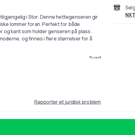
Selg
NXT
tilgjengelig i Stor. Denne hettegenseren gir
iske lommer foran. Perfekt for både
er og kant som holder genseren på plass.
derne, og finnes i flere størrelser for å
Svart
Stor
e6fc23e5-1f0c-5304-80f5-fc8fd16d12b5
Rapporter et juridisk problem