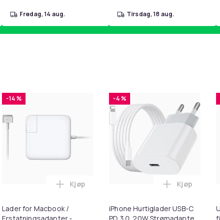
fredag, 14 aug.
tirsdag, 18 aug.
-14 %
-4 %
Kjøp
Kjøp
ning Black i handlekurven
il HDMI Converter 1080p - Adapter i handlekurven
Legg Lader for Macbook / Erstatningsadap
Legg iPhone
Lader for Macbook /
iPhone Hurtiglader USB-C
U
Erstatningsadapter -
PD 3.0. 20W Strømadapter
f