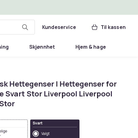
Kundeservice
Til kassen
ning
Skjønnhet
Hjem & hage
sk Hettegenser | Hettegenser for
 Svart Stor Liverpool Liverpool
Stor
Svart
elige
Valgt
r