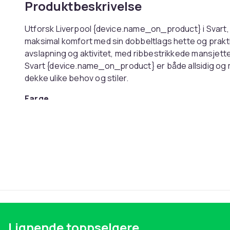
Produktbeskrivelse
Utforsk Liverpool {device.name_on_product} i Svart, 
maksimal komfort med sin dobbeltlags hette og prakt
avslapning og aktivitet, med ribbestrikkede mansjett
Svart {device.name_on_product} er både allsidig og mo
dekke ulike behov og stiler.
Farge
Størrelse
Artikkel nr.
Produktsikkerhetsinformasjon
Lignende toppselgere