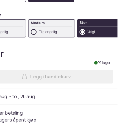
e
Stor
Medium
ngelig
Tilgjengelig
Valgt
r
På lager
Legg i handlekurv
Legg Klassisk Hettegenser | Hettege
 aug. - to., 20 aug.
er betaling
agers åpent kjøp