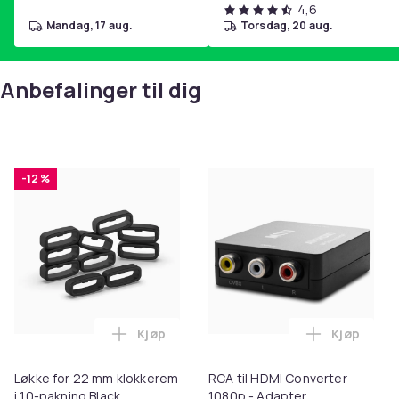
4,6
mandag, 17 aug.
torsdag, 20 aug.
Anbefalinger til dig
-12 %
Kjøp
Kjøp
Legg Løkke for 22 mm klokkerem i 10-pak
Legg RCA t
Løkke for 22 mm klokkerem
RCA til HDMI Converter
i 10-pakning Black
1080p - Adapter