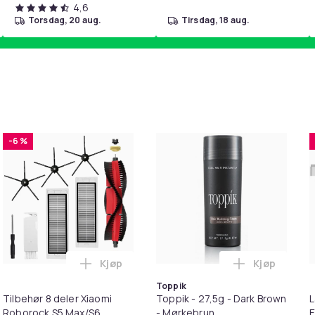
4,6
torsdag, 20 aug.
tirsdag, 18 aug.
-6 %
Kjøp
Kjøp
ort-Sleeved Polo Shirt i handlekurven
irwash Dry Shampoo Nonaerosol Balances Scalp & Controls Exc
Legg Tilbehør 8 deler Xiaomi Roborock S
Legg Toppik
Toppik
Tilbehør 8 deler Xiaomi
Toppik - 27,5g - Dark Brown
L
Roborock S5 Max/S6
- Mørkebrun
E