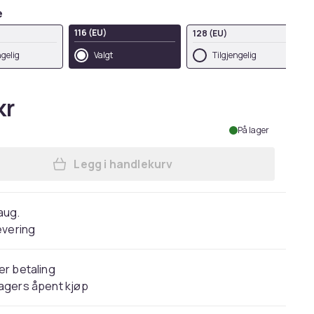
e
116 (EU)
128 (EU)
ngelig
Valgt
Tilgjengelig
kr
På lager
Legg i handlekurv
Legg Jerzees Schoolgear Childrens
 aug.
evering
er betaling
agers åpent kjøp