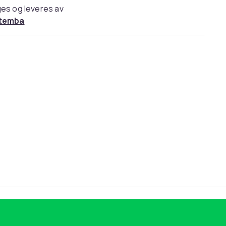
es og leveres av
temba