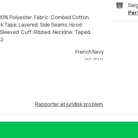
Selg
Per
 20% Polyester. Fabric: Combed Cotton,
Neck Tape, Layered, Side Seams. Hood
leeved. Cuff: Ribbed. Neckline: Taped.
42
French Navy
116 (EU)
1a6cde86-fe62-4b82-a704-53babf0f3bf7
Rapporter et juridisk problem