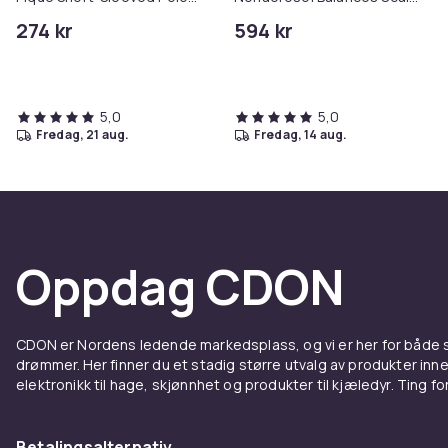
Shirt
& Controls Excess Oil
274 kr
594 kr
5,0
5,0
fredag, 21 aug.
fredag, 14 aug.
Oppdag CDON
CDON er Nordens ledende markedsplass, og vi er her for både
drømmer. Her finner du et stadig større utvalg av produkter inne
elektronikk til hage, skjønnhet og produkter til kjæledyr. Ting for 
Betalingsalternativ