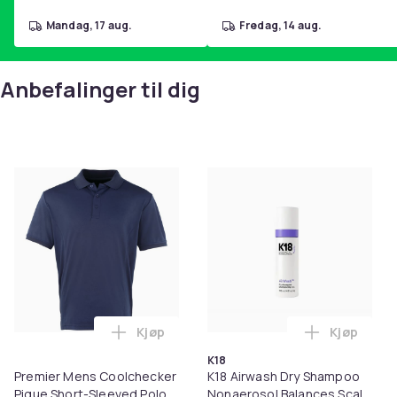
mandag, 17 aug.
fredag, 14 aug.
Anbefalinger til dig
Kjøp
Kjøp
Legg Premier Mens Coolchecker Pique Sh
Legg K18 A
K18
Premier Mens Coolchecker
K18 Airwash Dry Shampoo
Pique Short-Sleeved Polo
Nonaerosol Balances Scalp