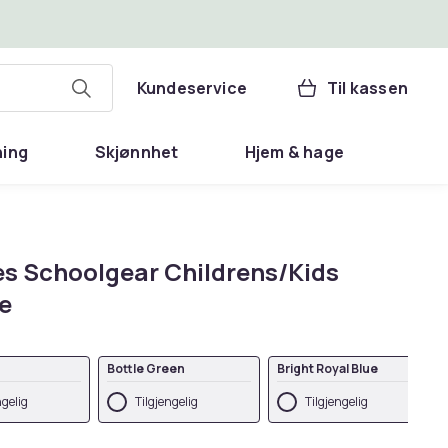
Kundeservice
Til kassen
ning
Skjønnhet
Hjem & hage
es Schoolgear Childrens/Kids
e
Bottle Green
Bright Royal Blue
ngelig
Tilgjengelig
Tilgjengelig