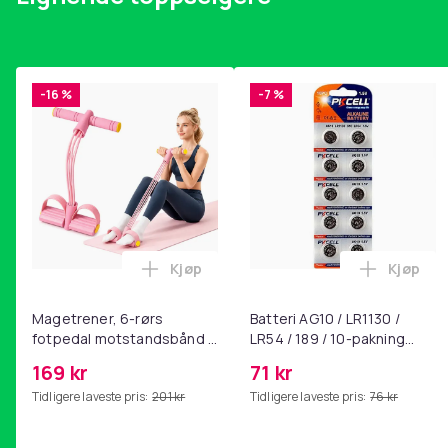
-16 %
-7 %
Kjøp
Kjøp
Legg Magetrener, 6-rørs fotpedal mot
Legg Bat
Magetrener, 6-rørs
Batteri AG10 / LR1130 /
fotpedal motstandsbånd -
LR54 / 189 / 10-pakning
mage- og kjernetrening,
PKcell
169 kr
71 kr
yoga og
Tidligere laveste pris:
201 kr
Tidligere laveste pris:
76 kr
hjemmegymnastikk Pink