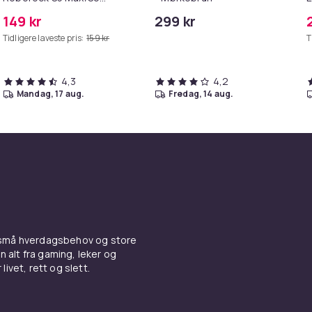
Pure/S6
M
149 kr
299 kr
MAXV/S50/S51/S55/S5/S60/S65/S6
Tidligere laveste pris:
159 kr
T
4,3
4,2
mandag, 17 aug.
fredag, 14 aug.
 små hverdagsbehov og store
n alt fra gaming, leker og
livet, rett og slett.