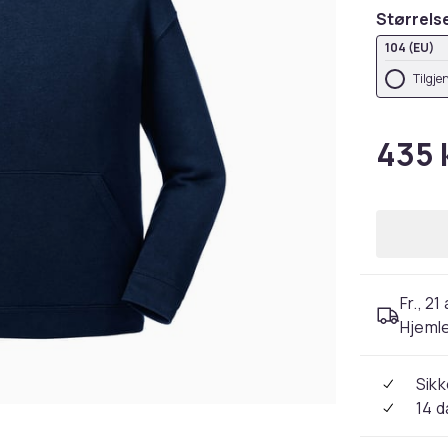
Størrels
104 (EU)
Tilgje
435 
Fr., 21
Hjeml
Sikk
14 d