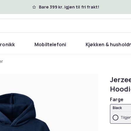
Bare 399 kr. igjen til fri frakt!
tronikk
Mobiltelefoni
Kjøkken & hushold
er
Jerze
Hoodi
Farge
Black
Tilgje