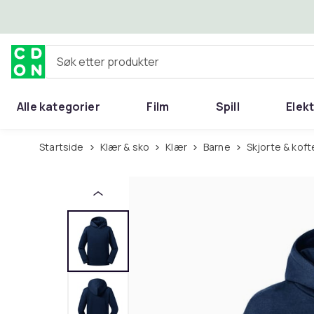
Hopp til hovedinnhold
Søk etter produkter
Alle kategorier
Film
Spill
Elek
Startside
Klær & sko
Klær
Barne
Skjorte & koft