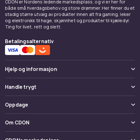
CDON er Nordens ledende markedsplass, og vi er her for
Bomullsfleece med børstet innside gir mykhet.
både små hverdagsbehov og store drømmer. Her finner du et
Croppede passer høye midjebukser.
stadig større utvalg av produkter innen alt fra gaming, leker
Oversized gir streetwear.
og elektronikk til hage, skjønnhet og produkter til kjæledyr.
Ting for livet, rett og slett.
Kombiner med
Betalingsalternativ
Under
jeansjakke
som lag-på-lag. Med
jeans
til
hverdag. Med
koseklær
hjemme.
Kjøp på CDON
Hjelp og informasjon
Utforsk
gensere og kofter
og
dameklær
. Trygt
Vanlige spørsmål
kjøp.
Handle trygt
Spor pakke
Betaling
Oppdage
Angre & returner her
Levering
Kategorier
Kontakt oss
Om CDON
Vilkår & policy
Varemerker
Om oss
Tilbakekallinger