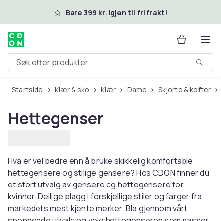
Hopp til hovedinnhold
Bare 399 kr. igjen til fri frakt!
Søk etter produkter
Startside
Klær & sko
Klær
Dame
Skjorte & kofter
Hettegenser
Hva er vel bedre enn å bruke skikkelig komfortable
hettegensere og stilige gensere? Hos CDON finner du
et stort utvalg av gensere og hettegensere for
kvinner. Deilige plagg i forskjellige stiler og farger fra
markedets mest kjente merker. Bla gjennom vårt
spennende utvalg og velg hettegenseren som passer