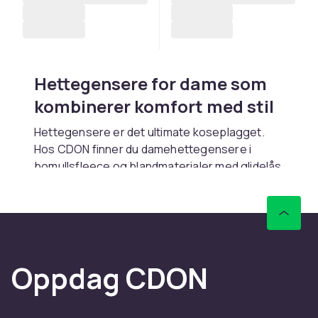
Hettegensere for dame som
kombinerer komfort med stil
Hettegensere er det ultimate koseplagget.
Hos CDON finner du damehettegensere i
bomullsfleece og blandmaterialer med glidelås
eller pullover. Rask levering.
Pullover kontra glidelås
Pullover gir renere look. Gjennomgående
glidelås er enkel å ta av. Halvglidelås
Oppdag CDON
kombinerer begge.
Materiale og passform