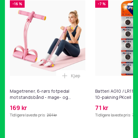
Mobildeksel motstår riper, støv, smuss og støt
-16 %
-7 %
Vekt, gram
45
Artikkel nr.
74f4d84b-59e7-44d9-9615-bf0b9740f6f4
Produktsikkerhetsinformasjon
Kjøp
Legg Magetrener, 6-rørs fotp
Magetrener, 6-rørs fotpedal
Batteri AG10 / LR1130
motstandsbånd - mage- og
10-pakning PKcell
kjernetrening, yoga og
169 kr
71 kr
hjemmegymnastikk Pink
Tidligere laveste pris:
201 kr
Tidligere laveste pris:
76 