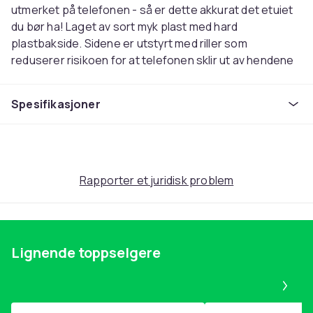
utmerket på telefonen - så er dette akkurat det etuiet
du bør ha! Laget av sort myk plast med hard
plastbakside. Sidene er utstyrt med riller som
reduserer risikoen for at telefonen sklir ut av hendene
dine.
Spesifikasjoner
Alle knappene er dekket for ekstra beskyttelse, men
med et tynnere lag slik at du fortsatt kan bruke dem
uten problemer. Perfekt kuttede hull for kamera, lader,
AUX etc. Overflaten på mobildeksel er perfekt for å
feste kortvesker / kortholdere eller mobilringer uten å
Rapporter et juridisk problem
skade overflaten.
Passer til følgende modeller: iPhone 14 Pro
Materiale: TPU (myk plast) og bakside i hard plast
Lignende toppselgere
Fargeramme: Matt svart
Pa
< li>Laget helt tilpasset telefonens størrelse,
knapper og kamerahull