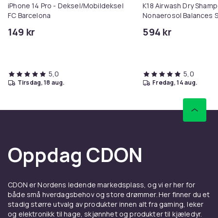
iPhone 14 Pro - Deksel/Mobildeksel
K18 Airwash Dry Sham
FC Barcelona
Nonaerosol Balances S
Controls Excess Oil
149 kr
594 kr
5,0
5,0
tirsdag, 18 aug.
fredag, 14 aug.
Oppdag CDON
CDON er Nordens ledende markedsplass, og vi er her for
både små hverdagsbehov og store drømmer. Her finner du et
stadig større utvalg av produkter innen alt fra gaming, leker
og elektronikk til hage, skjønnhet og produkter til kjæledyr.