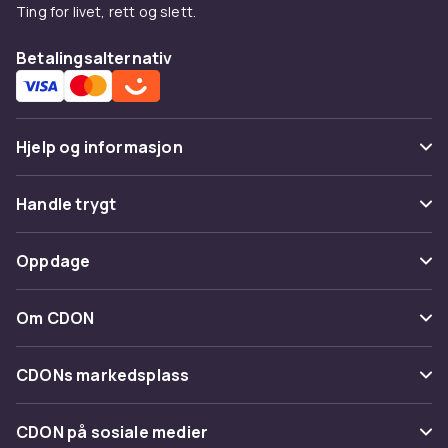
Ting for livet, rett og slett.
Betalingsalternativ
Hjelp og informasjon
Vanlige spørsmål
Handle trygt
Spor pakke
Betaling
Oppdage
Angre & returner her
Levering
Kategorier
Kontakt oss
Om CDON
Vilkår & policy
Varemerker
Om oss
Tilbakekallinger
CDONs markedsplass
Guider
Kundeanmeldelser
Merchant Help Center
CDON på sosiale medier
Jobbe på CDON