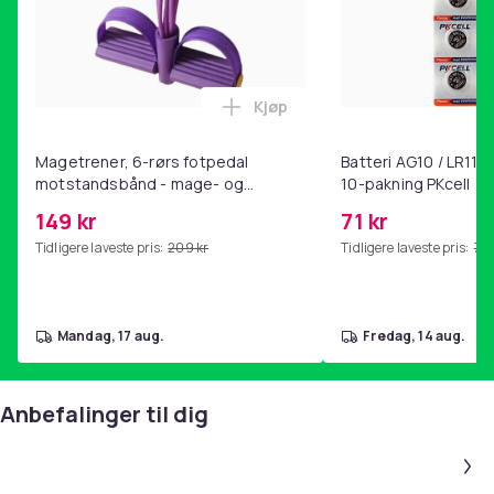
Farge
Blue
Vekt, gram
Kjøp
27
Legg Magetrener, 6-rørs fotp
Artikkel nr.
Magetrener, 6-rørs fotpedal
Batteri AG10 / LR1130
578a6a69-3c3f-43f5-995c-6145f2e1fd2d
motstandsbånd - mage- og
10-pakning PKcell
kjernetrening, yoga og
Produktsikkerhetsinformasjon
149 kr
71 kr
hjemmegymnastikk Purple
Tidligere laveste pris:
209 kr
Tidligere laveste pris:
76 
mandag, 17 aug.
fredag, 14 aug.
Anbefalinger til dig