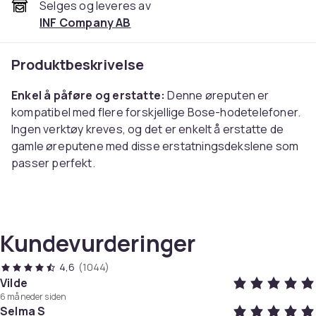
Selges og leveres av
INF Company AB
Produktbeskrivelse
Enkel å påføre og erstatte:
Denne øreputen er
kompatibel med flere forskjellige Bose-hodetelefoner.
Ingen verktøy kreves, og det er enkelt å erstatte de
gamle øreputene med disse erstatningsdekslene som
passer perfekt.
Komfortable og myke:
Erstatningsputene er laget av
et mykt kunstskinn og fylt med minneskum, slik at
headsettet sitter komfortabelt på ørene og føles
Kundevurderinger
behagelig å bruke selv over lengre perioder.
4,6
(1044)
Bedre lydkvalitet:
Minneskumputen fungerer som en
Vilde
6 måneder siden
støyreduksjon for forstyrrende eksterne lyder,
Selma S
samtidig som den beholder den originale lydkvaliteten til