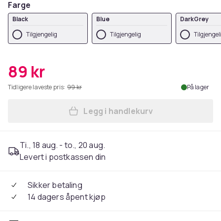
Farge
Black
Blue
DarkGrey
Tilgjengelig
Tilgjengelig
Tilgjengel
89 kr
Tidligere laveste pris:
99 kr
På lager
Legg i handlekurv
Legg Øreputer for Bose QC35
Ti., 18 aug. - to., 20 aug.
Levert i postkassen din
Sikker betaling
14 dagers åpent kjøp