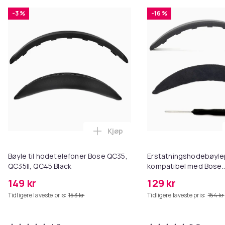
-3 %
-16 %
Kjøp
Legg Bøyle til hodetelefoner Bo
Bøyle til hodetelefoner Bose QC35,
Erstatningshodebøyle
QC35II, QC45 Black
kompatibel med Bose
QC35/QC35II/QC45/QC
149 kr
129 kr
Hodetelefoner med Sk
Tidligere laveste pris:
153 kr
Tidligere laveste pris:
154 kr
Black