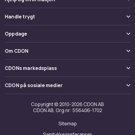
Vanlige spørsmål
Handle trygt
Spor pakke
Betaling
Oppdage
Angre & returner her
Levering
Kategorier
Kontakt oss
Om CDON
Vilkår & policy
Varemerker
Om oss
Tilbakekallinger
CDONs markedsplass
Guider
Kundeanmeldelser
Merchant Help Center
CDON på sosiale medier
Jobbe på CDON
Investor relations
Copyright © 2010-2026 CDON AB
CDON AB, Org.nr: 556406-1702
Tilgjengelighet
Sitemap
Samtykkepreferanser