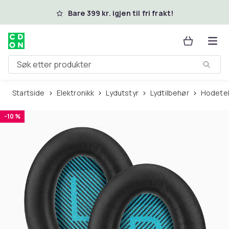
Hopp til hovedinnhold
Bare 399 kr. igjen til fri frakt!
Søk etter produkter
Startside
Elektronikk
Lydutstyr
Lydtilbehør
Hodete
-10 %