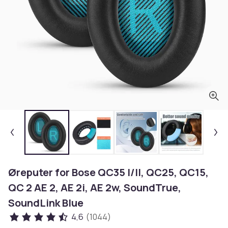
Øreputer for Bose QC35 I/II, QC25, QC15,
QC 2 AE 2, AE 2i, AE 2w, SoundTrue,
SoundLink Blue
4,6
(1044)