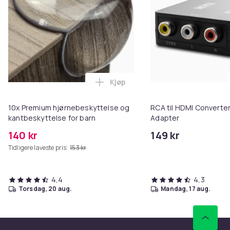
Kjøp
Legg 10x Premium hjørnebeskytt
10x Premium hjørnebeskyttelse og
RCA til HDMI Converter
kantbeskyttelse for barn
Adapter
140 kr
149 kr
Tidligere laveste pris:
153 kr
4,4
4,3
torsdag, 20 aug.
mandag, 17 aug.