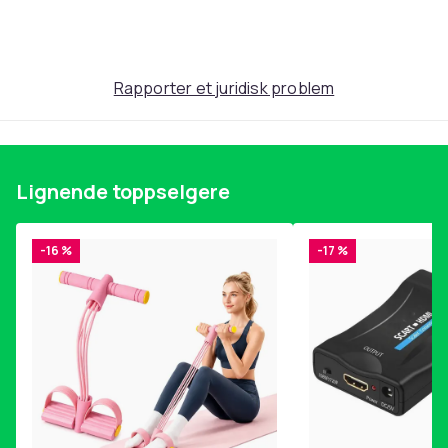
Produktsikkerhetsinformasjon
Rapporter et juridisk problem
Lignende toppselgere
-16 %
-17 %