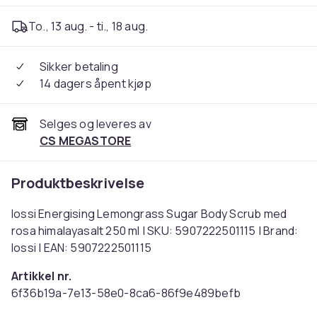
To., 13 aug. - ti., 18 aug.
Sikker betaling
14 dagers åpent kjøp
Selges og leveres av
CS MEGASTORE
Produktbeskrivelse
Iossi Energising Lemongrass Sugar Body Scrub med
rosa himalayasalt 250 ml | SKU: 5907222501115 | Brand:
Iossi | EAN: 5907222501115
Artikkel nr.
6f36b19a-7e13-58e0-8ca6-86f9e489befb