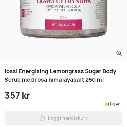
Iossi Energising Lemongrass Sugar Body
Scrub med rosa himalayasalt 250 ml
357 kr
Få igjen
Legg i handlekurv
Legg Iossi Energising Lemo