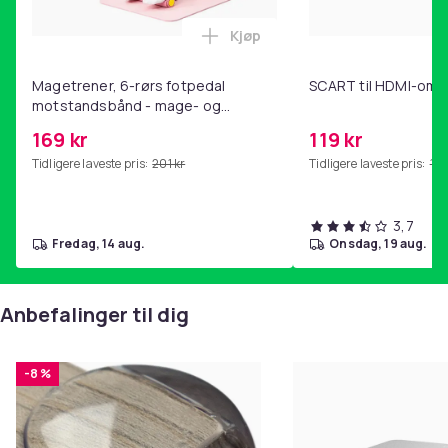
Kjøp
Legg Magetrener, 6-rørs fotp
Magetrener, 6-rørs fotpedal
SCART til HDMI-omf
motstandsbånd - mage- og
kjernetrening, yoga og
169 kr
119 kr
hjemmegymnastikk Pink
Tidligere laveste pris:
201 kr
Tidligere laveste pris:
143
3,7
fredag, 14 aug.
onsdag, 19 aug.
Anbefalinger til dig
-8 %