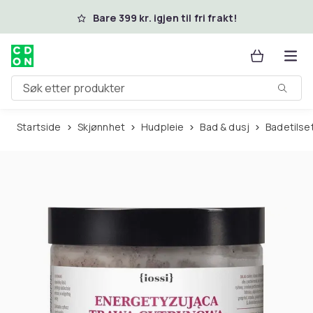
Hopp til hovedinnhold
Bare 399 kr. igjen til fri frakt!
Søk etter produkter
Startside
Skjønnhet
Hudpleie
Bad & dusj
Badetilse