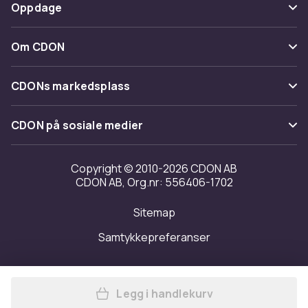
Betaling
Oppdage
Angre & returner her
Levering
Kategorier
Kontakt oss
Om CDON
Vilkår & policy
Varemerker
Om oss
Tilbakekallinger
CDONs markedsplass
Guider
Kundeanmeldelser
Merchant Help Center
CDON på sosiale medier
Jobbe på CDON
Investor relations
Copyright © 2010-2026 CDON AB
CDON AB, Org.nr: 556406-1702
Tilgjengelighet
Sitemap
Samtykkepreferanser
Legg i handlekurv
Legg Iossi Energising Lemo