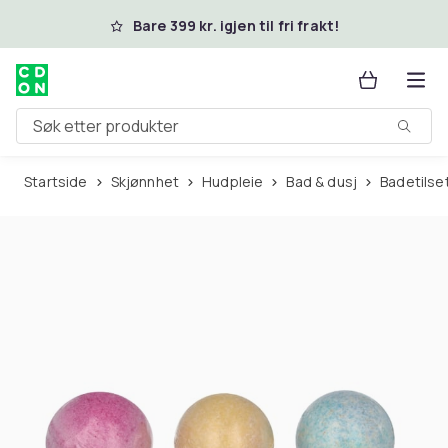
Hopp til hovedinnhold
Bare 399 kr. igjen til fri frakt!
Søk etter produkter
Startside
Skjønnhet
Hudpleie
Bad & dusj
Badetilse