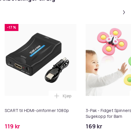
-17 %
Kjøp
Legg SCART til HDMI-omformer 1
SCART til HDMI-omformer 1080p
3-Pak - Fidget Spinne
Sugekopp for Barn
119 kr
169 kr