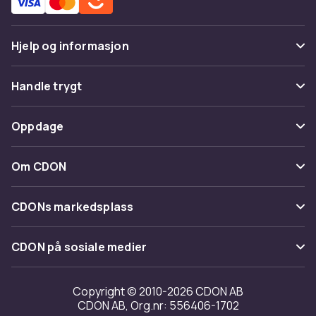
Hjelp og informasjon
Vanlige spørsmål
Handle trygt
Spor pakke
Betaling
Oppdage
Angre & returner her
Levering
Kategorier
Kontakt oss
Om CDON
Vilkår & policy
Varemerker
Om oss
Tilbakekallinger
CDONs markedsplass
Guider
Kundeanmeldelser
Merchant Help Center
CDON på sosiale medier
Jobbe på CDON
Investor relations
Copyright © 2010-2026 CDON AB
CDON AB, Org.nr: 556406-1702
Tilgjengelighet