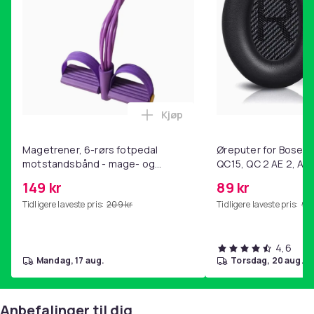
Kjøp
Legg Magetrener, 6-rørs fotp
Magetrener, 6-rørs fotpedal
Øreputer for Bose QC
motstandsbånd - mage- og
QC15, QC 2 AE 2, AE 
kjernetrening, yoga og
SoundTrue, SoundLin
149 kr
89 kr
hjemmegymnastikk Purple
Tidligere laveste pris:
209 kr
Tidligere laveste pris:
99 
4,6
mandag, 17 aug.
torsdag, 20 aug.
Anbefalinger til dig