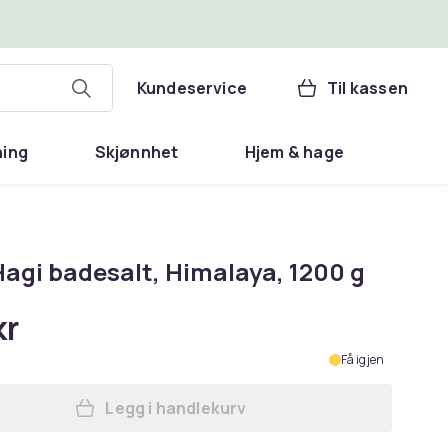
Kundeservice
Til kassen
ning
Skjønnhet
Hjem & hage
Hagi badesalt, Himalaya, 1200 g
kr
Få igjen
Legg i handlekurv
Legg Hagi Hagi badesalt, Himalaya, 