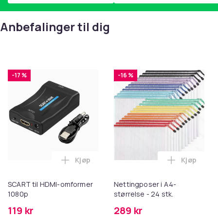
Anbefalinger til dig
-17 %
-16 %
Kjøp
Kjøp
Legg SCART til HDMI-omformer 1080p i 
Legg Netti
SCART til HDMI-omformer
Nettingposer i A4-
1080p
størrelse - 24 stk.
119 kr
289 kr