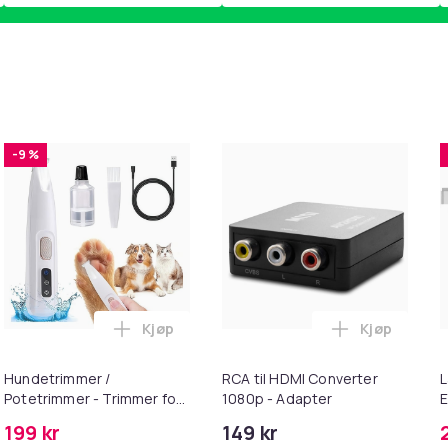
-9 %
Kjøp
Kjøp
handlekurven
ngposer i A4-størrelse - 24 stk. i handlekurven
Legg Hundetrimmer / Potetrimmer - Trimme
Legg RCA ti
Hundetrimmer /
RCA til HDMI Converter
L
Potetrimmer - Trimmer for
1080p - Adapter
E
Poter
M
199 kr
149 kr