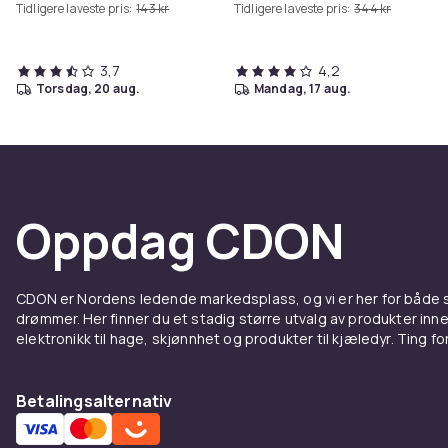
Tidligere laveste pris:
143 kr
Tidligere laveste pris:
344 kr
3,7
4,2
torsdag, 20 aug.
mandag, 17 aug.
Oppdag CDON
CDON er Nordens ledende markedsplass, og vi er her for både
drømmer. Her finner du et stadig større utvalg av produkter inne
elektronikk til hage, skjønnhet og produkter til kjæledyr. Ting for 
Betalingsalternativ