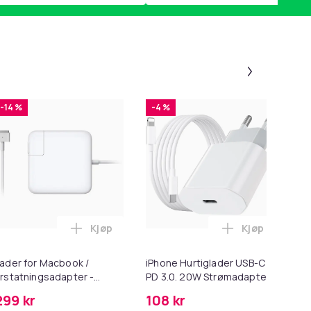
Panel 1 a
-14 %
-4 %
Kjøp
Kjøp
r for Poter i handlekurven
l HDMI Converter 1080p - Adapter i handlekurven
Legg Lader for Macbook / Erstatningsadapt
Legg iPhone H
To
ader for Macbook /
iPhone Hurtiglader USB-C
To
rstatningsadapter -
PD 3.0. 20W Strømadapter
- 
agSafe Gen 2 - 45W
+ Kabel
299 kr
108 kr
29