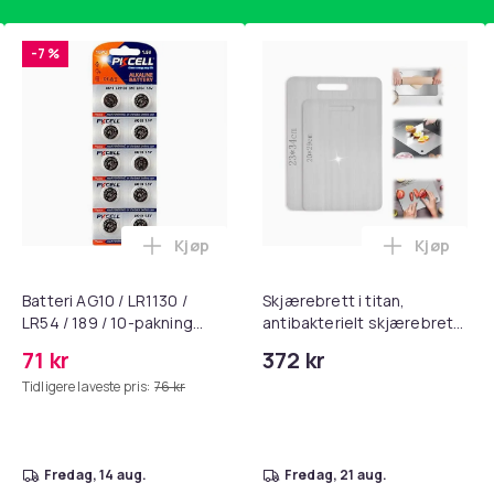
-7 %
Kjøp
Kjøp
standsbånd - mage- og kjernetrening, yoga og hjemmegymnast
puter for Bose QC35 I/II, QC25, QC15, QC 2 AE 2, AE 2i, AE 2w,
Legg Batteri AG10 / LR1130 / LR54 / 189 
Legg Skjær
Batteri AG10 / LR1130 /
Skjærebrett i titan,
LR54 / 189 / 10-pakning
antibakterielt skjærebrett,
PKcell
skjærebrett i rustfritt stål,
71 kr
372 kr
BPA-fri (2 stk.)
Tidligere laveste pris:
76 kr
fredag, 14 aug.
fredag, 21 aug.