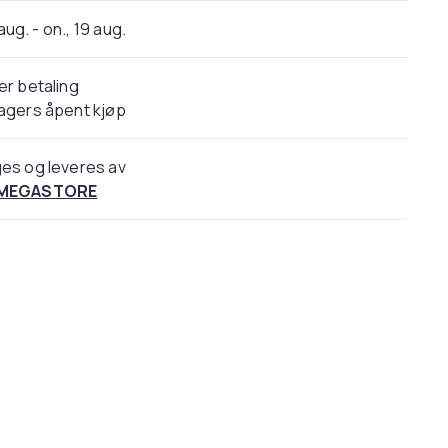
 aug. - on., 19 aug.
er betaling
agers åpent kjøp
es og leveres av
 MEGASTORE