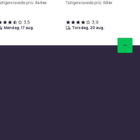
idligere laveste pris:
349 kr
Tidligere laveste pris:
113 kr
3,5
3,9
mandag, 17 aug.
torsdag, 20 aug.