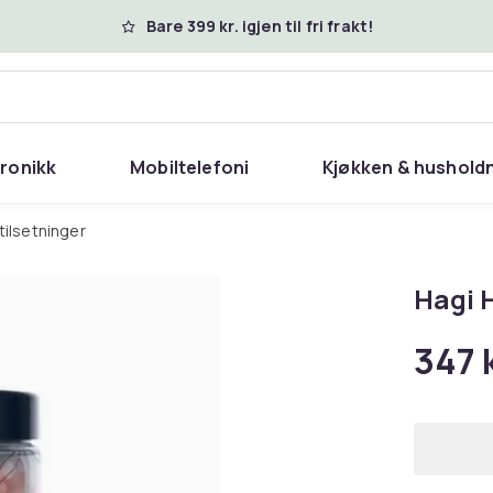
Bare 399 kr. igjen til fri frakt!
tronikk
Mobiltelefoni
Kjøkken & hushold
tilsetninger
Hagi 
347 