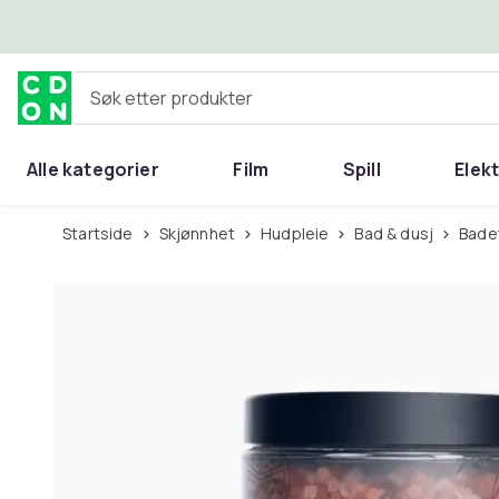
Hopp til hovedinnhold
Søk etter produkter
Alle kategorier
Film
Spill
Elek
Startside
Skjønnhet
Hudpleie
Bad & dusj
Bade