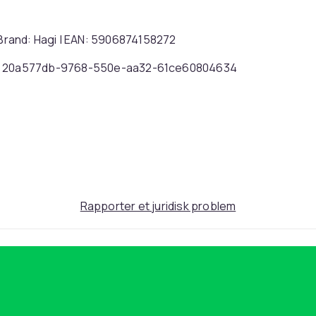
| Brand: Hagi | EAN: 5906874158272
20a577db-9768-550e-aa32-61ce60804634
Rapporter et juridisk problem