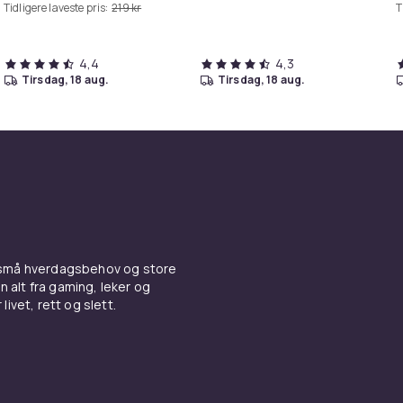
Tidligere laveste pris:
219 kr
T
4,4
4,3
tirsdag, 18 aug.
tirsdag, 18 aug.
 små hverdagsbehov og store
n alt fra gaming, leker og
livet, rett og slett.