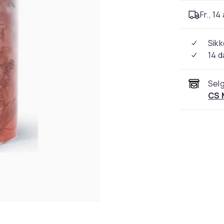
Fr., 14
Sikk
14 d
Selg
CS