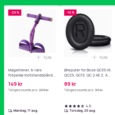
-29 %
-10 %
Kjøp
Kjøp
Legg Magetrener, 6-rørs fotpedal mot
Legg Øre
Magetrener, 6-rørs
Øreputer for Bose QC35 I/II,
fotpedal motstandsbånd -
QC25, QC15, QC 2 AE 2, AE
mage- og kjernetrening,
2i, AE 2w, SoundTrue,
149 kr
89 kr
yoga og
SoundLink Black
Tidligere laveste pris:
209 kr
Tidligere laveste pris:
99 kr
hjemmegymnastikk Purple
4,6
mandag, 17 aug.
torsdag, 20 aug.