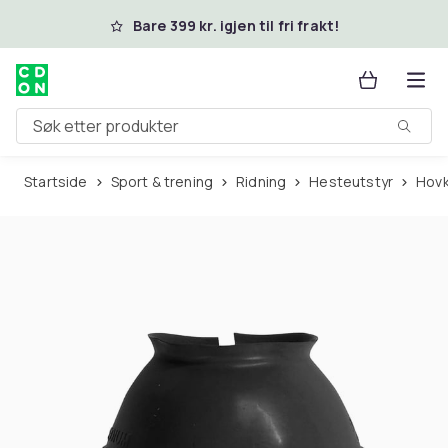
Hopp til hovedinnhold
Bare 399 kr. igjen til fri frakt!
Søk etter produkter
Startside
Sport & trening
Ridning
Hesteutstyr
Hov