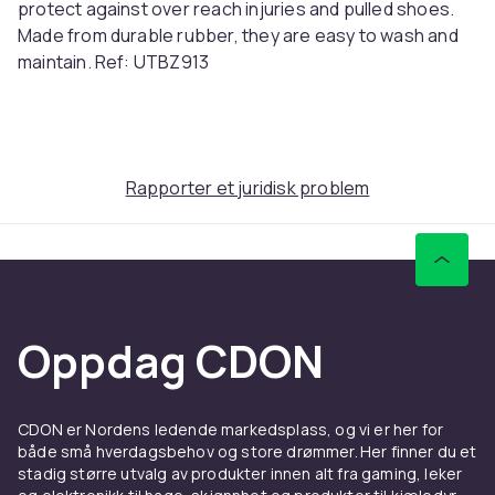
protect against over reach injuries and pulled shoes.
Made from durable rubber, they are easy to wash and
maintain. Ref: UTBZ913
Farge
Black
Størrelse
Rapporter et juridisk problem
S (EU)
Artikkel nr.
acd23cc2-eb33-4895-b1fb-f29133b661dc
Produktsikkerhetsinformasjon
Oppdag CDON
CDON er Nordens ledende markedsplass, og vi er her for
både små hverdagsbehov og store drømmer. Her finner du et
stadig større utvalg av produkter innen alt fra gaming, leker