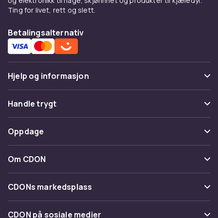
og elektronikk til hage, skjønnhet og produkter til kjæledyr.
Ting for livet, rett og slett.
Betalingsalternativ
Hjelp og informasjon
Vanlige spørsmål
Handle trygt
Spor pakke
Betaling
Oppdage
Angre & returner her
Levering
Kategorier
Kontakt oss
Om CDON
Vilkår & policy
Varemerker
Om oss
Tilbakekallinger
CDONs markedsplass
Guider
Kundeanmeldelser
Merchant Help Center
CDON på sosiale medier