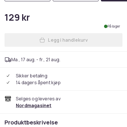
129 kr
På lager
Legg i handlekurv
Legg Hundegenser - Genser t
Ma., 17 aug. - fr., 21 aug.
Sikker betaling
14 dagers åpent kjøp
Selges og leveres av
Nordmagasinet
Produktbeskrivelse