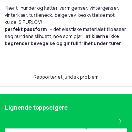
Klær til hunder og katter, varm genser, vintergenser,
vinterklær, turtleneck, beige vev, beskyttelse mot
kulde, S PURLOV!
perfekt passform
– det elastiske materialet tilpasser
seg hundens silhuett, noe som gjør
at klærne ikke
begrenser bevegelse og gir full frihet under turer
:
de passer
hunder: Yorkshire Terrier, Malteser, Shih
Tzu, Miniatyrpinscher, Chihuahua, Papillon, Mops (ung),
Jack Russell Terrier (mindre) og katter: mellomstore
europeiske katter, siamesiske katter, burmesiske
Rapporter et juridisk problem
katter, russisk blå katt, abyssiner
mykt og behagelig
– det fine strikkede stoffet
klemmer kjæledyrets kropp uten å forårsake irritasjon
eller gnagsår,
materialet er lett og fleksibelt, så
Lignende toppselgere
hunden eller katten din vil bære klærne med glede
– uten ubehag og stress
Pa
beskyttelse mot kulde
– tykk, strikket genser
varmer effektivt på kalde dager, perfekt for høst-