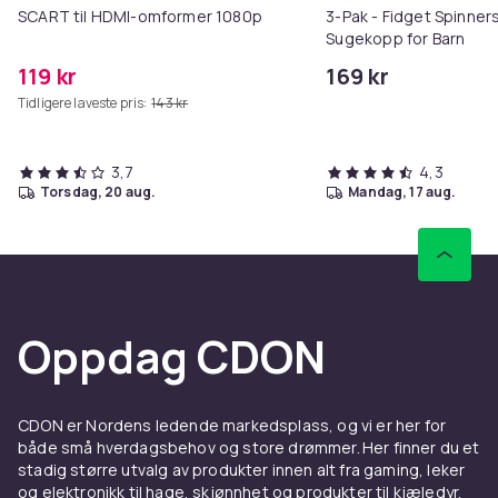
SCART til HDMI-omformer 1080p
3-Pak - Fidget Spinne
Sugekopp for Barn
119 kr
169 kr
Tidligere laveste pris:
143 kr
3,7
4,3
torsdag, 20 aug.
mandag, 17 aug.
Oppdag CDON
CDON er Nordens ledende markedsplass, og vi er her for
både små hverdagsbehov og store drømmer. Her finner du et
stadig større utvalg av produkter innen alt fra gaming, leker
og elektronikk til hage, skjønnhet og produkter til kjæledyr.