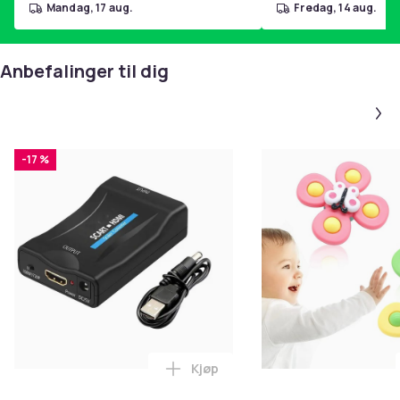
merke: PURLOV
mandag, 17 aug.
fredag, 14 aug.
farge: beige
materiale: akrylfiber
Anbefalinger til dig
Inkludert i settet:
klær
emballasje
-17 %
Farge
S (Beige)
Vekt, gram
55
Artikkel nr.
1b8b9c0c-b952-5507-b48c-887c55b7a3ff
Produktsikkerhetsinformasjon
Kjøp
Legg SCART til HDMI-omformer 1