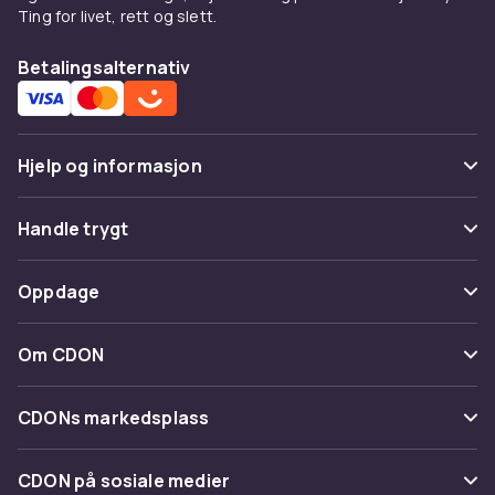
Ting for livet, rett og slett.
Betalingsalternativ
Hjelp og informasjon
Vanlige spørsmål
Handle trygt
Spor pakke
Betaling
Oppdage
Angre & returner her
Levering
Kategorier
Kontakt oss
Om CDON
Vilkår & policy
Varemerker
Om oss
Tilbakekallinger
CDONs markedsplass
Guider
Kundeanmeldelser
Merchant Help Center
CDON på sosiale medier