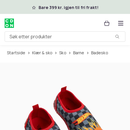
Hopp til hovedinnhold
Bare 399 kr. igjen til fri frakt!
Søk etter produkter
Startside
Klær & sko
Sko
Barne
Badesko