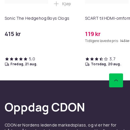
Kjøp
Legg Sonic The Hedgehog Boys C
Sonic The Hedgehog Boys Clogs
SCART til HDMI-omfor
415 kr
119 kr
Tidligere laveste pris:
143 kr
5,0
3,7
fredag, 21 aug.
torsdag, 20 aug.
Oppdag CDON
CDON er Nordens ledende markedsplass, og vi er her for