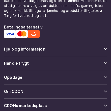
både små hverdagsbehov og store drømmer. Her finner du et
stadig større utvalg av produkter innen alt fra gaming, leker
og elektronikk til hage, skjønnhet og produkter til kjæledyr.
Ting for livet, rett og slett.
Betalingsalternativ
Hjelp og informasjon
Vanlige spørsmål
Handle trygt
Spor pakke
Betaling
Oppdage
Angre & returner her
Levering
Kategorier
Kontakt oss
Om CDON
Vilkår & policy
Varemerker
Om oss
Tilbakekallinger
CDONs markedsplass
Guider