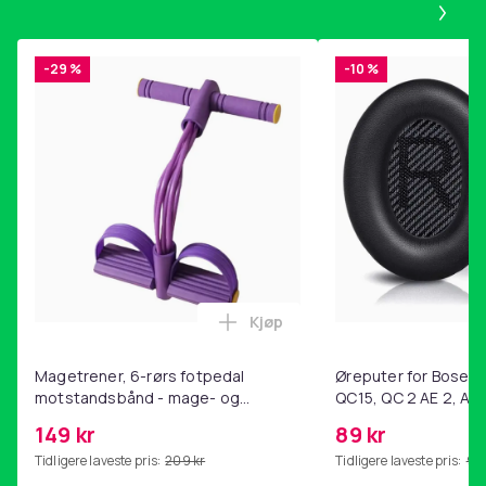
-29 %
-10 %
Kjøp
Legg Magetrener, 6-rørs fotp
Magetrener, 6-rørs fotpedal
Øreputer for Bose QC
motstandsbånd - mage- og
QC15, QC 2 AE 2, AE 
kjernetrening, yoga og
SoundTrue, SoundLin
149 kr
89 kr
hjemmegymnastikk Purple
Tidligere laveste pris:
209 kr
Tidligere laveste pris:
99 