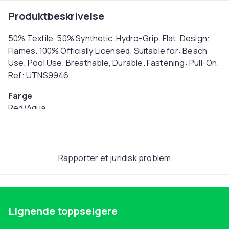
Produktbeskrivelse
50% Textile, 50% Synthetic. Hydro-Grip. Flat. Design:
Flames. 100% Officially Licensed. Suitable for: Beach
Use, Pool Use. Breathable, Durable. Fastening: Pull-On.
Ref: UTNS9946
Farge
Red/Aqua
Størrelse
31 EU (EU)
Artikkel nr.
Rapporter et juridisk problem
219cae3e-9d2a-4d7d-8b22-fcf639b687ea
Produktsikkerhetsinformasjon
Lignende toppselgere
Pa