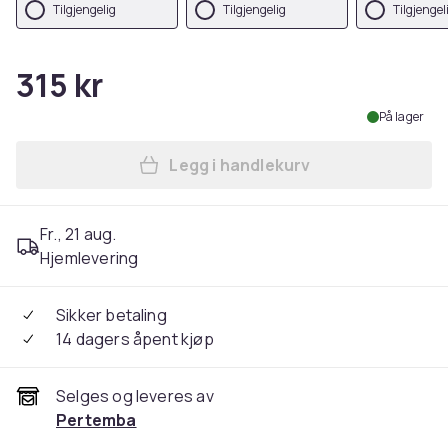
Tilgjengelig
Tilgjengelig
Tilgjengel
315 kr
På lager
Legg i handlekurv
Legg Hot Wheels Boys Flam
Fr., 21 aug.
Hjemlevering
Sikker betaling
14 dagers åpent kjøp
Selges og leveres av
Pertemba