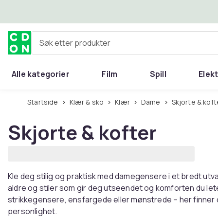
Hopp til hovedinnhold
Søk etter produkter
Alle kategorier
Film
Spill
Elek
Startside
Klær & sko
Klær
Dame
Skjorte & koft
Skjorte & kofter
Kle deg stilig og praktisk med damegensere i et bredt utvalg
aldre og stiler som gir deg utseendet og komforten du let
strikkegensere, ensfargede eller mønstrede – her finner d
personlighet.