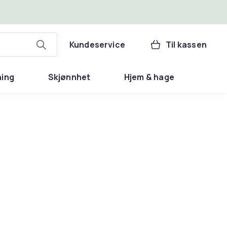
Kundeservice
Til kassen
ning
Skjønnhet
Hjem & hage