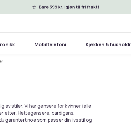
Bare 399 kr. igjen til fri frakt!
tronikk
Mobiltelefoni
Kjøkken & hushold
er
 av stiler. Vi har gensere for kvinner i alle
er etter. Hettegensere, cardigans,
u garantert noe som passer din livsstil og