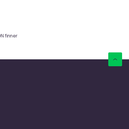
N finner
r. Rask
ensere
ler