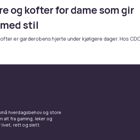
e og kofter for dame som gir
med stil
ofter er garderobens hjerte under kjøligere dager. Hos CDO
ttegensere og collegegensere til strikkede gensere og kofte
ensere og collegegensere
 med hette er det ultimate koseplagget. Croppede hetteg
midjebukser. Collegegensere gir renere look.
 og kofter
 små hverdagsbehov og store
n alt fra gaming, leker og
sere i merinoull gir oppkledd komfort. Kofter med glidelås el
livet, rett og slett.
aktiske lag. Oversized strikk gir omboet look.