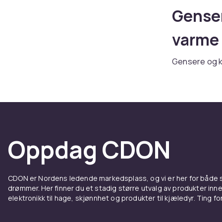
Genser
varme 
Gensere og k
du alt fra he
levering.
Hetteg
Hettegensere
Oppdag CDON
passer høye 
Strikk
CDON er Nordens ledende markedsplass, og vi er her for både
drømmer. Her finner du et stadig større utvalg av produkter inne
Strikkede gen
elektronikk til hage, skjønnhet og produkter til kjæledyr. Ting for 
knapper er pr