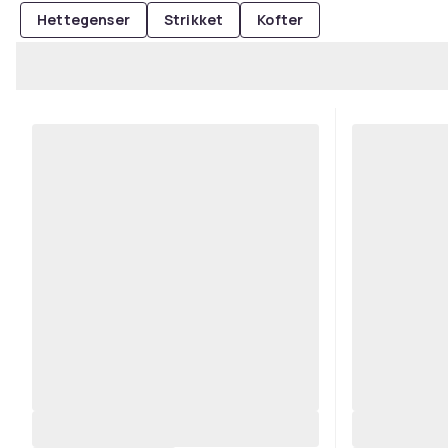
Hettegenser
Strikket
Kofter