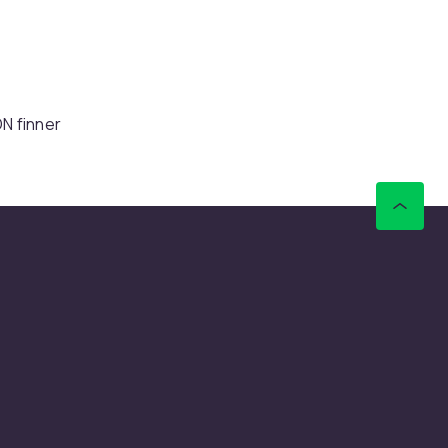
N finner
r. Rask
ensere
ler