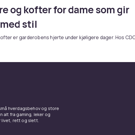
e og kofter for dame som gir
med stil
ofter er garderobens hjerte under kjøligere dager. Hos CDO
ttegensere og collegegensere til strikkede gensere og kofte
ensere og collegegensere
 med hette er det ultimate koseplagget. Croppede hetteg
midjebukser. Collegegensere gir renere look.
 og kofter
 små hverdagsbehov og store
n alt fra gaming, leker og
sere i merinoull gir oppkledd komfort. Kofter med glidelås el
livet, rett og slett.
aktiske lag. Oversized strikk gir omboet look.