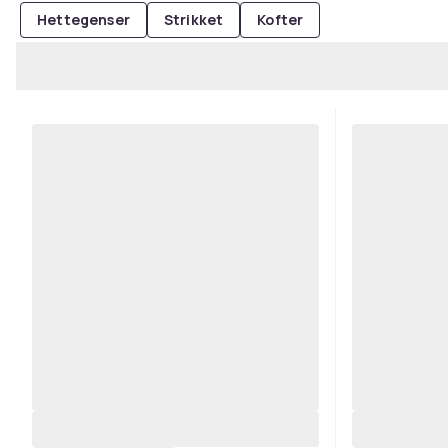
Hettegenser
Strikket
Kofter