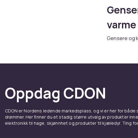
Genser
varme 
Gensere og k
du alt fra he
levering.
Hetteg
Hettegensere
Oppdag CDON
passer høye 
Strikk
CDON er Nordens ledende markedsplass, og vi er her for både
drømmer. Her finner du et stadig større utvalg av produkter inne
Strikkede gen
elektronikk til hage, skjønnhet og produkter til kjæledyr. Ting for 
knapper er pr