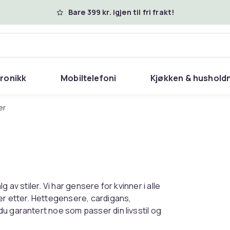
Bare 399 kr. igjen til fri frakt!
tronikk
Mobiltelefoni
Kjøkken & hushold
er
 av stiler. Vi har gensere for kvinner i alle
er etter. Hettegensere, cardigans,
u garantert noe som passer din livsstil og