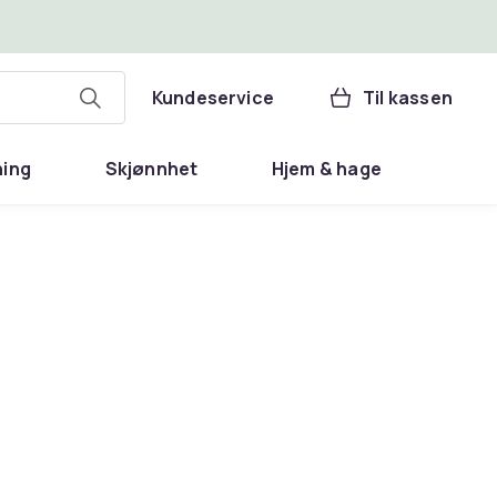
Kundeservice
Til kassen
ning
Skjønnhet
Hjem & hage