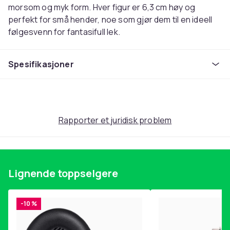
morsom og myk form. Hver figur er 6,3 cm høy og
perfekt for små hender, noe som gjør dem til en ideell
følgesvenn for fantasifull lek.
Til tross for sin lille størrelse er disse Marvel Minis-
figurene fulle av action! Hver helt kan strekke ut sine
Spesifikasjoner
unike kropper opptil fire ganger sin opprinnelige
størrelse. Enten du strekker Spider-Man tvers over
rommet eller vikler Venom rundt The Lizard, går disse
figurene alltid tilbake til sin opprinnelige form, klare for
neste episke kamp.
Rapporter et juridisk problem
Samlingen inneholder åtte nye Super Stretchy Mini-
figurer som du kan samle på, inkludert:
Spider-Man
Røde Hulk
Lignende toppselgere
The Lizard
Green Goblin
-10 %
Venom
Miles Morales