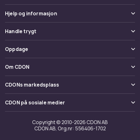
Hjelp og informasjon
Vanlige spørsmål
Handle trygt
Spor pakke
Betaling
Oppdage
Angre & returner her
Levering
Kategorier
Kontakt oss
Om CDON
Vilkår & policy
Varemerker
Om oss
Tilbakekallinger
CDONs markedsplass
Guider
Kundeanmeldelser
Merchant Help Center
CDON på sosiale medier
Jobbe på CDON
Investor relations
Copyright © 2010-2026 CDON AB
CDON AB, Org.nr: 556406-1702
Tilgjengelighet