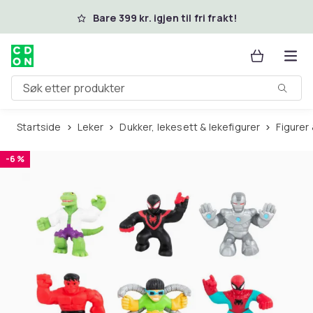
Hopp til hovedinnhold
Bare 399 kr. igjen til fri frakt!
Søk etter produkter
Startside
Leker
Dukker, lekesett & lekefigurer
Figurer
-6 %