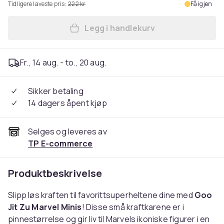
Tidligere laveste pris:
222 kr
Få igjen
Legg i handlekurv
Legg Goo Jit Zu Marvel Mini
Fr., 14 aug. - to., 20 aug.
Sikker betaling
14 dagers åpent kjøp
Selges og leveres av
TP E-commerce
Produktbeskrivelse
Slipp løs kraften til favorittsuperheltene dine med
Goo
Jit Zu Marvel Minis
! Disse små kraftkarene er i
pinnestørrelse og gir liv til Marvels ikoniske figurer i en