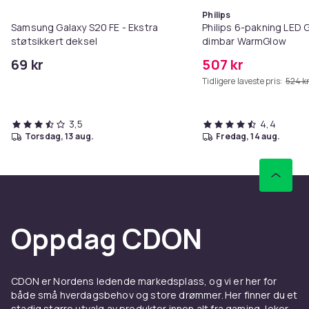
Philips
Samsung Galaxy S20 FE - Ekstra
Philips 6-pakning LED
støtsikkert deksel
dimbar WarmGlow
69 kr
507 kr
Tidligere laveste pris:
524 k
3,5
4,4
torsdag, 13 aug.
fredag, 14 aug.
Oppdag CDON
CDON er Nordens ledende markedsplass, og vi er her for
både små hverdagsbehov og store drømmer. Her finner du et
stadig større utvalg av produkter innen alt fra gaming, leker