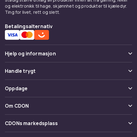
og elektronikk til hage, skjønnhet og produkter til kjæledyr.
Ting for livet, rett og slett.
Betalingsalternativ
Hjelp og informasjon
Vanlige spørsmål
Handle trygt
Spor pakke
Betaling
Oppdage
Angre & returner her
Levering
Kategorier
Kontakt oss
Om CDON
Vilkår & policy
Varemerker
Om oss
Tilbakekallinger
CDONs markedsplass
Guider
Kundeanmeldelser