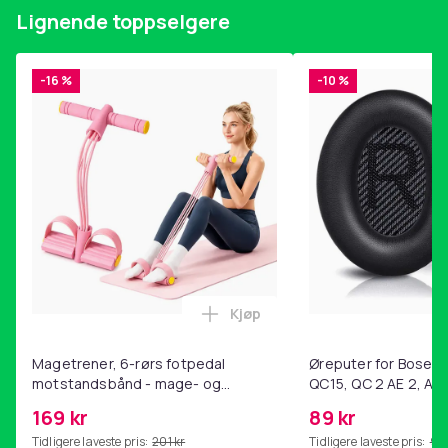
Vekt
Lignende toppselgere
63
Artikkel nr.
0152ace1-3905-4f65-a3de-5150cbd0503d
-16 %
-10 %
Produktsikkerhetsinformasjon
Kjøp
Legg Magetrener, 6-rørs fotp
Magetrener, 6-rørs fotpedal
Øreputer for Bose QC
motstandsbånd - mage- og
QC15, QC 2 AE 2, AE 
kjernetrening, yoga og
SoundTrue, SoundLin
169 kr
89 kr
hjemmegymnastikk Pink
Tidligere laveste pris:
201 kr
Tidligere laveste pris:
99 