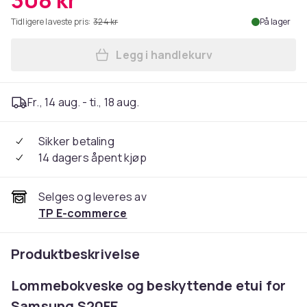
308 kr
Tidligere laveste pris:
324 kr
På lager
Legg i handlekurv
Legg Gear Lommebokdeksel 
Fr., 14 aug. - ti., 18 aug.
Sikker betaling
14 dagers åpent kjøp
Selges og leveres av
TP E-commerce
Produktbeskrivelse
Lommebokveske og beskyttende etui for
Samsung S20FE