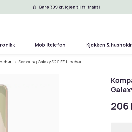
Bare 399 kr. igjen til fri frakt!
tronikk
Mobiltelefoni
Kjøkken & hushold
lbehør
Samsung Galaxy S20 FE tilbehør
Kompa
Galax
206 