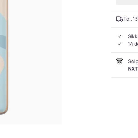
To., 13
Sikk
14 d
Selg
NXT