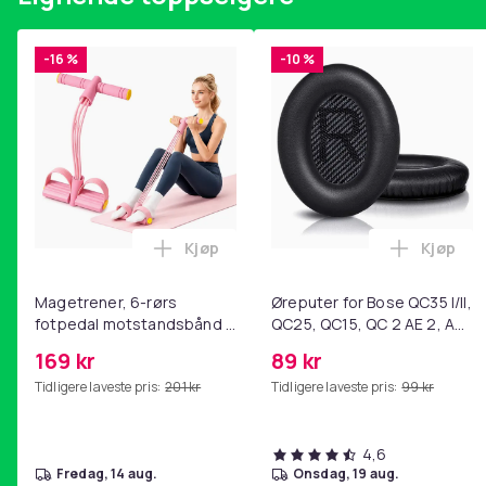
installering, festes på telefonen på noen sekunder.
Dekseltype
-16 %
-10 %
Artikkel nr.
Produktsikkerhetsinformasjon
Kjøp
Kjøp
Legg Magetrener, 6-rørs fotpedal mot
Legg Øre
Magetrener, 6-rørs
Øreputer for Bose QC35 I/II,
fotpedal motstandsbånd -
QC25, QC15, QC 2 AE 2, AE
mage- og kjernetrening,
2i, AE 2w, SoundTrue,
169 kr
89 kr
yoga og
SoundLink Black
Tidligere laveste pris:
201 kr
Tidligere laveste pris:
99 kr
hjemmegymnastikk Pink
4,6
fredag, 14 aug.
onsdag, 19 aug.