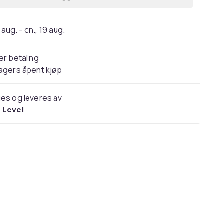
Legg Kompatibelt Mobildeksel til S
 aug. - on., 19 aug.
er betaling
agers åpent kjøp
es og leveres av
 Level