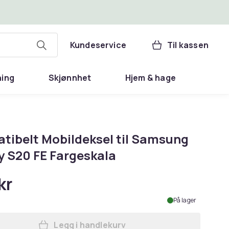
Kundeservice
Til kassen
ning
Skjønnhet
Hjem & hage
tibelt Mobildeksel til Samsung
y S20 FE Fargeskala
kr
På lager
Legg i handlekurv