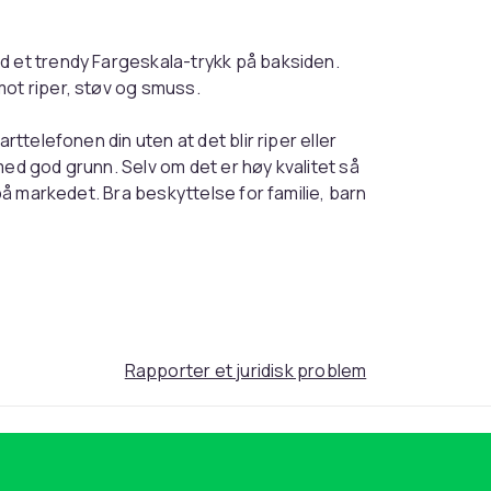
d et trendy Fargeskala-trykk på baksiden.
mot riper, støv og smuss.
rttelefonen din uten at det blir riper eller
med god grunn. Selv om det er høy kvalitet så
 på markedet. Bra beskyttelse for familie, barn
valgt Fargeskala-design som er utviklet av
 og støtter trådløs lading.
nen din fra riper og slitasje på beste måte.
 volumknapper og hjørner, noe som gir
Rapporter et juridisk problem
ta och skydda din telefon från repor och
n som er både luksuriøs og elegant
 også utstyrt med romslige tilkoblingsporter.
tilgang til alle viktige funksjoner. Enkel