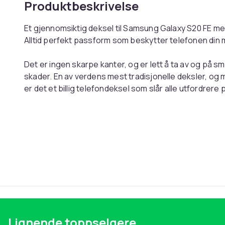
Produktbeskrivelse
Et gjennomsiktig deksel til Samsung Galaxy S20 FE me
Alltid perfekt passform som beskytter telefonen din 
Det er ingen skarpe kanter, og er lett å ta av og på sma
skader. En av verdens mest tradisjonelle deksler, og 
er det et billig telefondeksel som slår alle utfordrere
og venner. Passer til Samsung Galaxy S20 FE. Nøye ut
oss på stedet, og er kvalitetssikret.
-Mobildekselet er designet for Samsung Galaxy S20 FE
-Mobildekselet er laget for å dekke og beskytte telefo
Dekselet former seg etter hele mobiltelefonen, også
telefonen din full beskyttelse. utformat för att omslu
slitage på bästa sätt.
-Vårt Fargeskala-deksel har en lett fargekombinasjo
-Dekslene våre fungerer med trådløs lading, og det er
Lignende toppselgere
-Perfekt passform for Samsung Galaxy S20 FE med enkel 