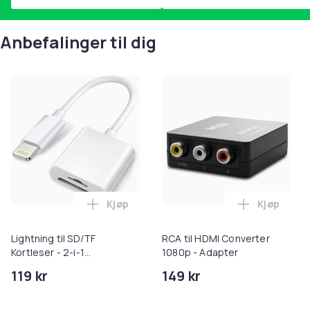
Anbefalinger til dig
Kjøp
Kjøp
Legg Lightning til SD/TF Kortleser - 2-i-
Legg RCA t
Lightning til SD/TF
RCA til HDMI Converter
Kortleser - 2-i-1
1080p - Adapter
Minnekortadapter til
119 kr
149 kr
iPhone/iPad