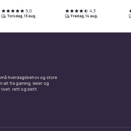
5,0
4,3
torsdag, 13 aug.
fredag, 14 aug.
 små hverdagsbehov og store
n alt fra gaming, leker og
livet, rett og slett.