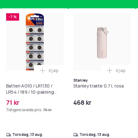
Mobildeksel
-7 %
f8a2c254-39ee-43a3-b4bd-9a22f2b7d420
Kjøp
Kjøp
standsbånd - mage- og kjernetrening, yoga og hjemmegymnast
puter for Bose QC35 I/II, QC25, QC15, QC 2 AE 2, AE 2i, AE 2w,
Legg Batteri AG10 / LR1130 / LR54 / 189 
Legg Stanl
Stanley
Batteri AG10 / LR1130 /
Stanley trakte 0,7 l, rosa
LR54 / 189 / 10-pakning
PKcell
71 kr
468 kr
Tidligere laveste pris:
76 kr
torsdag, 13 aug.
torsdag, 13 aug.