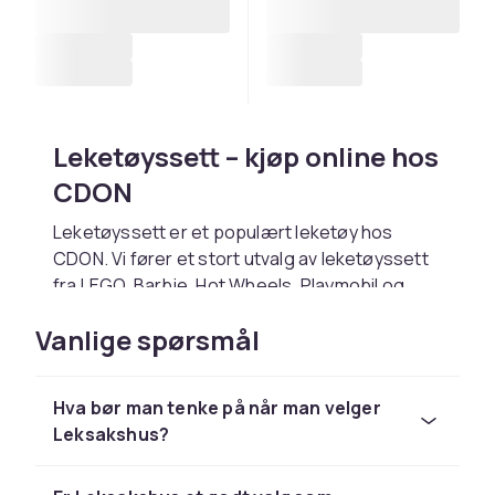
Leketøyssett – kjøp online hos
CDON
Leketøyssett er et populært leketøy hos
CDON. Vi fører et stort utvalg av leketøyssett
fra LEGO, Barbie, Hot Wheels, Playmobil og
Schleich til konkurransedyktige priser.
Vanlige spørsmål
Velg leketøyssett basert på barnets alder og
interesser. Hos CDON handler du trygt med
rask levering og enkel retur.
Hva bør man tenke på når man velger
Leksakshus?
Utforsk hele lekesortimentet hos CDON.
Hos CDON finner du leketøyssett fra LEGO,