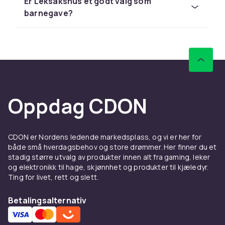
Barbie og Schleich til konkurransedyktige
Er Leksakshus et godt valg som
priser med rask levering og enkel retur.
barnegave?
Sammenlign produkter og les
kundeanmeldelser for å finne beste leketøy. Vi
har et stort sortiment til alle budsjetter.
Hos CDON finner du leketøyssett fra LEGO,
Barbie og Schleich til konkurransedyktige
priser med rask levering og enkel retur.
Oppdag CDON
Sammenlign produkter og les
kundeanmeldelser for å finne beste leketøy. Vi
har et stort sortiment til alle budsjetter.
CDON er Nordens ledende markedsplass, og vi er her for
både små hverdagsbehov og store drømmer. Her finner du et
Hos CDON finner du leketøyssett fra LEGO,
stadig større utvalg av produkter innen alt fra gaming, leker
Barbie og Schleich til konkurransedyktige
og elektronikk til hage, skjønnhet og produkter til kjæledyr.
priser med rask levering og enkel retur.
Ting for livet, rett og slett.
Sammenlign produkter og les
Betalingsalternativ
kundeanmeldelser for å finne beste leketøy. Vi
har et stort sortiment til alle budsjetter.