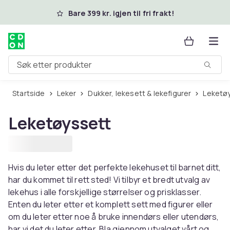
Hopp til hovedinnhold
Bare 399 kr. igjen til fri frakt!
Søk etter produkter
Startside
Leker
Dukker, lekesett & lekefigurer
Leketø
Leketøyssett
Hvis du leter etter det perfekte lekehuset til barnet ditt,
har du kommet til rett sted! Vi tilbyr et bredt utvalg av
lekehus i alle forskjellige størrelser og prisklasser.
Enten du leter etter et komplett sett med figurer eller
om du leter etter noe å bruke innendørs eller utendørs,
har vi det du leter etter. Bla gjennom utvalget vårt og