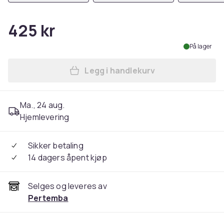
425 kr
På lager
Legg i handlekurv
Legg Divaz Womens/Ladies 
Ma., 24 aug.
Hjemlevering
Sikker betaling
14 dagers åpent kjøp
Selges og leveres av
Pertemba