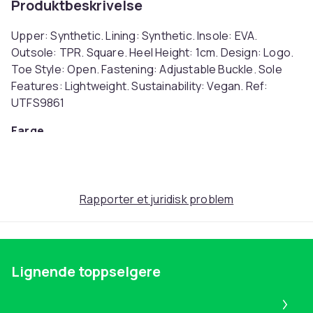
Produktbeskrivelse
Upper: Synthetic. Lining: Synthetic. Insole: EVA.
Outsole: TPR. Square. Heel Height: 1cm. Design: Logo.
Toe Style: Open. Fastening: Adjustable Buckle. Sole
Features: Lightweight. Sustainability: Vegan. Ref:
UTFS9861
Farge
Black
Størrelse
39,5 EU (EU)
Rapporter et juridisk problem
Artikkel nr.
ee6d69e1-02b8-434a-baa9-150df492cb0f
Produktsikkerhetsinformasjon
Lignende toppselgere
Pa