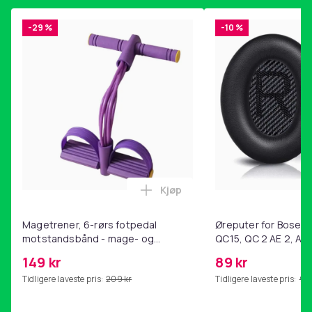
-29 %
-10 %
Kjøp
Legg Magetrener, 6-rørs fotp
Magetrener, 6-rørs fotpedal
Øreputer for Bose QC
motstandsbånd - mage- og
QC15, QC 2 AE 2, AE 
kjernetrening, yoga og
SoundTrue, SoundLin
149 kr
89 kr
hjemmegymnastikk Purple
Tidligere laveste pris:
209 kr
Tidligere laveste pris:
99 