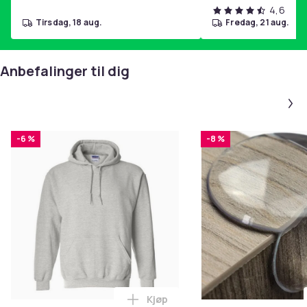
4,6
tirsdag, 18 aug.
fredag, 21 aug.
Anbefalinger til dig
-6 %
-8 %
Kjøp
Legg Gildan Heavy Blend Adult U