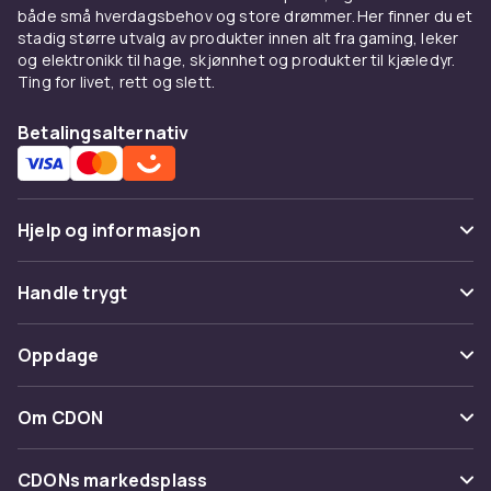
både små hverdagsbehov og store drømmer. Her finner du et
stadig større utvalg av produkter innen alt fra gaming, leker
og elektronikk til hage, skjønnhet og produkter til kjæledyr.
Ting for livet, rett og slett.
Betalingsalternativ
Hjelp og informasjon
Vanlige spørsmål
Handle trygt
Spor pakke
Betaling
Oppdage
Angre & returner her
Levering
Kategorier
Kontakt oss
Om CDON
Vilkår & policy
Varemerker
Om oss
Tilbakekallinger
CDONs markedsplass