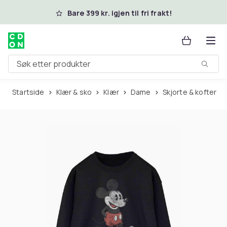
Hopp til hovedinnhold
Bare 399 kr. igjen til fri frakt!
Søk etter produkter
Startside
Klær & sko
Klær
Dame
Skjorte & kofter