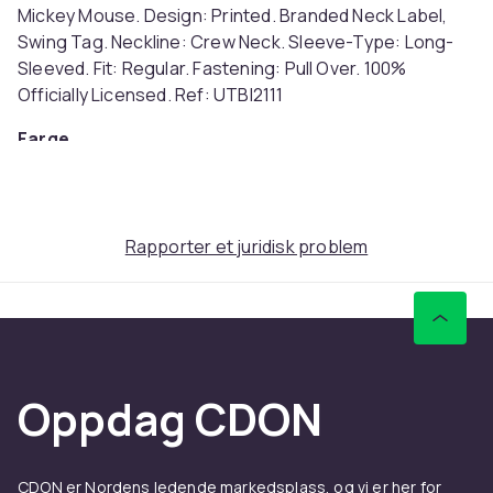
Mickey Mouse. Design: Printed. Branded Neck Label,
Swing Tag. Neckline: Crew Neck. Sleeve-Type: Long-
Sleeved. Fit: Regular. Fastening: Pull Over. 100%
Officially Licensed. Ref: UTBI2111
Farge
Black
Størrelse
XL (EU)
Rapporter et juridisk problem
Artikkel nr.
9d158880-78d9-43ec-896d-c1f2641a5b64
Produktsikkerhetsinformasjon
Oppdag CDON
CDON er Nordens ledende markedsplass, og vi er her for