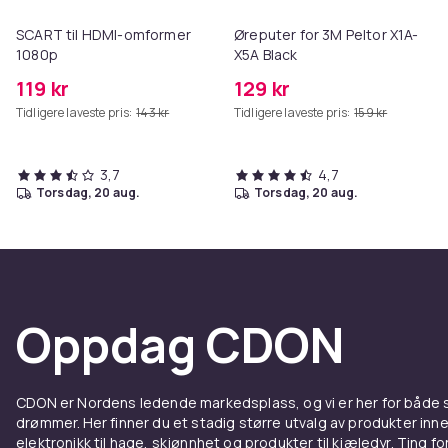
SCART til HDMI-omformer
Øreputer for 3M Peltor X1A-
1080p
X5A Black
119 kr
129 kr
Tidligere laveste pris:
143 kr
Tidligere laveste pris:
159 kr
3,7
4,7
torsdag, 20 aug.
torsdag, 20 aug.
Oppdag CDON
CDON er Nordens ledende markedsplass, og vi er her for både
drømmer. Her finner du et stadig større utvalg av produkter inne
elektronikk til hage, skjønnhet og produkter til kjæledyr. Ting for 