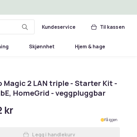
Kundeservice
Til kassen
ning
Skjønnhet
Hjem & hage
 Magic 2 LAN triple - Starter Kit -
GbE, HomeGrid - veggpluggbar
 kr
Få igjen
Legg i handlekurv