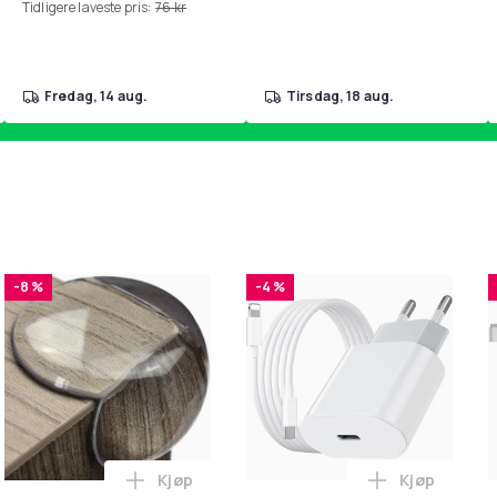
Tidligere laveste pris:
76 kr
fredag, 14 aug.
tirsdag, 18 aug.
-8 %
-4 %
Kjøp
Kjøp
handlekurven
ter for 3M Peltor X1A-X5A Black i handlekurven
Legg 10x Premium hjørnebeskyttelse og ka
Legg iPhone