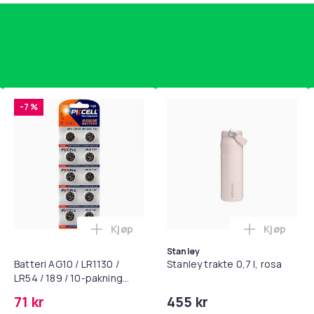
-7 %
Kjøp
Kjøp
standsbånd - mage- og kjernetrening, yoga og hjemmegymnast
puter for Bose QC35 I/II, QC25, QC15, QC 2 AE 2, AE 2i, AE 2w,
Legg Batteri AG10 / LR1130 / LR54 / 189 
Legg Stanl
Stanley
Batteri AG10 / LR1130 /
Stanley trakte 0,7 l, rosa
LR54 / 189 / 10-pakning
PKcell
71 kr
455 kr