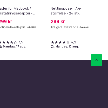
ader for Macbook /
Nettingposer i A4-
As
rstatningsadapter -
størrelse - 24 stk.
pr
agSafe Gen 2 - 45W
Sta
299 kr
289 kr
27
US
idligere laveste pris:
349 kr
Tidligere laveste pris:
344 kr
Tid
3,5
4,2
mandag, 17 aug.
mandag, 17 aug.