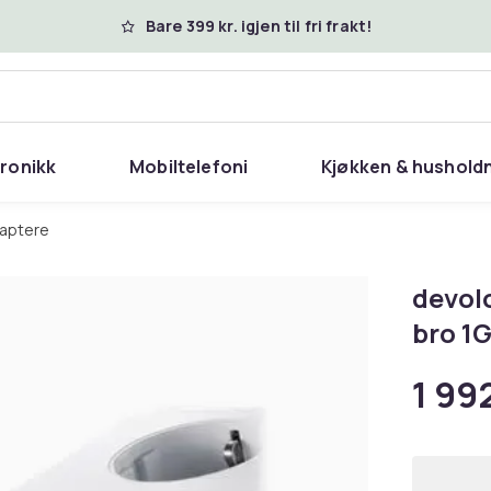
Bare 399 kr. igjen til fri frakt!
tronikk
Mobiltelefoni
Kjøkken & hushold
daptere
devolo
bro 1
1 992