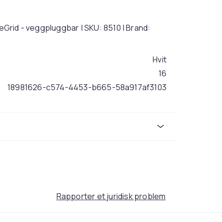
meGrid - veggpluggbar | SKU: 8510 | Brand:
Hvit
16
18981626-c574-4453-b665-58a917af3103
Rapporter et juridisk problem