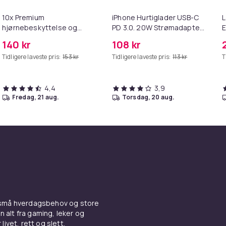
10x Premium
iPhone Hurtiglader USB-C
L
hjørnebeskyttelse og
PD 3.0. 20W Strømadapter
E
kantbeskyttelse for barn
+ Kabel
M
140 kr
108 kr
Tidligere laveste pris:
153 kr
Tidligere laveste pris:
113 kr
T
4,4
3,9
fredag, 21 aug.
torsdag, 20 aug.
 små hverdagsbehov og store
n alt fra gaming, leker og
livet, rett og slett.