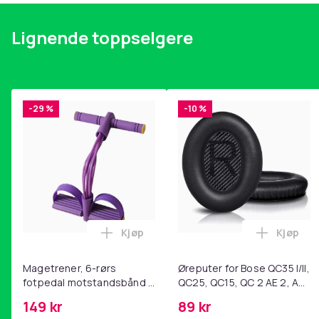
Lignende toppselgere
-29 %
-10 %
Kjøp
Kjøp
Legg Magetrener, 6-rørs fotpedal mot
Legg Øre
Magetrener, 6-rørs
Øreputer for Bose QC35 I/II,
fotpedal motstandsbånd -
QC25, QC15, QC 2 AE 2, AE
mage- og kjernetrening,
2i, AE 2w, SoundTrue,
149 kr
89 kr
yoga og
SoundLink Black