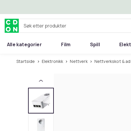
Hopp til hovedinnhold
Søk etter produkter
Alle kategorier
Film
Spill
Elek
Startside
Elektronikk
Nettverk
Nettverkskot & a