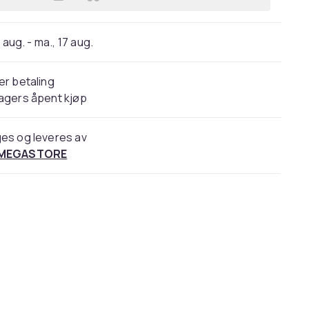
Legg devolo Magic 2 LAN triple - St
 aug. - ma., 17 aug.
er betaling
agers åpent kjøp
es og leveres av
 MEGASTORE