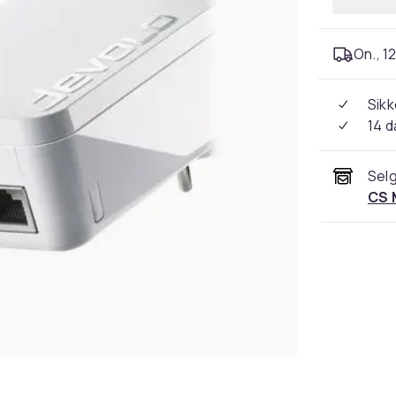
On., 12
Sikk
14 d
Selg
CS