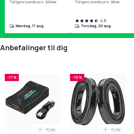
Tidligere laveste pris:
209 kr
Tidligere laveste pris:
99 kr
hjemmegymnastikk Purple
4,6
mandag, 17 aug.
torsdag, 20 aug.
Anbefalinger til dig
-17 %
-19 %
Kjøp
Kjøp
Legg SCART til HDMI-omformer 1080p i 
Legg Ørepu