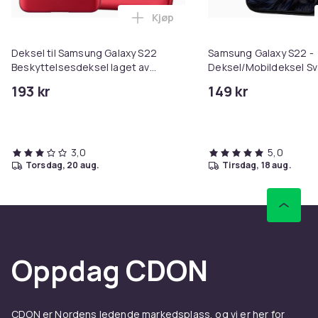
Kjøp
Farge
Legg Deksel til Samsung Galaxy S
METALLISK SØLV
Deksel til Samsung Galaxy S22
Samsung Galaxy S22 -
Artikkel nr.
Beskyttelsesdeksel laget av
Deksel/Mobildeksel Sv
17cb97bf-9d8b-42b0-ad1c-605586080933
fleksibelt TPU-silikon
193 kr
149 kr
Produktsikkerhetsinformasjon
3,0
5,0
torsdag, 20 aug.
tirsdag, 18 aug.
Oppdag CDON
CDON er Nordens ledende markedsplass, og vi er her for