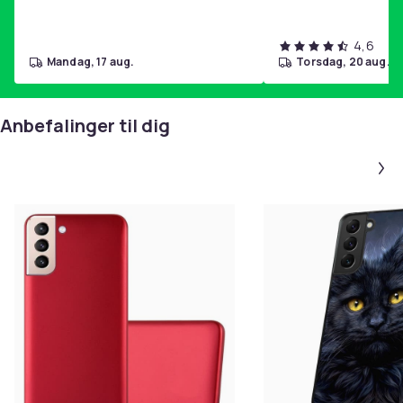
telefonen. TPU-innholdet forhindrer dessuten
unødvendig vedheft av støv og lo, for eksempel fra lo
4,6
på klærne.
mandag, 17 aug.
torsdag, 20 aug.
+ sjenerende gummilukt er ikke til stede
+ bedre og mer tettsittende deksel enn med ren silikon
Anbefalinger til dig
+ beskyttelsesdekselet sitter veldig godt og er
sklisikkert i hånden
+ Alle porter er lett og fritt tilgjengelige
Produktegenskaper/funksjoner:
+ eksklusivt design i ekstraordinære farger
+ matt utseende
+ utskjæring for kamera og porter
+ betjeningskomforten er ikke begrenset!
+ passer svært godt og er form- og belastningsstabilt
Moderne etui Beskyttelsesdeksel laget av sklisikker
TPU + silikon