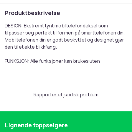
Produktbeskrivelse
DESIGN: Ekstremt tynt mobiltelefondeksel som
tilpasser seg perfekt til formen på smarttelefonen din.
Mobiltelefonen din er godt beskyttet og designet gjør
den til et ekte blikkfang.
FUNKSJON: Alle funksjoner kan brukes uten
begrensninger, knapper og knotter er lett tilgjengelige
og alle porter er fritt tilgjengelige. Selv om denne saken
er tynn, lett og myk, gir den veldig god beskyttelse mot
støt.
Rapporter et juridisk problem
KVALITET: Kun materialer av høy kvalitet ble brukt i
behandlingen av dette etuiet for å gjøre
mobiltelefondekselet så robust og slitesterk som
Lignende toppselgere
mulig.