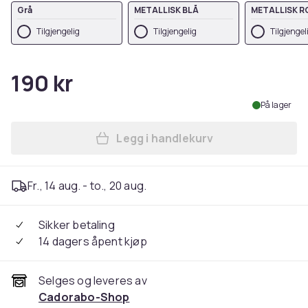
Grå
METALLISK BLÅ
METALLISK 
Tilgjengelig
Tilgjengelig
Tilgjengel
190 kr
På lager
Legg i handlekurv
Legg Deksel til Honor 10 LI
Fr., 14 aug. - to., 20 aug.
Sikker betaling
14 dagers åpent kjøp
Selges og leveres av
Cadorabo-Shop