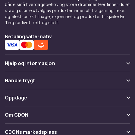
både små hverdagsbehov og store drømmer. Her finner du et
stadig større utvalg av produkter innen alt fra gaming, leker
og elektronikk til hage, skjønnhet og produkter til kjæledyr.
Ting for livet, rett og slett.
Betalingsalternativ
Hjelp og informasjon
Vanlige spørsmål
Handle trygt
Spor pakke
Betaling
Oppdage
Angre & returner her
Levering
Kategorier
Kontakt oss
Om CDON
Vilkår & policy
Varemerker
Om oss
Tilbakekallinger
CDONs markedsplass