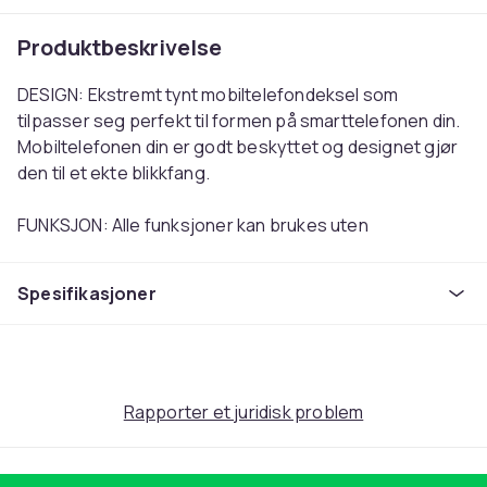
Produktbeskrivelse
DESIGN: Ekstremt tynt mobiltelefondeksel som
tilpasser seg perfekt til formen på smarttelefonen din.
Mobiltelefonen din er godt beskyttet og designet gjør
den til et ekte blikkfang.
FUNKSJON: Alle funksjoner kan brukes uten
begrensninger, knapper og knotter er lett tilgjengelige
og alle porter er fritt tilgjengelige. Selv om denne saken
Spesifikasjoner
er tynn, lett og myk, gir den veldig god beskyttelse mot
støt.
KVALITET: Kun materialer av høy kvalitet ble brukt i
behandlingen av dette etuiet for å gjøre
Rapporter et juridisk problem
mobiltelefondekselet så robust og slitesterk som
mulig.