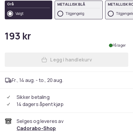
Grå
METALLISK BLÅ
METALLISK R
Valgt
Tilgjengelig
Tilgjengel
193 kr
På lager
Legg i handlekurv
Legg Deksel til Honor 10 LI
Fr., 14 aug. - to., 20 aug.
Sikker betaling
14 dagers åpent kjøp
Selges og leveres av
Cadorabo-Shop