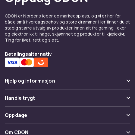
CDON er Nordens ledende markedsplass, og vi er her for
både små hverdagsbehov og store drømmer. Her finner du et
stadig større utvalg av produkter innen alt fra gaming, leker
og elektronikk til hage, skjønnhet og produkter til kjæledyr.
Ting for livet, rett og slett.
Betalingsalternativ
Hjelp og informasjon
Vanlige spørsmål
Handle trygt
Spor pakke
Betaling
Oppdage
Angre & returner her
Levering
Kategorier
Kontakt oss
Om CDON