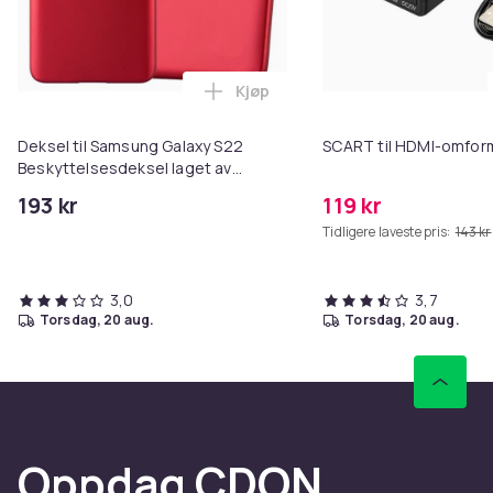
Farge
Grå
Materiale
Kjøp
Legg Deksel til Samsung Galaxy S
Silikon
Deksel til Samsung Galaxy S22
SCART til HDMI-omfor
Artikkel nr.
Beskyttelsesdeksel laget av
0c7388a9-04de-493a-aac7-1d9dc65a6f18
fleksibelt TPU-silikon
193 kr
119 kr
Produktsikkerhetsinformasjon
Tidligere laveste pris:
143 kr
3,0
3,7
torsdag, 20 aug.
torsdag, 20 aug.
Oppdag CDON