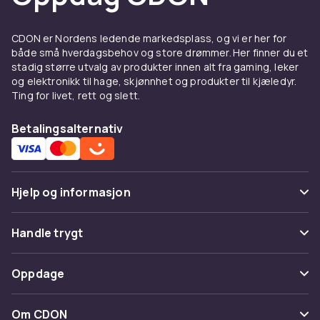
Deksel og skjermbeskyttelse
til Samsung Galaxy S7
CDON er Nordens ledende markedsplass, og vi er her for
Et godt deksel beskytter din Samsung Galaxy
både små hverdagsbehov og store drømmer. Her finner du et
stadig større utvalg av produkter innen alt fra gaming, leker
S7 mot riper, støt og hverdagslige uhell. Velg
og elektronikk til hage, skjønnhet og produkter til kjæledyr.
mellom tynne silikon-deksel som bevarer
Ting for livet, rett og slett.
telefonens slanke profil, eller robuste
støtdempende modeller for ekstra
Betalingsalternativ
beskyttelse. Se hele utvalget av
Samsung
tilbehør
hos CDON.
Ladere og kabler til Samsung
Hjelp og informasjon
Galaxy S7
Vanlige spørsmål
Handle trygt
Hold batteriet ladet med riktig lader til din
Samsung Galaxy S7. Hos CDON finner du
Spor pakke
Betaling
hurtigladere, USB-C-kabler og trådløse ladere
Oppdage
Angre & returner her
som passer til din modell. En ekstra lader
Levering
hjemme eller en powerbank for reiser gjør at
Kategorier
Kontakt oss
Om CDON