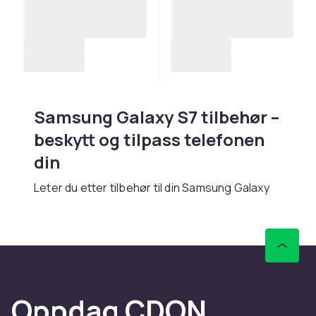
Samsung Galaxy S7 tilbehør –
beskytt og tilpass telefonen
din
Leter du etter tilbehør til din Samsung Galaxy
S7? Hos CDON finner du et bredt sortiment av
tilbehør for S-serien med toppmodern
teknologi og premium-følelse. Enten du
trenger et deksel, skjermbeskyttelse, lader
eller andre praktiske tilbehør, finner du riktig
produkt her.
Oppdag CDON