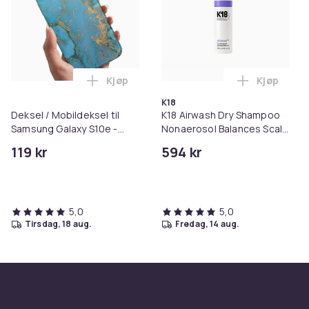
Kjøp
Kjøp
Legg Deksel / Mobildeksel til Samsung G
Legg K18 A
K18
Deksel / Mobildeksel til
K18 Airwash Dry Shampoo
Samsung Galaxy S10e -
Nonaerosol Balances Scalp
Marmor
& Controls Excess Oil
119 kr
594 kr
5,0
5,0
tirsdag, 18 aug.
fredag, 14 aug.