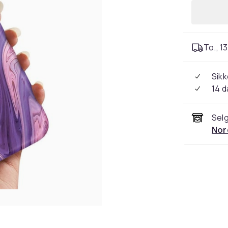
To., 13
Sikk
14 d
Selg
Nor