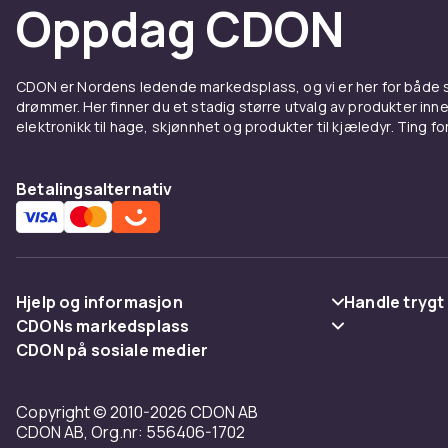
Oppdag CDON
CDON er Nordens ledende markedsplass, og vi er her for både
drømmer. Her finner du et stadig større utvalg av produkter inne
elektronikk til hage, skjønnhet og produkter til kjæledyr. Ting for 
Betalingsalternativ
Hjelp og informasjon
Handle trygt
CDONs markedsplass
Vanlige spørsmål
Betaling
CDON på sosiale medier
Merchant Help Center
Spor pakke
Levering
Copyright © 2010-2026 CDON AB
Angre & returner her
Vilkår & polic
CDON AB, Org.nr: 556406-1702