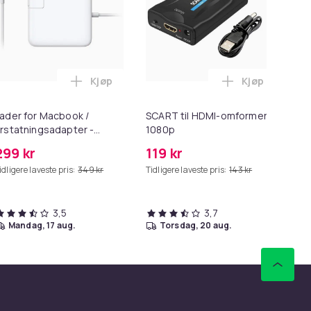
Kjøp
Kjøp
ess Oil i handlekurven
5 Max/S6 Pure/S6 MAXV/S50/S51/S55/S5/S60/S65/S6 i handleku
 - 27,5g - Dark Brown - Mørkebrun i handlekurven
Legg Lader for Macbook / Erstatningsadapt
Legg SCART t
ader for Macbook /
SCART til HDMI-omformer
HD
rstatningsadapter -
1080p
me
agSafe Gen 2 - 45W
299 kr
119 kr
99
idligere laveste pris:
349 kr
Tidligere laveste pris:
143 kr
Tid
3,5
3,7
mandag, 17 aug.
torsdag, 20 aug.