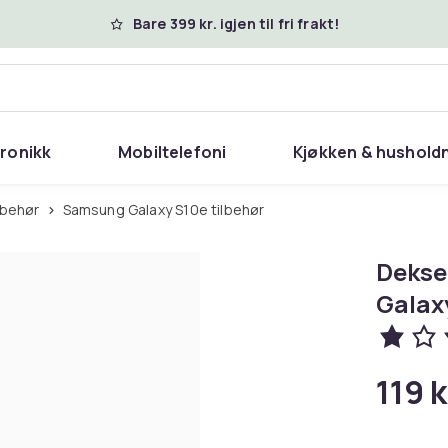
Bare 399 kr. igjen til fri frakt!
tronikk
Mobiltelefoni
Kjøkken & hushold
lbehør
Samsung Galaxy S10e tilbehør
Dekse
Galax
119 k