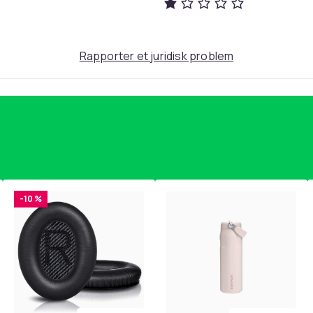
MultiColor
26
Rapporter et juridisk problem
be3b9fdc-815c-5bb7-b847-469389c76af8
-10 %