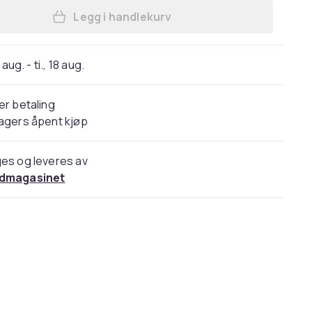
Legg i handlekurv
Legg Deksel / Mobildeksel til Sams
 aug. - ti., 18 aug.
er betaling
agers åpent kjøp
es og leveres av
dmagasinet