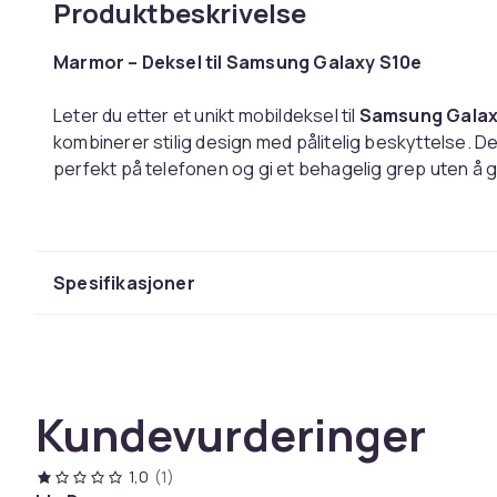
Produktbeskrivelse
Marmor – Deksel til Samsung Galaxy S10e
Leter du etter et unikt mobildeksel til
Samsung Galax
kombinerer stilig design med pålitelig beskyttelse. De
perfekt på telefonen og gi et behagelig grep uten å 
Dekselet er laget av slitesterk hardplast og er helt t
kamerahull er nøyaktig utskåret for full funksjonalite
effektivt mot riper og smuss, samtidig som telefonen 
Spesifikasjoner
Spesifikasjoner:
Type:
Mobildeksel / Telefondeksel
Motiv: Marmor
(Eksklusivt trykk utviklet av oss)
Kundevurderinger
Passer: Samsung Galaxy S10e
Materiale:
Slitesterk hardplast
Egenskaper:
Tynt design, nøyaktig passform, bes
1,0
(1)