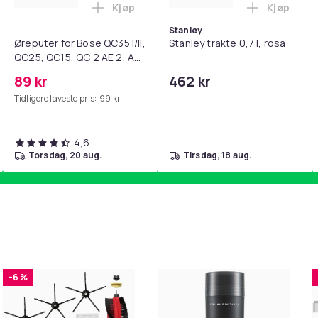
Kjøp
Kjøp
standsbånd - mage- og kjernetrening, yoga og hjemmegymnast
teri AG10 / LR1130 / LR54 / 189 / 10-pakning PKcell i handlekur
Legg Øreputer for Bose QC35 I/II, QC25, 
Legg Stanl
Stanley
Øreputer for Bose QC35 I/II,
Stanley trakte 0,7 l, rosa
QC25, QC15, QC 2 AE 2, AE
2i, AE 2w, SoundTrue,
89 kr
462 kr
SoundLink Black
Tidligere laveste pris:
99 kr
4,6
torsdag, 20 aug.
tirsdag, 18 aug.
-6 %