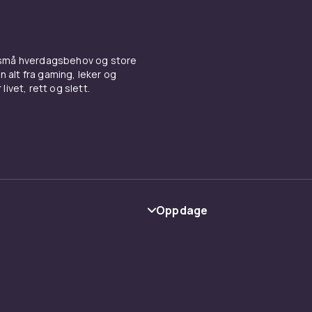
 små hverdagsbehov og store
n alt fra gaming, leker og
livet, rett og slett.
Oppdage
Kategorier
Varemerker
y
Guider