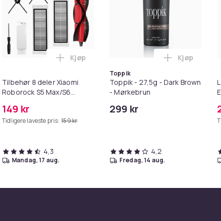
Kjøp
Kjøp
alaxy S10e - Marmor i handlekurven
irwash Dry Shampoo Nonaerosol Balances Scalp & Controls Exc
Legg Tilbehør 8 deler Xiaomi Roborock S
Legg Toppik
Toppik
Tilbehør 8 deler Xiaomi
Toppik - 27,5g - Dark Brown
L
Roborock S5 Max/S6
- Mørkebrun
E
Pure/S6
M
149 kr
299 kr
MAXV/S50/S51/S55/S5/S60/S65/S6
Tidligere laveste pris:
159 kr
T
4,3
4,2
mandag, 17 aug.
fredag, 14 aug.