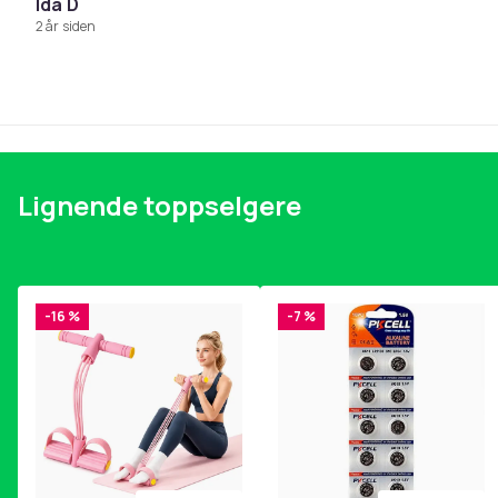
Ida D
2 år siden
Farge
Vekt, gram
Artikkel nr.
Produktsikkerhetsinformasjon
Lignende toppselgere
-16 %
-7 %