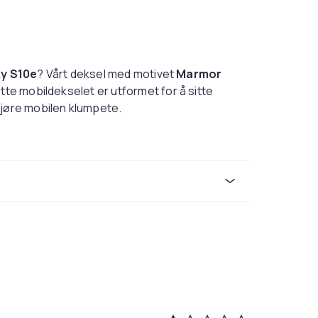
y S10e
? Vårt deksel med motivet
Marmor
tte mobildekselet er utformet for å sitte
gjøre mobilen klumpete.
ilpasset telefonens form. Knapper, porter og
t. Den lette konstruksjonen beskytter
beholder sin smidige følelse.
kytter mot støt og smuss