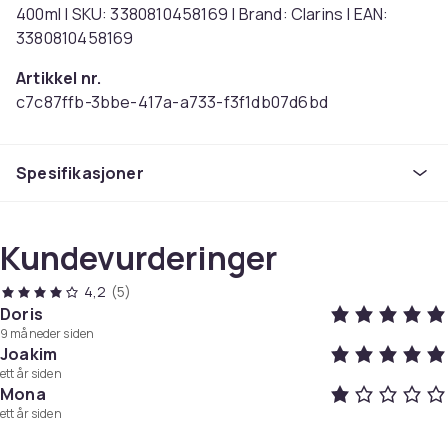
400ml | SKU: 3380810458169 | Brand: Clarins | EAN:
3380810458169
Artikkel nr.
c7c87ffb-3bbe-417a-a733-f3f1db07d6bd
Produktsikkerhetsinformasjon
Spesifikasjoner
Kundevurderinger
4,2
(5)
Doris
9 måneder siden
Joakim
ett år siden
Mona
ett år siden