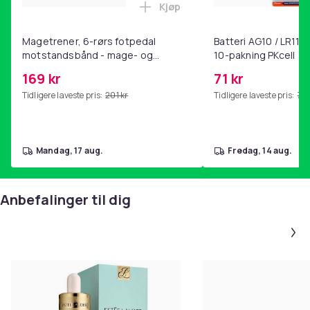
Kjøp
Legg Magetrener, 6-rørs fotp
Magetrener, 6-rørs fotpedal
Batteri AG10 / LR1130
motstandsbånd - mage- og
10-pakning PKcell
kjernetrening, yoga og
169 kr
71 kr
hjemmegymnastikk Pink
Tidligere laveste pris:
201 kr
Tidligere laveste pris:
76 
mandag, 17 aug.
fredag, 14 aug.
Anbefalinger til dig