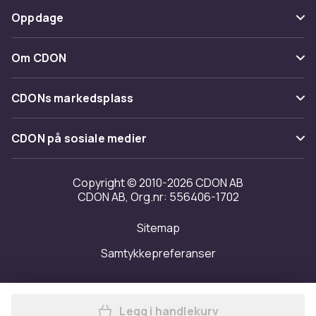
Betaling
Oppdage
Angre & returner her
Levering
Kategorier
Kontakt oss
Om CDON
Vilkår & policy
Varemerker
Om oss
Tilbakekallinger
CDONs markedsplass
Guider
Kundeanmeldelser
Merchant Help Center
CDON på sosiale medier
Jobbe på CDON
Investor relations
Copyright © 2010-2026 CDON AB
CDON AB, Org.nr: 556406-1702
Tilgjengelighet
Sitemap
Samtykkepreferanser
Legg i handlekurv