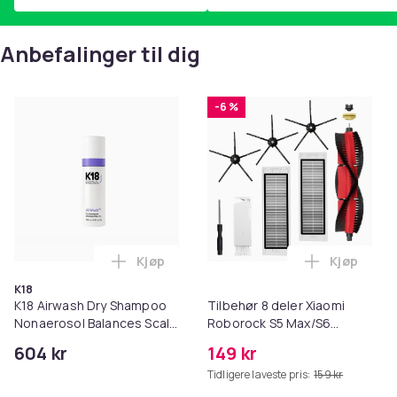
Anbefalinger til dig
-6 %
Kjøp
Kjøp
Legg K18 Airwash Dry Shampoo Nonaerosol
Legg Tilb
K18
K18 Airwash Dry Shampoo
Tilbehør 8 deler Xiaomi
Nonaerosol Balances Scalp
Roborock S5 Max/S6
& Controls Excess Oil
Pure/S6
604 kr
149 kr
MAXV/S50/S51/S55/S5/S60/S65
Tidligere laveste pris:
159 kr