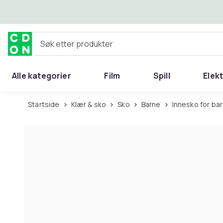
Hopp til hovedinnhold
Søk etter produkter
Alle kategorier
Film
Spill
Elek
Startside
Klær & sko
Sko
Barne
Innesko for ba