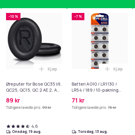
-10 %
-7 %
Kjøp
Kjøp
standsbånd - mage- og kjernetrening, yoga og hjemmegymnast
ART til HDMI-omformer 1080p i handlekurven
Legg Øreputer for Bose QC35 I/II, QC25, 
Legg Batte
Øreputer for Bose QC35 I/II,
Batteri AG10 / LR1130 /
QC25, QC15, QC 2 AE 2, AE
LR54 / 189 / 10-pakning
2i, AE 2w, SoundTrue,
PKcell
89 kr
71 kr
SoundLink Black
Tidligere laveste pris:
99 kr
Tidligere laveste pris:
76 kr
4,6
onsdag, 19 aug.
torsdag, 13 aug.