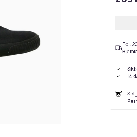
To., 2
Hjeml
Sikk
14 d
Selg
Per