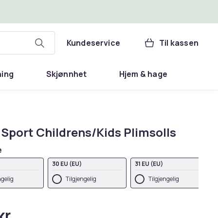
Kundeservice
Til kassen
ning
Skjønnhet
Hjem & hage
 Sport Childrens/Kids Plimsolls
e
30 EU (EU)
31 EU (EU)
ngelig
Tilgjengelig
Tilgjengelig
kr