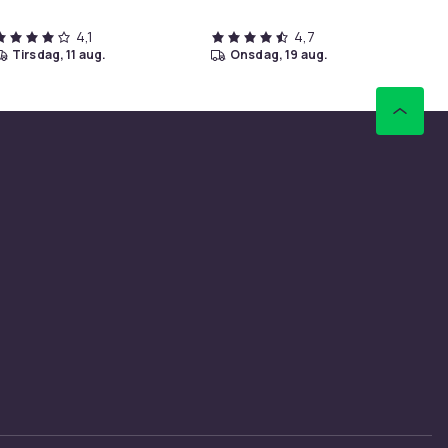
4,1
4,7
tirsdag, 11 aug.
onsdag, 19 aug.