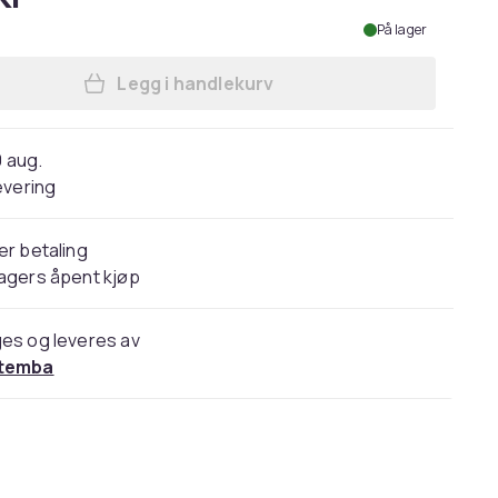
På lager
Legg i handlekurv
Legg Carta Sport Childrens/Kids Pli
0 aug.
evering
er betaling
agers åpent kjøp
es og leveres av
temba