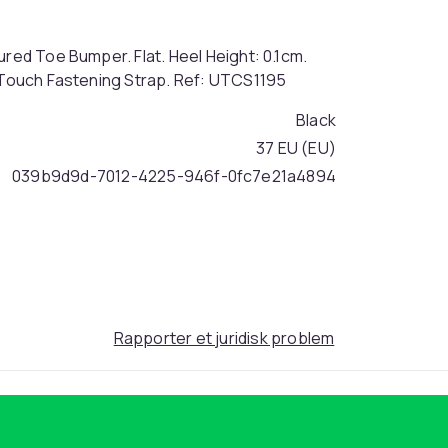
ured Toe Bumper. Flat. Heel Height: 0.1cm.
: Touch Fastening Strap. Ref: UTCS1195
Black
37 EU (EU)
039b9d9d-7012-4225-946f-0fc7e21a4894
Rapporter et juridisk problem