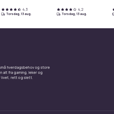
4,3
4,2
torsdag, 13 aug.
torsdag, 13 aug.
 små hverdagsbehov og store
n alt fra gaming, leker og
livet, rett og slett.