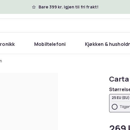
Bare 399 kr. igjen til fri frakt!
tronikk
Mobiltelefoni
Kjøkken & hushold
rn
Carta
Størrels
25 EU (EU)
Tilgje
269 