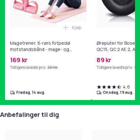
Kjøp
Legg Magetrener, 6-rørs fotp
Magetrener, 6-rørs fotpedal
Øreputer for Bose QC
motstandsbånd - mage- og
QC15, QC 2 AE 2, AE 
kjernetrening, yoga og
SoundTrue, SoundLin
169 kr
89 kr
hjemmegymnastikk Pink
Tidligere laveste pris:
201 kr
Tidligere laveste pris:
99 
4,6
fredag, 14 aug.
onsdag, 19 aug.
Anbefalinger til dig