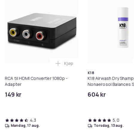
Kjøp
Legg RCA til HDMI Converter 108
K18
RCA til HDMI Converter 1080p -
K18 Airwash Dry Sham
Adapter
Nonaerosol Balances S
Controls Excess Oil
149 kr
604 kr
4,3
5,0
mandag, 17 aug.
torsdag, 13 aug.