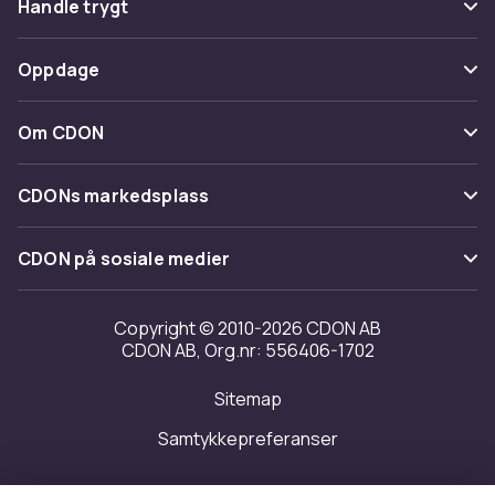
Handle trygt
Spor pakke
Betaling
Oppdage
Angre & returner her
Levering
Kategorier
Kontakt oss
Om CDON
Vilkår & policy
Varemerker
Om oss
Tilbakekallinger
CDONs markedsplass
Guider
Kundeanmeldelser
Merchant Help Center
CDON på sosiale medier
Jobbe på CDON
Investor relations
Copyright © 2010-2026 CDON AB
CDON AB, Org.nr: 556406-1702
Tilgjengelighet
Sitemap
Samtykkepreferanser