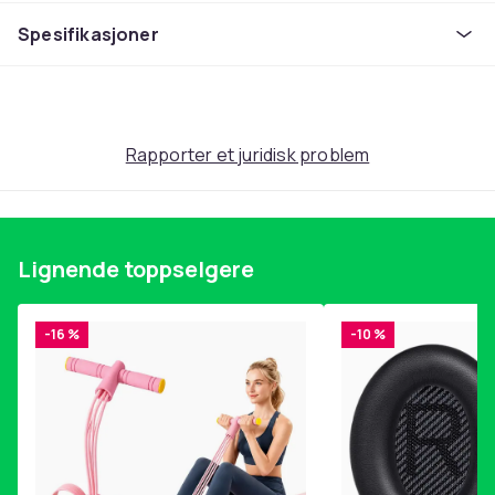
S
Spesifikasjoner
Artikkel nr.
33bb6e22-151a-50a7-83ba-7b3699f86f5c
Produktsikkerhetsinformasjon
Rapporter et juridisk problem
Lignende toppselgere
-16 %
-10 %