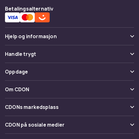
Betalingsalternativ
Hjelp og informasjon
Vanlige spørsmål
Handle trygt
Spor pakke
Betaling
Oppdage
Angre & returner her
Levering
Kategorier
Kontakt oss
Om CDON
Vilkår & policy
Varemerker
Om oss
Tilbakekallinger
CDONs markedsplass
Guider
Kundeanmeldelser
Merchant Help Center
CDON på sosiale medier
Jobbe på CDON