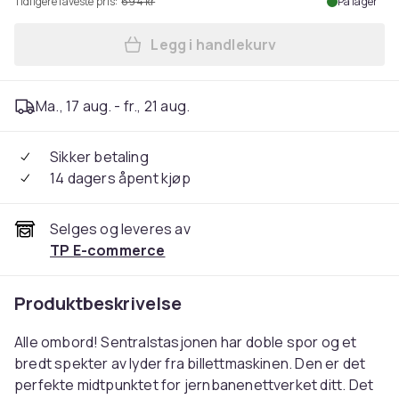
Tidligere laveste pris:
694 kr
På lager
Legg i handlekurv
Legg BRIO Sentralbanestasj
Ma., 17 aug. - fr., 21 aug.
Sikker betaling
14 dagers åpent kjøp
Selges og leveres av
TP E-commerce
Produktbeskrivelse
Alle ombord! Sentralstasjonen har doble spor og et
bredt spekter av lyder fra billettmaskinen. Den er det
perfekte midtpunktet for jernbanenettverket ditt. Det