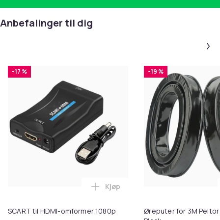
Anbefalinger til dig
-17 %
-19 %
Kjøp
Legg SCART til HDMI-omformer 1
SCART til HDMI-omformer 1080p
Øreputer for 3M Peltor