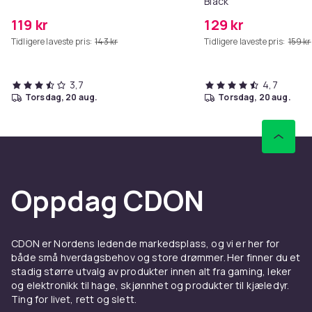
Black
119 kr
129 kr
Tidligere laveste pris:
143 kr
Tidligere laveste pris:
159 kr
3,7
4,7
torsdag, 20 aug.
torsdag, 20 aug.
Oppdag CDON
CDON er Nordens ledende markedsplass, og vi er her for
både små hverdagsbehov og store drømmer. Her finner du et
stadig større utvalg av produkter innen alt fra gaming, leker
og elektronikk til hage, skjønnhet og produkter til kjæledyr.
Ting for livet, rett og slett.