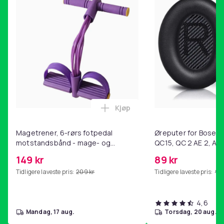
Kjøp
Legg Magetrener, 6-rørs fotp
Magetrener, 6-rørs fotpedal
Øreputer for Bose QC
motstandsbånd - mage- og
QC15, QC 2 AE 2, AE 
kjernetrening, yoga og
SoundTrue, SoundLin
149 kr
89 kr
hjemmegymnastikk Purple
Tidligere laveste pris:
209 kr
Tidligere laveste pris:
99 
4,6
mandag, 17 aug.
torsdag, 20 aug.