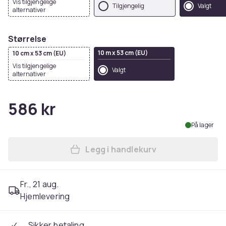
Vis tilgjengelige
Tilgjengelig
Valgt
alternativer
Størrelse
10 m x 53 cm (EU)
10 cm x 53 cm (EU)
Vis tilgjengelige
Valgt
alternativer
586 kr
På lager
Legg i handlekurv
Legg Belgravia Oliana Panel
Fr., 21 aug.
Hjemlevering
Sikker betaling