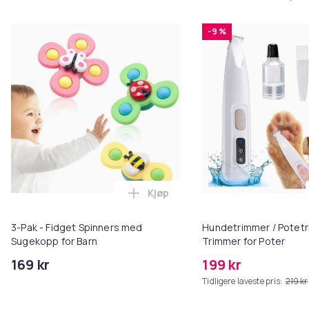
-9 %
Kjøp
Legg 3-Pak - Fidget Spinners me
3-Pak - Fidget Spinners med
Hundetrimmer / Potetr
Sugekopp for Barn
Trimmer for Poter
169 kr
199 kr
Tidligere laveste pris:
219 kr