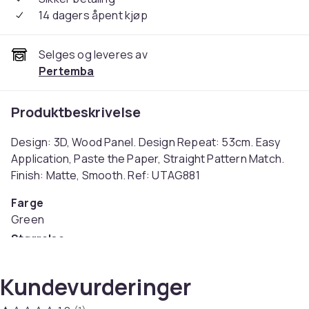
14 dagers åpent kjøp
Selges og leveres av
Pertemba
Produktbeskrivelse
Design: 3D, Wood Panel. Design Repeat: 53cm. Easy
Application, Paste the Paper, Straight Pattern Match.
Finish: Matte, Smooth. Ref: UTAG881
Farge
Green
Størrelse
10 m x 53 cm (EU)
Artikkel nr.
Kundevurderinger
b666cbd6-3780-4127-ab87-3a31143b4c6f