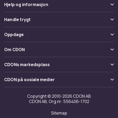
Hjelp og informasjon
Vanlige spørsmål
Handle trygt
Spor pakke
Betaling
Oppdage
Angre & returner her
Levering
Kategorier
Kontakt oss
Om CDON
Vilkår & policy
Varemerker
Om oss
Tilbakekallinger
CDONs markedsplass
Guider
Kundeanmeldelser
Merchant Help Center
CDON på sosiale medier
Jobbe på CDON
Investor relations
Copyright © 2010-2026 CDON AB
CDON AB, Org.nr: 556406-1702
Tilgjengelighet
Sitemap