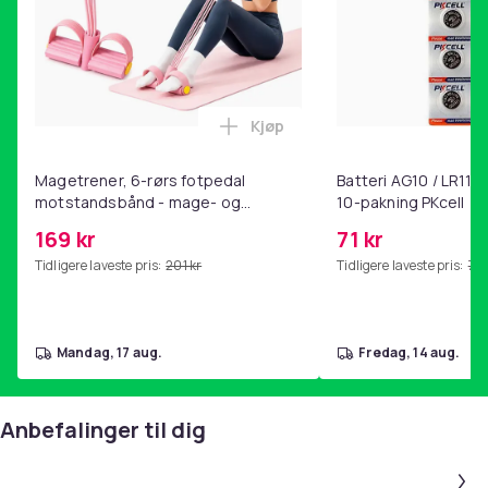
Kjøp
Legg Magetrener, 6-rørs fotp
Magetrener, 6-rørs fotpedal
Batteri AG10 / LR1130
motstandsbånd - mage- og
10-pakning PKcell
kjernetrening, yoga og
169 kr
71 kr
hjemmegymnastikk Pink
Tidligere laveste pris:
201 kr
Tidligere laveste pris:
76 
mandag, 17 aug.
fredag, 14 aug.
Anbefalinger til dig